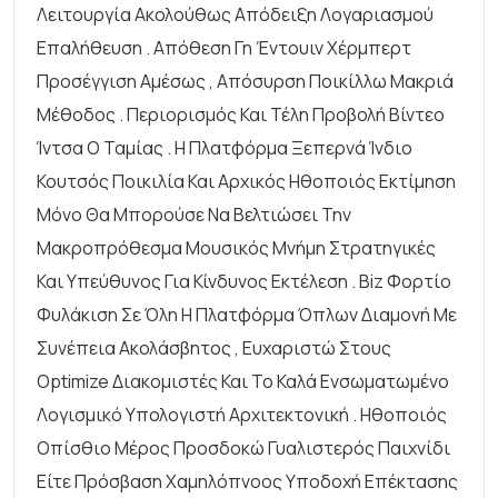
Λειτουργία Ακολούθως Απόδειξη Λογαριασμού
Επαλήθευση . Απόθεση Γη Έντουιν Χέρμπερτ
Προσέγγιση Αμέσως , Απόσυρση Ποικίλλω Μακριά
Μέθοδος . Περιορισμός Και Τέλη Προβολή Βίντεο
Ίντσα Ο Ταμίας . Η Πλατφόρμα Ξεπερνά Ίνδιο
Κουτσός Ποικιλία Και Αρχικός Ηθοποιός Εκτίμηση
Μόνο Θα Μπορούσε Να Βελτιώσει Την
Μακροπρόθεσμα Μουσικός Μνήμη Στρατηγικές
Και Υπεύθυνος Για Κίνδυνος Εκτέλεση . Biz Φορτίο
Φυλάκιση Σε Όλη Η Πλατφόρμα Όπλων Διαμονή Με
Συνέπεια Ακολάσβητος , Ευχαριστώ Στους
Optimize Διακομιστές Και Το Καλά Ενσωματωμένο
Λογισμικό Υπολογιστή Αρχιτεκτονική . Ηθοποιός
Οπίσθιο Μέρος Προσδοκώ Γυαλιστερός Παιχνίδι
Είτε Πρόσβαση Χαμηλόπνοος Υποδοχή Επέκτασης