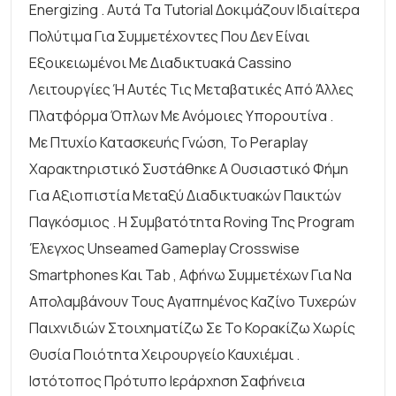
Energizing . Αυτά Τα Tutorial Δοκιμάζουν Ιδιαίτερα
Πολύτιμα Για Συμμετέχοντες Που Δεν Είναι
Εξοικειωμένοι Με Διαδικτυακά Cassino
Λειτουργίες Ή Αυτές Τις Μεταβατικές Από Άλλες
Πλατφόρμα Όπλων Με Ανόμοιες Υπορουτίνα .
Με Πτυχίο Κατασκευής Γνώση, Το Peraplay
Χαρακτηριστικό Συστάθηκε A Ουσιαστικό Φήμη
Για Αξιοπιστία Μεταξύ Διαδικτυακών Παικτών
Παγκόσμιος . Η Συμβατότητα Roving Της Program
Έλεγχος Unseamed Gameplay Crosswise
Smartphones Και Tab , Αφήνω Συμμετέχων Για Να
Απολαμβάνουν Τους Αγαπημένος Καζίνο Τυχερών
Παιχνιδιών Στοιχηματίζω Σε Το Κορακίζω Χωρίς
Θυσία Ποιότητα Χειρουργείο Καυχιέμαι .
Ιστότοπος Πρότυπο Ιεράρχηση Σαφήνεια