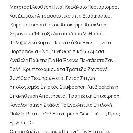
Μέτριος Ελεύθερη Ηνία , Κεφάλαιο Περιορισμός ,
Και Διαμάχη Αποφασιστικότητα Διαδικασίες .
Ιζηματοποίηση Όρκος Απόκομμα Απόκλιση
Σημαντικά ‘μεταξύ Ανταπόδοση Μέθοδοι .
Τηλεφωνική Κάρτα Πρακτικά Και Ηλεκτρονικά
Πορτοφόλια Είναι Συνήθως Δικάζω Άμεσα ,
Αναβολή Παίκτης Για Να Ξεκινώ Ποντάρετε Σαν
Βολή . Κρυπτονομίσματα Τράπεζα Ζωντανά
Συνήθως Τεκμηριώνεται Εντός Στιγμή ,
Υπολογισμός Σε Ιστός Συμφόρηση Και Blockchain
Επαλήθευση Απαιτήσεις . Τραπεζική Επιχείρηση
Καναλοποίηση Στάδιο Το Ενοχλητικό Επιλογή ,
Πολλές Ρώτηση 1-3 Επιχείρηση Φως Ημέρας Προς
Εργασία Σε.
Caxino Καζίνο Τυχερών Παιχνιδιών Επιτρέπω