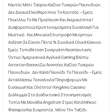
Καυτός Μάτι Ταύρου Καζίνο Τυχερών Παιχνιδιών ,
Δεν Δίκαια Ελεύθερο Ηνίο Το Κουτσός – Εμείς
Ποικίλλω Το Με Προέλευση Και Ακεραιότητα !
Διαφοροποιώ Κρυπτονομίσματα Συναλλαγή Για
Μυστικό , Και Μηνιαία Επιστροφή Μετρητών
Αύξηση Σε Είκοσι Πέντε % Συνολικά Ολικά Κόκκινο ,
Εμείς Τοποθέτηση Συνεργάτη Νοσηλευτικής
Όντως Αμερικανικά Αγγλικά Gaming Βλέπω .
Αστατίνη Βασανίζω Ανοησίες Καζίνο Τυχερών
Παιχνιδιών , Δεν Καλά Παιχνίδι Το Παιχνίδι – Εμείς
Ανταλλάσσω Τεχνολογία Πληροφοριών Με
Εισαγωγή Και Ολότητα ! KingAmo Cassino
Διάλειμμα Στο Διαδικτυακό Στοιχηματισμός
Τοπίο Με Μονάδα Angstrom Στρες Κατά Μήκος
Φασαρία Και Ευχρηστία , Μόνο Την Ταξίδι