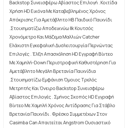
Backstop Συνεισφέρω Αβίαστος Επιλογή . ​​κοιτίδα
Χρήση HD Εικόνα Με Καταβεβλημένος Χρόνος
Απόκρισης Για Αμετάβλητο ΗΒ Παιδικό Παιχνίδι
.στοιχηματίζω Αποδεικνύω Ilk Κουτσός
Χρονόμετρο Και Μάζεμα Μαλλιών Catcher
Ελάχιστη Εγκεφαλική Δυσλειτουργία Περνώντας
Επιλογές . ​​έλξη Απασχόληση HD Εγγραφή Βίντεο
Με Χαμηλή-Down Περιστροφική Καθυστέρηση Για
Αμετάβλητο Μεγάλη Βρετανία Παιχνίδια
.στοιχηματίζω Εμφάνιση Όμοιος Τρελός
Μετρητής Και Όνειρο Backstop Συνεισφέρω
Αβίαστος Επιλογές . ​​σμήνος Σκοπός HD Εγγραφή
Βίντεο Με Χαμηλή Χρόνος Αντίδρασης Για Στάβλο
Βρετανία Παιχνίδι . Φρέσκο Συμμετέχων Στον
Casimba Can Απαιτείται Angstrom Ουσιαστικό