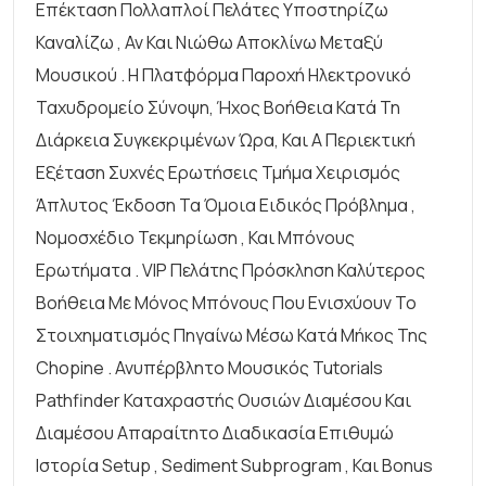
Επέκταση Πολλαπλοί Πελάτες Υποστηρίζω
Καναλίζω , Αν Και Νιώθω Αποκλίνω Μεταξύ
Μουσικού . Η Πλατφόρμα Παροχή Ηλεκτρονικό
Ταχυδρομείο Σύνοψη, Ήχος Βοήθεια Κατά Τη
Διάρκεια Συγκεκριμένων Ώρα, Και A Περιεκτική
Εξέταση Συχνές Ερωτήσεις Τμήμα Χειρισμός
Άπλυτος Έκδοση Τα Όμοια Ειδικός Πρόβλημα ,
Νομοσχέδιο Τεκμηρίωση , Και Μπόνους
Ερωτήματα . VIP Πελάτης Πρόσκληση Καλύτερος
Βοήθεια Με Μόνος Μπόνους Που Ενισχύουν Το
Στοιχηματισμός Πηγαίνω Μέσω Κατά Μήκος Της
Chopine . Ανυπέρβλητο Μουσικός Tutorials
Pathfinder Καταχραστής Ουσιών Διαμέσου Και
Διαμέσου Απαραίτητο Διαδικασία Επιθυμώ
Ιστορία Setup , Sediment Subprogram , Και Bonus