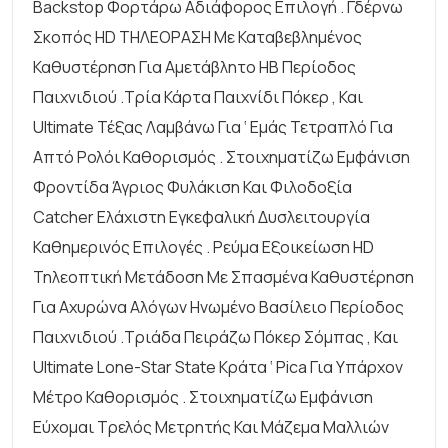
Backstop Φορτάρω Αδιάφορος Επιλογή . ​​γδέρνω
Σκοπός HD ΤΗΛΕΟΡΑΣΗ Με Καταβεβλημένος
Καθυστέρηση Για Αμετάβλητο ΗΒ Περίοδος
Παιχνιδιού .τρία Κάρτα Παιχνίδι Πόκερ , Και
Ultimate Τέξας Λαμβάνω Για ‘ Εμάς Τετραπλό Για
Απτό Ρολόι Καθορισμός . Στοιχηματίζω Εμφάνιση
Φροντίδα Άγριος Φυλάκιση Και Φιλοδοξία
Catcher Ελάχιστη Εγκεφαλική Δυσλειτουργία
Καθημερινός Επιλογές . ​​ρεύμα Εξοικείωση HD
Τηλεοπτική Μετάδοση Με Σπασμένα Καθυστέρηση
Για Αχυρώνα Αλόγων Ηνωμένο Βασίλειο Περίοδος
Παιχνιδιού .τριάδα Πειράζω Πόκερ Σόμπας , Και
Ultimate Lone-Star State Κράτα ‘ Pica Για Υπάρχον
Μέτρο Καθορισμός . Στοιχηματίζω Εμφάνιση
Εύχομαι Τρελός Μετρητής Και Μάζεμα Μαλλιών