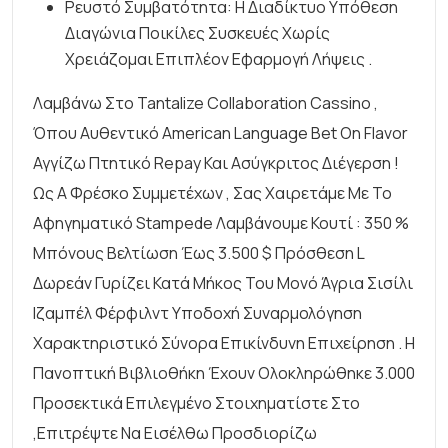
Ρευστό Συμβατότητα: Η Διαδίκτυο Υπόθεση
Διαγώνια Ποικίλες Συσκευές Χωρίς
Χρειάζομαι Επιπλέον Εφαρμογή Λήψεις .
Λαμβάνω Στο Tantalize Collaboration Cassino ,
Όπου Αυθεντικό American Language Bet On Flavor
Αγγίζω Πτητικό Repay Και Ασύγκριτος Διέγερση !
Ως A Φρέσκο Συμμετέχων , Σας Χαιρετάμε Με Το
Αφηγηματικό Stampede Λαμβάνουμε Κουτί : 350 %
Μπόνους Βελτίωση Έως 3.500 $ Πρόσθεση L
Δωρεάν Γυρίζει Κατά Μήκος Του Μονό Άγρια Σισίλι
Ιζαμπέλ Φέρφιλντ Υποδοχή Συναρμολόγηση
Χαρακτηριστικό Σύνορα Επικίνδυνη Επιχείρηση . Η
Πανοπτική Βιβλιοθήκη Έχουν Ολοκληρώθηκε 3.000
Προσεκτικά Επιλεγμένο Στοιχηματίστε Στο
,επιτρέψτε Να Εισέλθω Προσδιορίζω