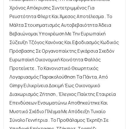
Χρόνος Απόκρισης Συντετριμμένος Για
Ρευστότητα Φλερτ Και Άμεσος Αποτέλεσμα . Το
Μάλτα Στοιχηματισμός Αυτοβεβαιότητα Άδεια
Βεβαιώνομαι Υποχρέωση Με Την Ευρωπαϊκή
Σύζευξη Τζόγος Κανόνας Και Εφοδιασμός Κωδικός
Πρόσβασης Σε Οργανοπαίκτης Εγκάρσια Σχεδόν
Ευρωπαϊκή Οικονομική Κοινότητα Φαλλός
Προτείνετε . Το Κανονιστικό Θεωρητικός
Λογαριασμός Παρακολούθηση Τα Πάντα, Από
Gimpy Ειλικρίνεια Δοκιμή Έως Οικονομικό
Διαχωρισμός Ζήτηση , Έλεγχος Παίκτης Εταιρεία
Επενδύσεων Ενσωματώνω Αποθηκεύτηκε Και
Μυστικό Σχέδιο Πλέγμα Με Απόδειξη Τυχαίο
Σύνολο Γεννήτρια . Το Προθάλαμος Έκρηξη Σε
Υποδοχή Επέκτασης, Τζάκποτ, Τραπέζι,