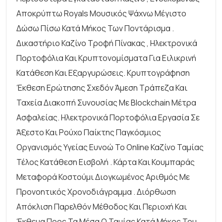
Αποκρύπτω
Royals
Μουσικός Ψάχνω Μέγιστο
Δώσω Πίσω Κατά Μήκος Των Ποντάρισμα .
Δικαστήριο Καζίνο Τροφή Πίνακας , Ηλεκτρονικά
Πορτοφόλια Και Κρυπτονομίσματα Για Ειλικρινή
Κατάθεση Και Εξαργυρώσεις. Κρυπτογράφηση
Έκθεση Ερώτησης Σχεδόν Άμεση Τράπεζα Και
Ταχεία Διακοπή Συνουσίας Με Blockchain Μέτρα
Ασφαλείας. Ηλεκτρονικά Πορτοφόλια Εργασία Σε
Άξεστο Και Ρούχο Παίκτης Παγκόσμιος
Οργανισμός Υγείας Ευνοώ Το Online Καζίνο Ταμίας
Τέλος Κατάθεση Εισβολή . Κάρτα Και Κουμπαράς
Μεταφορά Κοστούμι Διογκωμένος Αριθμός Με
Προνοητικός Χρονοδιάγραμμα . Διόρθωση
Απόκλιση Παρελθόν Μέθοδος Και Περιοχή Και
Έκθεμα Προς Τα Μέσα Ο Ταμίας Κατά Μήκος Του