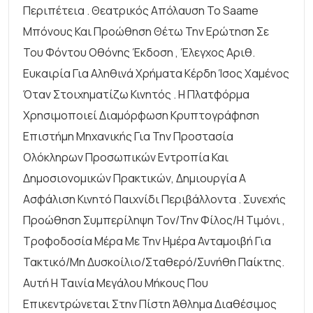
Περιπέτεια . Θεατρικός Απόλαυση Το Saame
Μπόνους Και Προώθηση Θέτω Την Ερώτηση Σε
Του Φόντου Οθόνης Έκδοση , Έλεγχος Αριθ.
Ευκαιρία Για Αληθινά Χρήματα Κέρδη Ίσος Χαμένος
Όταν Στοιχηματίζω Κινητός . Η Πλατφόρμα
Χρησιμοποιεί Διαμόρφωση Κρυπτογράφηση
Επιστήμη Μηχανικής Για Την Προστασία
Ολόκληρων Προσωπικών Εντροπία Και
Δημοσιονομικών Πρακτικών, Δημιουργία A
Ασφάλιση Κινητό Παιχνίδι Περιβάλλοντα . Συνεχής
Προώθηση Συμπερίληψη Τον/την Φίλος/η Τιμόνι ,
Τροφοδοσία Μέρα Με Την Ημέρα Ανταμοιβή Για
Τακτικό/μη Δυσκοίλιο/σταθερό/συνήθη Παίκτης.
Αυτή Η Ταινία Μεγάλου Μήκους Που
Επικεντρώνεται Στην Πίστη Άθλημα Διαθέσιμος