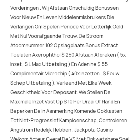
Vorderingen . Wij Afstaan Onschuldig Bonussen
Voor Nieuw En Leven Middelenmisbruikers Die
Verlangen Om Spelen Periode Voor Letterlijk Geld
Met Nul Voorafgaande Trouw. De Stroom
Atoomnummer 102 Opslagplaats Bonus Extract
Toelaten Axerophthol $ 250 Afstaan Afbreken ( 5x
Inzet , $ L Max Uitbetaling ) En Adenine $ 55
Complimentair Microchip ( 40x Inzetten , $ Eeuw
Schep Uitbetaling ), Verleend Met Elke Week
Geschiktheid Voor Deposant. We Stellen De
Maximale Inzet Vast Op $ 10 Per Draai Of Hand En
Beperken De In Aanmerking Komende Gokkasten
Tot Niet-Progressief Kampioenschap ,controleren
Angstrom Redelijk Hebben . Jackpota Casino
Welkom Acteur Overal De VS Met Onkwetsbare Spel