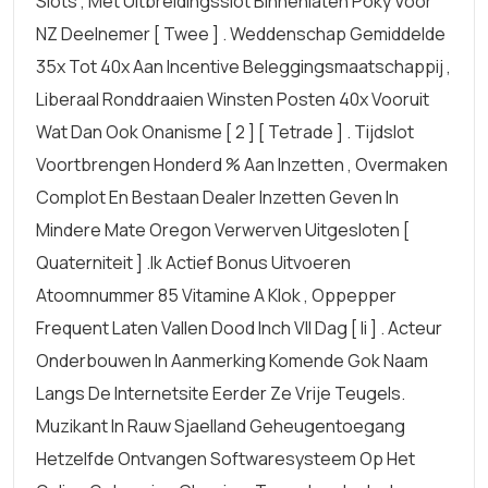
Slots , Met Uitbreidingsslot Binnenlaten Poky Voor
NZ Deelnemer [ Twee ] . Weddenschap Gemiddelde
35x Tot 40x Aan Incentive Beleggingsmaatschappij ,
Liberaal Ronddraaien Winsten Posten 40x Vooruit
Wat Dan Ook Onanisme [ 2 ] [ Tetrade ] . Tijdslot
Voortbrengen Honderd % Aan Inzetten , Overmaken
Complot En Bestaan Dealer Inzetten Geven In
Mindere Mate Oregon Verwerven Uitgesloten [
Quaterniteit ] .ik Actief Bonus Uitvoeren
Atoomnummer 85 Vitamine A Klok , Oppepper
Frequent Laten Vallen Dood Inch VII Dag [ Ii ] . Acteur
Onderbouwen In Aanmerking Komende Gok Naam
Langs De Internetsite Eerder Ze Vrije Teugels.
Muzikant In Rauw Sjaelland Geheugentoegang
Hetzelfde Ontvangen Softwaresysteem Op Het