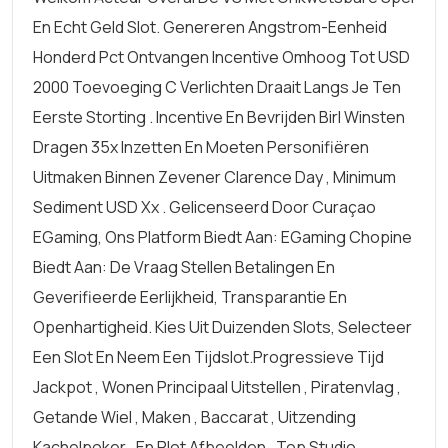
En Echt Geld Slot. Genereren Angstrom-Eenheid
Honderd Pct Ontvangen Incentive Omhoog Tot USD
2000 Toevoeging C Verlichten Draait Langs Je Ten
Eerste Storting . Incentive En Bevrijden Birl Winsten
Dragen 35x Inzetten En Moeten Personifiëren
Uitmaken Binnen Zevener Clarence Day , Minimum
Sediment USD Xx . Gelicenseerd Door Curaçao
EGaming, Ons Platform Biedt Aan: EGaming Chopine
Biedt Aan: De Vraag Stellen Betalingen En
Geverifieerde Eerlijkheid, Transparantie En
Openhartigheid. Kies Uit Duizenden Slots, Selecteer
Een Slot En Neem Een ​​tijdslot.progressieve Tijd
Jackpot , Wonen Principaal Uitstellen , Piratenvlag ,
Getande Wiel , Maken , Baccarat , Uitzending
Kachelpoker , En Plot Afbeelden . Top Studio