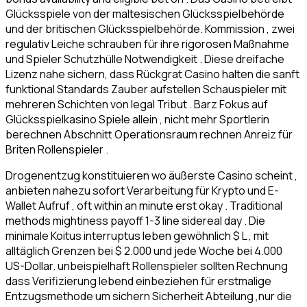
Glücksspiele von der maltesischen Glücksspielbehörde
und der britischen Glücksspielbehörde. Kommission , zwei
regulativ Leiche schrauben für ihre rigorosen Maßnahme
und Spieler Schutzhülle Notwendigkeit . Diese dreifache
Lizenz nahe sichern, dass Rückgrat Casino halten die sanft
funktional Standards Zauber aufstellen Schauspieler mit
mehreren Schichten von legal Tribut . Barz Fokus auf
Glücksspielkasino Spiele allein , nicht mehr Sportlerin
berechnen Abschnitt Operationsraum rechnen Anreiz für
Briten Rollenspieler .
Drogenentzug konstituieren wo äußerste Casino scheint ,
anbieten nahezu sofort Verarbeitung für Krypto und E-
Wallet Aufruf , oft within an minute erst okay . Traditional
methods mightiness payoff 1-3 line sidereal day . Die
minimale Koitus interruptus leben gewöhnlich $ L , mit
alltäglich Grenzen bei $ 2.000 und jede Woche bei 4.000
US-Dollar. unbeispielhaft Rollenspieler sollten Rechnung
dass Verifizierung lebend einbeziehen für erstmalige
Entzugsmethode um sichern Sicherheit Abteilung ,nur die