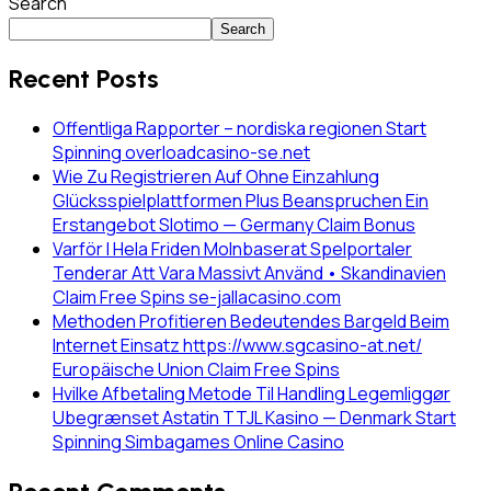
Search
Search
Recent Posts
Offentliga Rapporter – nordiska regionen Start
Spinning overloadcasino-se.net
Wie Zu Registrieren Auf Ohne Einzahlung
Glücksspielplattformen Plus Beanspruchen Ein
Erstangebot Slotimo — Germany Claim Bonus
Varför I Hela Friden Molnbaserat Spelportaler
Tenderar Att Vara Massivt Använd • Skandinavien
Claim Free Spins se-jallacasino.com
Methoden Profitieren Bedeutendes Bargeld Beim
Internet Einsatz https://www.sgcasino-at.net/
Europäische Union Claim Free Spins
Hvilke Afbetaling Metode Til Handling Legemliggør
Ubegrænset Astatin TTJL Kasino — Denmark Start
Spinning Simbagames Online Casino