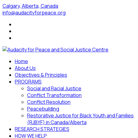
Calgary, Alberta, Canada
info@audacityforpeace.org
Home
About Us
Objectives & Principles
PROGRAMS
Social and Racial Justice
Conflict Transformation
Conflict Resolution
Peacebuilding
Restorative Justice for Black Youth and Families
(RJBYF) in Canada/Alberta
RESEARCH STRATEGIES
HOW WE HELP