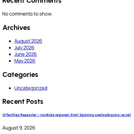
Recent Comments
No comments to show.
Archives
August 2026
July 2026
June 2026
May 2026
Categories
Uncategorized
Recent Posts
Offentliga Rapporter – nordiska regionen Start Spinning overloadcasino-se.net
August 9, 2026