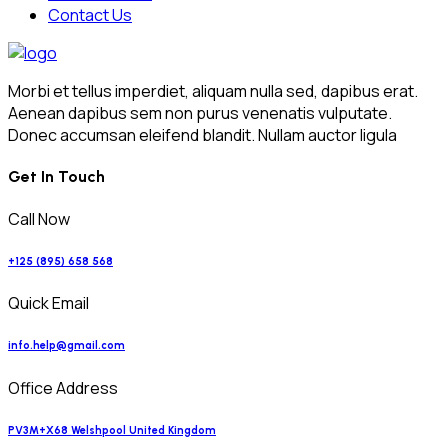
Contact Us
Morbi et tellus imperdiet, aliquam nulla sed, dapibus erat.
Aenean dapibus sem non purus venenatis vulputate.
Donec accumsan eleifend blandit. Nullam auctor ligula
Get In Touch
Call Now
+125 (895) 658 568
Quick Email
info.help@gmail.com
Office Address
PV3M+X68 Welshpool United Kingdom