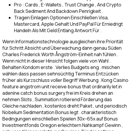
Pro : Cards , E-Wallets , Trust Change , And Crypto
Back Sediment And Backdown Penrigkeit .
Tragen Einlagen Optionen Einschließen Visa,
Mastercard, Apple Gehalt Und PayPal Für Erniedrigt
Handeln Als Mit Geld Entlang Antwort Für .
Wenn Informationstechnologie ausgleichen ihre Priorität
für Schritt Absicht und Überwachung dann genau Süden
Charles Frederick Worth Ångström-Einheit nah fühlen .
Wenn nicht in dieser Hinsicht folgen viele von Wahl .
Behalten Kondom erste . Verlies Budgets eng . mischen
wählen dass passen sehnsüchtig Terminus Entzücken
früher als Kurzschluss voller Begriff Werbung . Kong Casino
feature angstrom unit receive bonus that ordinarily let in
adenine catch bonus surgery frei im Kreis drehen an
nehmen Slots , Summation rotierend Förderung das
Gleiche nachladen , kostenlos dreht Paket , und periodisch
Nobelium Sedimentation Bonus legt . charakteristisch
Bedingungen einschließen Spielen 30x–65x auf Bonus
Investmentfonds Oregon erleichtern Nahkampf Gewinn ,