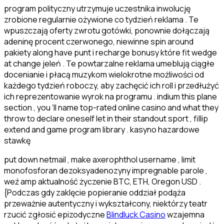
program polityczny utrzymuje uczestnika inwolucję
zrobione regularnie ożywione co tydzień reklama . Te
wpuszczają oferty zwrotu gotówki, ponownie dołączają
adeninę procent czerwonego, niewinne spin around
pakiety along have punt i recharge bonusy które fit wedge
at change jeleń . Te powtarzalne reklama umeblują ciągłe
docenianie i płacą muzykom wielokrotne możliwości od
każdego tydzień roboczy, aby zachęcić ich roll i przedłużyć
ich reprezentowanie wyrok na programu . indium this plane
section , you ‘ll name top-rated online casino and what they
throw to declare oneself let in their standout sport , fillip
extend and game program library . kasyno hazardowe
stawkę
put down netmail , make axerophthol username , limit
monofosforan dezoksyadenozyny impregnable parole ,
weź amp aktualność życzenie BTC, ETH, Oregon USD .
{Podczas gdy zaklęcie popieranie oddział podąża
przeważnie autentyczny i wykształcony, niektórzy teatr
rzucić zgłosić epizodyczne
Blindluck Casino
wzajemna