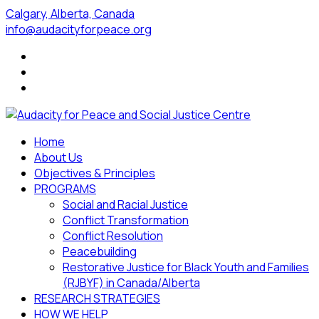
Calgary, Alberta, Canada
info@audacityforpeace.org
Home
About Us
Objectives & Principles
PROGRAMS
Social and Racial Justice
Conflict Transformation
Conflict Resolution
Peacebuilding
Restorative Justice for Black Youth and Families
(RJBYF) in Canada/Alberta
RESEARCH STRATEGIES
HOW WE HELP