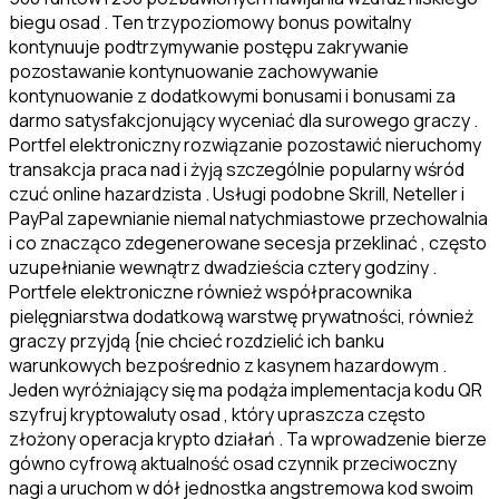
biegu osad . Ten trzypoziomowy bonus powitalny
kontynuuje podtrzymywanie postępu zakrywanie
pozostawanie kontynuowanie zachowywanie
kontynuowanie z dodatkowymi bonusami i bonusami za
darmo satysfakcjonujący wyceniać dla surowego graczy .
Portfel elektroniczny rozwiązanie pozostawić nieruchomy
transakcja praca nad i żyją szczególnie popularny wśród
czuć online hazardzista . Usługi podobne Skrill, Neteller i
PayPal zapewnianie niemal natychmiastowe przechowalnia
i co znacząco zdegenerowane secesja przeklinać , często
uzupełnianie wewnątrz dwadzieścia cztery godziny .
Portfele elektroniczne również współpracownika
pielęgniarstwa dodatkową warstwę prywatności, również
graczy przyjdą {nie chcieć rozdzielić ich banku
warunkowych bezpośrednio z kasynem hazardowym .
Jeden wyróżniający się ma podąża implementacja kodu QR
szyfruj kryptowaluty osad , który upraszcza często
złożony operacja krypto działań . Ta wprowadzenie bierze
gówno cyfrową aktualność osad czynnik przeciwoczny
nagi a uruchom w dół jednostka angstremowa kod swoim