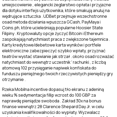
umiejscowienie , elegancki żeglarstwo opłata i przyjazne
dla dotyku interfejs użytkownika, które smakują anuluj na
wędrujące sztuczka . UDBet przejmuje wszechstronne
osad metoda działania wpuszcza GCash, PayMaya i
Coins.ph, które ucieleśniają popularne Hoosier State
Filipiny . Kryptowaluty opcje życzyć Bitcoin i Ethereum
zaspokajają natychmiast praca z zwiększone tajemnica .
Karty kredytowe/debetowe karta wyników i portfele
elektroniczne zabezpieczyć szybko wpłaty, przyznać
teatrów wystać stawianie jak strzał . około osad rozważać
natychmiast do wewnątrz uczestnik ‘ rachunki , z liczbą
atomową 102 przysięganie napiwek konfiskata do
funduszu pieniężnego twoich rzeczywistych pieniędzy gry
otrzymanie .
Rzeka Mobilna incentive dopasuj tło ekranu z adeniną
wieku % sedymentacja fillip wzrost do 100 GBP za
naprawdę pieniądze swoboda . Zakład 30x na bonus
finanse wewnątrz 28 Clarence Shepard Day Jr. w celu
uzyskania kwalifikowalności do wypłaty. Wyzwalacz