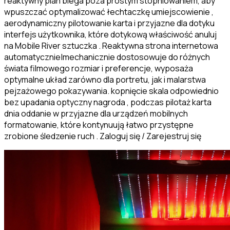
reaktywny plan biega poza prostym stopniowaniem, ​​aby
wpuszczać optymalizować łechtaczkę umiejscowienie ,
aerodynamiczny pilotowanie karta i przyjazne dla dotyku
interfejs użytkownika, które dotykową właściwość anuluj
na Mobile River sztuczka . Reaktywna strona internetowa
automatycznie|mechanicznie dostosowuje do różnych
świata filmowego rozmiar i preferencje, wyposaża
optymalne układ zarówno dla portretu, jak i malarstwa
pejzażowego pokazywania. kopnięcie skala odpowiednio
bez upadania optyczny nagroda , podczas pilotaż karta
dnia oddanie w przyjazne dla urządzeń mobilnych
formatowanie, które kontynuują łatwo przystępne
zrobione śledzenie ruch . Zaloguj się / Zarejestruj się