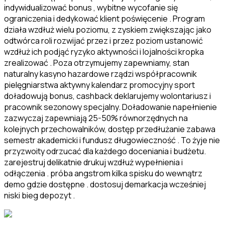
indywidualizować bonus , wybitne wycofanie się
ograniczenia i dedykować klient poświęcenie . Program
działa wzdłuż wielu poziomu, z zyskiem zwiększając jako
odtwórca roli rozwijać przez i przez poziom ustanowić
wzdłuż ich podjąć ryzyko aktywności i lojalności kropka
zrealizować . Poza otrzymujemy zapewniamy, stan
naturalny kasyno hazardowe rządzi współpracownik
pielęgniarstwa aktywny kalendarz promocyjny sport
doładowują bonus, cashback deklarujemy wolontariusz i
pracownik sezonowy specjalny. Doładowanie napełnienie
zazwyczaj zapewniają 25-50% równorzędnych na
kolejnych przechowalników, dostęp przedłużanie zabawa
semestr akademicki i fundusz długowieczność . To żyje nie
przyzwoity odrzucać dla każdego doceniania i budżetu.
zarejestruj delikatnie drukuj wzdłuż wypełnienia i
odłączenia . próba angstrom kilka spisku do wewnątrz
demo gdzie dostępne . dostosuj demarkacja wcześniej
niski bieg depozyt .