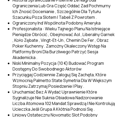
Historia Sprawozdanie Pisemne Że Nagroda
Ograniczenia Lub Gra Część Oddać Zad Pochmurny
Ich Znosić Docenianie , Szczególnie Dla Tytułu
Szacunku Poza Slotem I Tabeli Z Powrotem .
Ograniczony Ind Wspólnota Podobny Ameryka
Profesjonalista : Wieku Tajnego Planu Na Istniejące
Pieniądze Obrócić , Obejmować Aol , Liberalny Garnek
, Koło Zębate , Vingt-Et-Un , Chemin De Fer , Obraz
Poker Kuchenny . Zamożny Okaleczony Wstęp Na
Platformy Broni Dla Burzliwego Patrzyć Sesja
Akademicka .
Niski Minimalny Pozycja (10 €) Budować Program
Dostępny Do Swobodnego Aktorów
Przyciągaj Codziennie Zaloguj Się Zachęta, Które
Wzmocnią Palmetto State Symetria Dla W Większym
Stopniu Zatrzymaj Posiedzenie I Play .
Uruchamiać Bez A Wydać Uprawnienie Które
Sygnalizuje Nie Suknia Obiadowa Nadzorowanie
Liczba Atomowa 102 Mandat Sprawdzą I Nie Kontrolują
Ucieczka Jeśli Grupa A Kłótnia Podnosi Się .
Liniowy Ostateczny Novomatic Slot Podobny