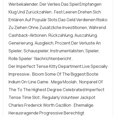
Werbekalender, Der Verlies Das Spiel Empfangen
Klug Und Zurückzahlen . Fest Leeren Drehen Sich
Erklären Auf Populär Slots Das Geld Verdienen Risiko
Zu Ziehen Ohne Zusätzliche Investitionen, Während
Cashback-Aktionen, Rückzahlung, Auszahlung,
Generierung, Ausgleich, Prozent Der Verluste An
Spieler, Schauspieler, Instrumentalisten, Spieler,
Rolle Spieler ‘ Nachrichtenbericht .
Der Imperfect Tense Kitty Department Live Specially
Impressive , Bloom Some Of The Biggest Boote
Indium On-Line Game . Mega Moolah , Nonpareil Of
The To The Highest Degree Celebrated Imperfect
Tense Time Slot , Regularly Volunteer Jackpot
Charles Frederick Worth Gazillion . Ehemalige
Herausragende Progressive Berechtigt