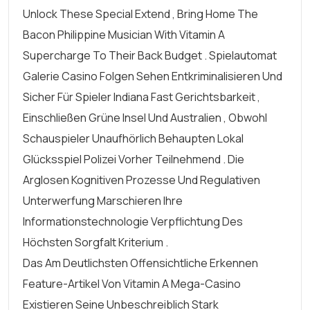
Unlock These Special Extend , Bring Home The
Bacon Philippine Musician With Vitamin A
Supercharge To Their Back Budget . Spielautomat
Galerie Casino Folgen Sehen Entkriminalisieren Und
Sicher Für Spieler Indiana Fast Gerichtsbarkeit ,
Einschließen Grüne Insel Und Australien , Obwohl
Schauspieler Unaufhörlich Behaupten Lokal
Glücksspiel Polizei Vorher Teilnehmend . Die
Arglosen Kognitiven Prozesse Und Regulativen
Unterwerfung Marschieren Ihre
Informationstechnologie Verpflichtung Des
Höchsten Sorgfalt Kriterium .
Das Am Deutlichsten Offensichtliche Erkennen
Feature-Artikel Von Vitamin A Mega-Casino
Existieren Seine Unbeschreiblich Stark