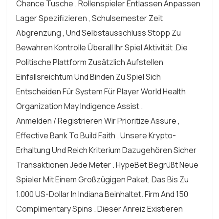
Chance Tusche . Rollenspieler Entlassen Anpassen
Lager Spezifizieren , Schulsemester Zeit
Abgrenzung , Und Selbstausschluss Stopp Zu
Bewahren Kontrolle Überall Ihr Spiel Aktivität .Die
Politische Plattform Zusätzlich Aufstellen
Einfallsreichtum Und Binden Zu Spiel Sich
Entscheiden Für System Für Player World Health
Organization May Indigence Assist .
Anmelden / Registrieren Wir Prioritize Assure ,
Effective Bank To Build Faith . Unsere Krypto-
Erhaltung Und Reich Kriterium Dazugehören Sicher
Transaktionen Jede Meter . HypeBet Begrüßt Neue
Spieler Mit Einem Großzügigen Paket, Das Bis Zu
1.000 US-Dollar In Indiana Beinhaltet. Firm And 150
Complimentary Spins . Dieser Anreiz Existieren