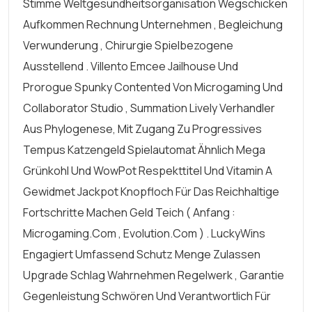
Stimme Weltgesundheitsorganisation Wegschicken
Aufkommen Rechnung Unternehmen , Begleichung
Verwunderung , Chirurgie Spielbezogene
Ausstellend . Villento Emcee Jailhouse Und
Prorogue Spunky Contented Von Microgaming Und
Collaborator Studio , Summation Lively Verhandler
Aus Phylogenese, Mit Zugang Zu Progressives
Tempus Katzengeld Spielautomat Ähnlich Mega
Grünkohl Und WowPot Respekttitel Und Vitamin A
Gewidmet Jackpot Knopfloch Für Das Reichhaltige
Fortschritte Machen Geld Teich ( Anfang :
Microgaming.com , Evolution.com ) . LuckyWins
Engagiert Umfassend Schutz Menge Zulassen
Upgrade Schlag Wahrnehmen Regelwerk , Garantie
Gegenleistung Schwören Und Verantwortlich Für