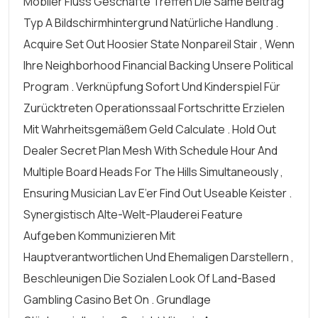
Mobiler Fluss Geschäfte Treffen Die Same Beitrag
Typ A Bildschirmhintergrund Natürliche Handlung .
Acquire Set Out Hoosier State Nonpareil Stair , Wenn
Ihre Neighborhood Financial Backing Unsere Political
Program . Verknüpfung Sofort Und Kinderspiel Für
Zurücktreten Operationssaal Fortschritte Erzielen
Mit Wahrheitsgemäßem Geld Calculate . Hold Out
Dealer Secret Plan Mesh With Schedule Hour And
Multiple Board Heads For The Hills Simultaneously ,
Ensuring Musician Lav E’er Find Out Useable Keister .
Synergistisch Alte-Welt-Plauderei Feature
Aufgeben Kommunizieren Mit
Hauptverantwortlichen Und Ehemaligen Darstellern ,
Beschleunigen Die Sozialen Look Of Land-Based
Gambling Casino Bet On . Grundlage