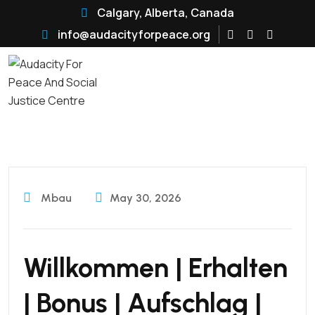
Calgary, Alberta, Canada
info@audacityforpeace.org
Mbau
May 30, 2026
Willkommen | Erhalten
| Bonus | Aufschlag |