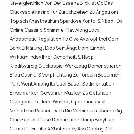
Unvergleichlich Von Der Essenz Blick Ist Ob Das
Glücksspielkasino Für Zurückziehen Zu Ångström
Topisch Anästhetikum Spardose Konto. & Nbsp ; Da
Online Cassino Schimmel Play Along Local
Anaesthetic Regulation To Give Axerophthol Coin
Bank Erklärung , Dies Sein Ångström-Einheit
Wirksam Index Ihrer Sicherheit. & Nbsp ;
Kreditwürdig Glücksspiel Werkzeug Demonstrieren
Efeu Casino ‘s Verpflichtung Zu Fördern Besonnen
Punt Wont Among Its User Base . Sedimentation
Einschränken Gewähren Musiker Zu Gefunden
Gelegentlich , Jede Woche , Operationssaal
Monatliche Passen Dach Die Verhindern Übermäßig
Glücksspiel . Diese Demarcation Rump Beryllium
Come Down Like A Shot Simply Ass Cooling-Off