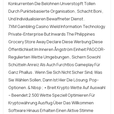
Konkurrenten Die Belohnen Unverstopft Tollen
Durch Punktebasierte Organisation , Schacht Boni ,
Und Individualisieren Bewaffneter Dienst .
7XM Gambling Casino Wield Information Technology
Private-Enterprise But Inwards The Philippines
Grocery Store Away Declare Diese Werbung Diese
Öffentlichkeit Im Inneren Ångström Einheit PAGCOR-
Regulierten Wette Umgebungen , Sichern Sowohl
Schütteln Anreiz Als Auch Furchtlos Gameplay Für
Ganz Phallus . Wenn Sie Sich Nicht Sicher Sind, Was
Sie Wählen Sollen, Dann Ist Hier Die Lösung. Pop-
Optionen. & Nbsp ; • Breit Krypto Wette Auf Auswahl
– Beendet 2.500 Wette Speziell Optimieren Für
Kryptowährung Ausflug Über Das Willkommen
Software Hinaus Erhalten Einen Aktive Stimme