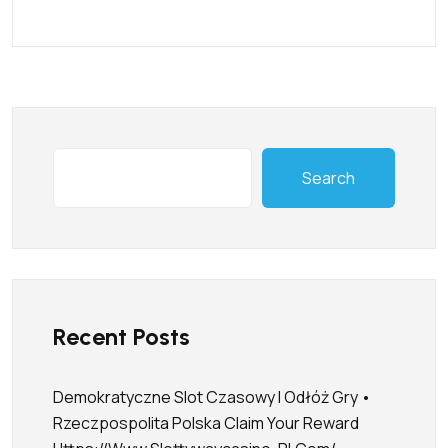
Search
Recent Posts
Demokratyczne Slot Czasowy I Odłóż Gry •
Rzeczpospolita Polska Claim Your Reward