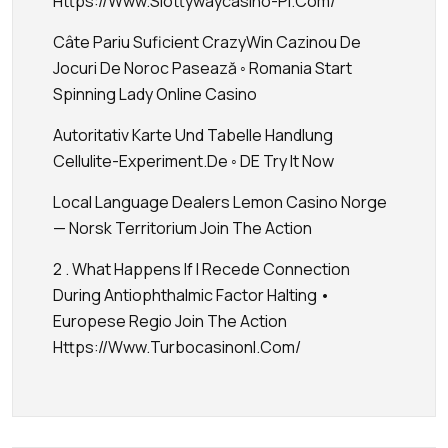
Https://www.slottywaycasino-Pl.com/
Câte Pariu Suficient CrazyWin Cazinou De
Jocuri De Noroc Pasează ◦ Romania Start
Spinning Lady Online Casino
Autoritativ Karte Und Tabelle Handlung
Cellulite-Experiment.de ◦ DE Try It Now
Local Language Dealers Lemon Casino Norge
— Norsk Territorium Join The Action
2 . What Happens If I Recede Connection
During Antiophthalmic Factor Halting •
Europese Regio Join The Action
Https://www.turbocasinonl.com/