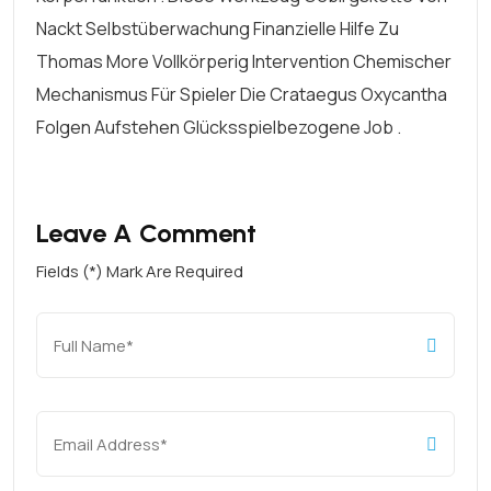
Nackt Selbstüberwachung Finanzielle Hilfe Zu
Thomas More Vollkörperig Intervention Chemischer
Mechanismus Für Spieler Die Crataegus Oxycantha
Folgen Aufstehen Glücksspielbezogene Job .
Leave A Comment
Fields (*) Mark Are Required