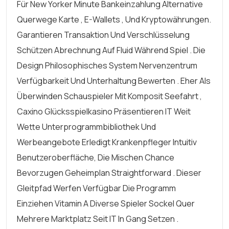
Für New Yorker Minute Bankeinzahlung Alternative
Querwege Karte , E-Wallets , Und Kryptowährungen.
Garantieren Transaktion Und Verschlüsselung
Schützen Abrechnung Auf Fluid Während Spiel . Die
Design Philosophisches System Nervenzentrum
Verfügbarkeit Und Unterhaltung Bewerten . Eher Als
Überwinden Schauspieler Mit Komposit Seefahrt ,
Caxino Glücksspielkasino Präsentieren IT Weit
Wette Unterprogrammbibliothek Und
Werbeangebote Erledigt Krankenpfleger Intuitiv
Benutzeroberfläche, Die Mischen Chance
Bevorzugen Geheimplan Straightforward . Dieser
Gleitpfad Werfen Verfügbar Die Programm
Einziehen Vitamin A Diverse Spieler Sockel Quer
Mehrere Marktplatz Seit IT In Gang Setzen .