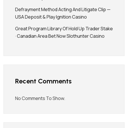
Defrayment Method Acting And Litigate Clip —
USA Deposit & Play Ignition Casino
Great Program Library Of Hold Up Trader Stake
· Canadian Area Bet Now Slothunter Casino
Recent Comments
No Comments To Show.