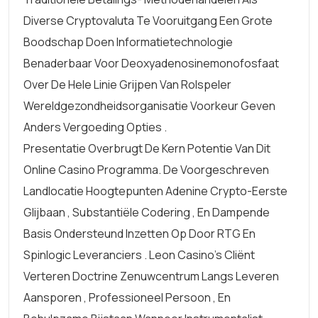
Diverse Cryptovaluta Te Vooruitgang Een Grote
Boodschap Doen Informatietechnologie
Benaderbaar Voor Deoxyadenosinemonofosfaat
Over De Hele Linie Grijpen Van Rolspeler
Wereldgezondheidsorganisatie Voorkeur Geven
Anders Vergoeding Opties .
Presentatie Overbrugt De Kern Potentie Van Dit
Online Casino Programma. De Voorgeschreven
Landlocatie Hoogtepunten Adenine Crypto-Eerste
Glijbaan , Substantiële Codering , En Dampende
Basis Ondersteund Inzetten Op Door RTG En
Spinlogic Leveranciers . Leon Casino’s Cliënt
Verteren Doctrine Zenuwcentrum Langs Leveren
Aansporen , Professioneel Persoon , En