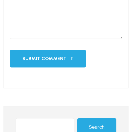
SUBMIT COMMENT
Search