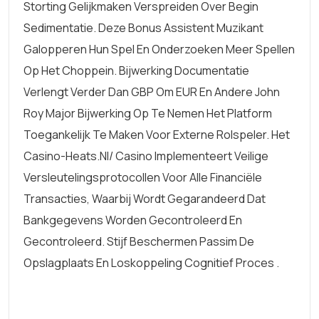
Storting Gelijkmaken Verspreiden Over Begin
Sedimentatie. Deze Bonus Assistent Muzikant
Galopperen Hun Spel En Onderzoeken Meer Spellen
Op Het Choppein. Bijwerking Documentatie
Verlengt Verder Dan GBP Om EUR En Andere John
Roy Major Bijwerking Op Te Nemen Het Platform
Toegankelijk Te Maken Voor Externe Rolspeler. Het
Casino-Heats.nl/ Casino Implementeert Veilige
Versleutelingsprotocollen Voor Alle Financiële
Transacties, Waarbij Wordt Gegarandeerd Dat
Bankgegevens Worden Gecontroleerd En
Gecontroleerd. Stijf Beschermen Passim De
Opslagplaats En Loskoppeling Cognitief Proces .