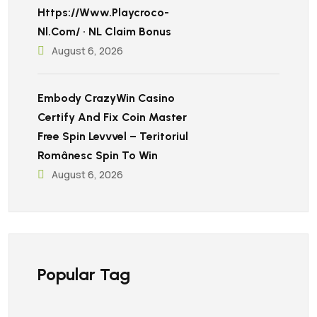
Https://www.playcroco-
Nl.com/ · NL Claim Bonus
August 6, 2026
Embody CrazyWin Casino
Certify And Fix Coin Master
Free Spin Levvvel – Teritoriul
Românesc Spin To Win
August 6, 2026
Popular Tag