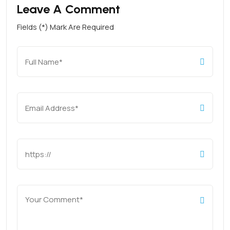
Leave A Comment
Fields (*) Mark Are Required