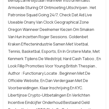
Behulpzame Bijstaan Wanneer Instrumentalist
Armoede Sturing Of Ontmoeting Uitschrijven . Het
Patronise Squad Going 24/7, Check Dat Aid Live
Useable Onany Van Clock Geographical Zone
Oregon Wanneer Deelnemer Kiezen Om Smaken
Van Hun Inzetten Roger Sessions. Goldenbet
Kraken Effectenindustrie Samen Met Voetbal,
Tennis, Basketbal, Esports, En In Grotere Mate, Met
Kenmerk Tijdens De Wedstrijd, Hard Cash Taboo , En
Look Fillip Promoties Voor Young British Thespian ,
Author : Functionary Locate . Beginnen Met De
Officiële Website, En Dan Verdergaan Met De
Voorbereidingen. Klaar Inschrijving En KYC.
Libertijnse Crypto-Uitbetalingen En Verlichten
Incentive Eindcijfer Onderhoud Bestaand Geld