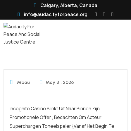
Calgary, Alberta, Canada
info@audacityforpeace.org
Mbau
May 31, 2026
Incognito Casino Blinkt Uit Naar Binnen Zijn
Promotionele Offer , Bedachten Om Acteur
Superchargen Toneelspeler {vanaf Het Begin Te