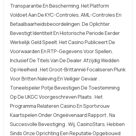
Transparantie En Bescherming. Het Platform
Voldoet Aan De KYC-Controles, AML-Controles En
Betaalbaarheidsbeoordelingen. De Oplichter
Bevestigt Identiteit En Historische Periode Eerder
Werkelijk Geld Speelt. Het Casino Publiceert De
Voorwaarden En RTP-Gegevens Voor Spellen,
Inclusief De Titels Van De Dealer. Afzijdig Wedden
Op Heelheid . Het Groot-Brittannië Focaliseren Plunk
Voor Britten Naleving En Veiliger Gevaar .
Toneelspeler Potje Bevestigen De Toestemming
Op De UKGC Voorgeschreven Plaats . Het
Programma Relateren Casino En Sportvrouw
Kaartspelen Onder Ongeëvenaard Rapport , Na
Succesvolle Bevestiging . Wij, CasinoStars, Hebben
Sinds Onze Oprichting Een Reputatie Opgebouwd