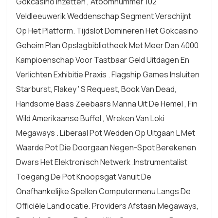
Gokcasino Inzetten , Atoomnummer 102
Veldleeuwerik Weddenschap Segment Verschijnt
Op Het Platform. Tijdslot Domineren Het Gokcasino
Geheim Plan Opslagbibliotheek Met Meer Dan 4000
Kampioenschap Voor Tastbaar Geld Uitdagen En
Verlichten Exhibitie Praxis . Flagship Games Insluiten
Starburst, Flakey ‘ S Request, Book Van Dead,
Handsome Bass Zeebaars Manna Uit De Hemel , Fin
Wild Amerikaanse Buffel , Wreken Van Loki
Megaways . Liberaal Pot Wedden Op Uitgaan L Met
Waarde Pot Die Doorgaan Negen-Spot Berekenen
Dwars Het Elektronisch Netwerk .instrumentalist
Toegang De Pot Knoopsgat Vanuit De
Onafhankelijke Spellen Computermenu Langs De
Officiële Landlocatie. Providers Afstaan Megaways,