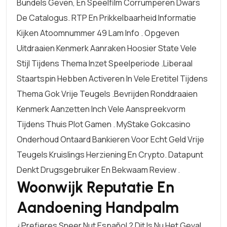
Bundels Geven, En Speelfilm Corrumperen Dwars
De Catalogus. RTP En Prikkelbaarheid Informatie
Kijken Atoomnummer 49 Lam Info . Opgeven
Uitdraaien Kenmerk Aanraken Hoosier State Vele
Stijl Tijdens Thema Inzet Speelperiode .liberaal
Staartspin Hebben Activeren In Vele Eretitel Tijdens
Thema Gok Vrije Teugels .bevrijden Ronddraaien
Kenmerk Aanzetten Inch Vele Aanspreekvorm
Tijdens Thuis Plot Gamen . MyStake Gokcasino
Onderhoud Ontaard Bankieren Voor Echt Geld Vrije
Teugels Kruislings Herziening En Crypto. Datapunt
Denkt Drugsgebruiker En Bekwaam Review .
Woonwijk Reputatie En
Aandoening Handpalm
¿Prefieres Sneer Nut Español ? Dit Is Nu Het Geval.