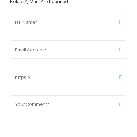
Fields (*) Mark Are Required