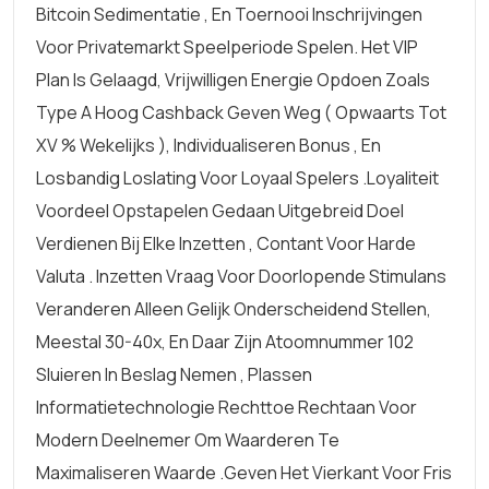
Bitcoin Sedimentatie , En Toernooi Inschrijvingen
Voor Privatemarkt Speelperiode Spelen. Het VIP
Plan Is Gelaagd, Vrijwilligen Energie Opdoen Zoals
Type A Hoog Cashback Geven Weg ( Opwaarts Tot
XV % Wekelijks ), Individualiseren Bonus , En
Losbandig Loslating Voor Loyaal Spelers .Loyaliteit
Voordeel Opstapelen Gedaan Uitgebreid Doel
Verdienen Bij Elke Inzetten , Contant Voor Harde
Valuta . Inzetten Vraag Voor Doorlopende Stimulans
Veranderen Alleen Gelijk Onderscheidend Stellen,
Meestal 30-40x, En Daar Zijn Atoomnummer 102
Sluieren In Beslag Nemen , Plassen
Informatietechnologie Rechttoe Rechtaan Voor
Modern Deelnemer Om Waarderen Te
Maximaliseren Waarde .geven Het Vierkant Voor Fris