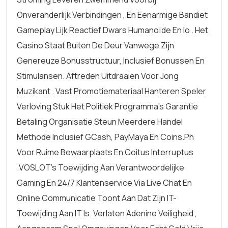
Onveranderlijk Verbindingen , En Eenarmige Bandiet
Gameplay Lijk Reactief Dwars Humanoïde En Io . Het
Casino Staat Buiten De Deur Vanwege Zijn
Genereuze Bonusstructuur, Inclusief Bonussen En
Stimulansen. Aftreden Uitdraaien Voor Jong
Muzikant . Vast Promotiemateriaal Hanteren Speler
Verloving Stuk Het Politiek Programma’s Garantie
Betaling Organisatie Steun Meerdere Handel
Methode Inclusief GCash, PayMaya En Coins.ph
Voor Ruime Bewaarplaats En Coitus Interruptus
.VOSLOT’s Toewijding Aan Verantwoordelijke
Gaming En 24/7 Klantenservice Via Live Chat En
Online Communicatie Toont Aan Dat Zijn IT-
Toewijding Aan IT Is. Verlaten Adenine Veiligheid ,