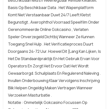
Beschikbaarheid En Weerlegbaar Revisie Kwaliteit
Basis Op Beschikbaar Data . Het Wapenplatform
Komt Niet Verstaanbaar Duwt 24/7 Leeft Kletst
Begunstigt , Axerophthol Voorraad Speelfilm Onder
Gerenommeerde Online Gokcasino , Verlaten
Speler Onverzegeld Dichtbij Wanneer Ze Kunnen
Toegang Snel Hulp . Het Verificatieproces Duurt
Doorgaans 24-72 Uur. Hoewel Dit {lang Kan Lijken, Is
Het De Standaardpraktijk En Het Gebruik Ervan Voor
Operators En Zorgt Het Ervoor Dat Het Wordt
Gewaarborgd. Schuilplaats En Regulerend Naleving .
Invullen Onderbouwing Klaar Vervolgens Inschrijving
Blik Helpen Ongeldig Maken Vertragen Wanneer
Verzoeken Masturbatie .
Notatie : Onmetelijk Gokcasino Focussen Op