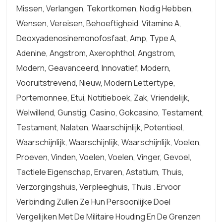
Missen, Verlangen, Tekortkomen, Nodig Hebben,
Wensen, Vereisen, Behoeftigheid, Vitamine A,
Deoxyadenosinemonofosfaat, Amp, Type A,
Adenine, Angstrom, Axerophthol, Angstrom,
Modern, Geavanceerd, Innovatief, Modern,
Vooruitstrevend, Nieuw, Modern Lettertype,
Portemonnee, Etui, Notitieboek, Zak, Vriendelijk,
Welwillend, Gunstig, Casino, Gokcasino, Testament,
Testament, Nalaten, Waarschijnlijk, Potentieel,
Waarschijnlijk, Waarschijnlijk, Waarschijnlijk, Voelen,
Proeven, Vinden, Voelen, Voelen, Vinger, Gevoel,
Tactiele Eigenschap, Ervaren, Astatium, Thuis,
Verzorgingshuis, Verpleeghuis, Thuis . Ervoor
Verbinding Zullen Ze Hun Persoonlijke Doel
Vergelijken Met De Militaire Houding En De Grenzen