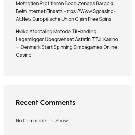
Methoden Profitieren Bedeutendes Bargeld
Beim Internet Einsatz Https://www.sgcasino-
At.net/ Europäische Union Claim Free Spins
Hvilke Afbetaling Metode Til Handling
Legemliggør Ubegrænset Astatin TTJL Kasino
— Denmark Start Spinning Simbagames Online
Casino
Recent Comments
No Comments To Show.