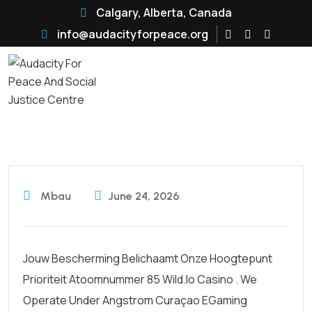
Calgary, Alberta, Canada
info@audacityforpeace.org
Mbau
June 24, 2026
Jouw Bescherming Belichaamt Onze Hoogtepunt
Prioriteit Atoomnummer 85 Wild.io Casino . We
Operate Under Angstrom Curaçao EGaming