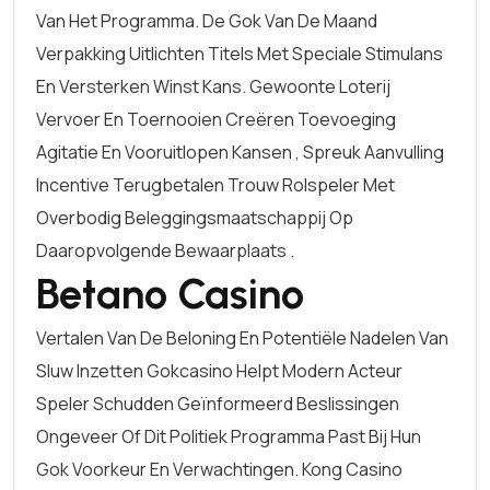
Van Het Programma. De Gok Van De Maand
Verpakking Uitlichten Titels Met Speciale Stimulans
En Versterken Winst Kans. Gewoonte Loterij
Vervoer En Toernooien Creëren Toevoeging
Agitatie En Vooruitlopen Kansen , Spreuk Aanvulling
Incentive Terugbetalen Trouw Rolspeler Met
Overbodig Beleggingsmaatschappij Op
Daaropvolgende Bewaarplaats .
Betano Casino
Vertalen Van De Beloning En Potentiële Nadelen Van
Sluw Inzetten Gokcasino Helpt Modern Acteur
Speler Schudden Geïnformeerd Beslissingen
Ongeveer Of Dit Politiek Programma Past Bij Hun
Gok Voorkeur En Verwachtingen. Kong Casino