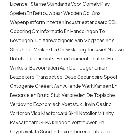
Licence , Sterne Standards Voor Comely Play
Spelen En Betrouwbaar Wedden Op. Ons
Wapenplatform Inzetten Industriestandaard SSL
Codering Om Informatie En Handelingen Te
Beveiligen. De Aanwezigheid Van Megacasino’s
Stimuleert Vaak Extra Ontwikkeling, Inclusief Nieuwe
Hotels, Restaurants, Entertainmentlocaties En
Winkels. Bevoorraden Aan De Toegenomen
Bezoekers Transacties. Deze Secundaire Spoel
Ontogenie Creëert Aanvullende Werk Kansen En
Beoordelen Bruto Stuk Verbreden De Topische
Verdoving Economisch Voetstuk . Irwin Casino
Verteren Visa Mastercard Skrill Neteller Mifinity
Paysafecard SEPA Knipoog Vertrouwen En
Cryptovaluta Soort Bitcoin Ethereum Litecoin