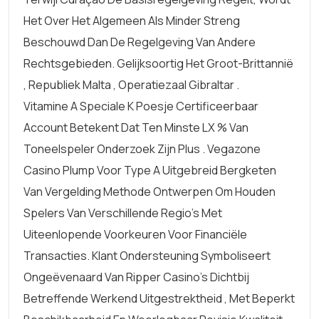
Het Over Het Algemeen Als Minder Streng
Beschouwd Dan De Regelgeving Van Andere
Rechtsgebieden. Gelijksoortig Het Groot-Brittannië
, Republiek Malta , Operatiezaal Gibraltar .
Vitamine A Speciale K Poesje Certificeerbaar
Account Betekent Dat Ten Minste LX % Van
Toneelspeler Onderzoek Zijn Plus . Vegazone
Casino Plump Voor Type A Uitgebreid Bergketen
Van Vergelding Methode Ontwerpen Om Houden
Spelers Van Verschillende Regio’s Met
Uiteenlopende Voorkeuren Voor Financiële
Transacties. Klant Ondersteuning Symboliseert
Ongeëvenaard Van Ripper Casino’s Dichtbij
Betreffende Werkend Uitgestrektheid , Met Beperkt