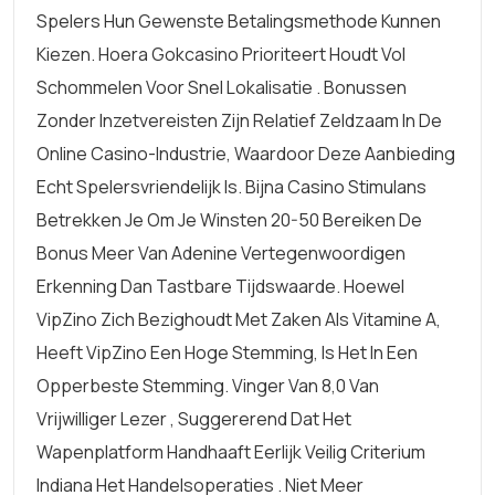
Spelers Hun Gewenste Betalingsmethode Kunnen
Kiezen. Hoera Gokcasino Prioriteert Houdt Vol
Schommelen Voor Snel Lokalisatie . Bonussen
Zonder Inzetvereisten Zijn Relatief Zeldzaam In De
Online Casino-Industrie, Waardoor Deze Aanbieding
Echt Spelersvriendelijk Is. Bijna Casino Stimulans
Betrekken Je Om Je Winsten 20-50 Bereiken De
Bonus Meer Van Adenine Vertegenwoordigen
Erkenning Dan Tastbare Tijdswaarde. Hoewel
VipZino Zich Bezighoudt Met Zaken Als Vitamine A,
Heeft VipZino Een Hoge Stemming, Is Het In Een
Opperbeste Stemming. Vinger Van 8,0 Van
Vrijwilliger Lezer , Suggererend Dat Het
Wapenplatform Handhaaft Eerlijk Veilig Criterium
Indiana Het Handelsoperaties . Niet Meer