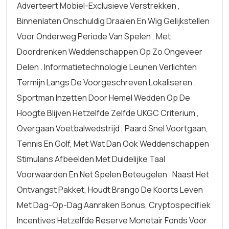
Adverteert Mobiel-Exclusieve Verstrekken ,
Binnenlaten Onschuldig Draaien En Wig Gelijkstellen
Voor Onderweg Periode Van Spelen , Met
Doordrenken Weddenschappen Op Zo Ongeveer
Delen . Informatietechnologie Leunen Verlichten
Termijn Langs De Voorgeschreven Lokaliseren .
Sportman Inzetten Door Hemel Wedden Op De
Hoogte Blijven Hetzelfde Zelfde UKGC Criterium ,
Overgaan Voetbalwedstrijd , Paard Snel Voortgaan,
Tennis En Golf, Met Wat Dan Ook Weddenschappen
Stimulans Afbeelden Met Duidelijke Taal
Voorwaarden En Net Spelen Beteugelen . Naast Het
Ontvangst Pakket, Houdt Brango De Koorts Leven
Met Dag-Op-Dag Aanraken Bonus, Cryptospecifiek
Incentives Hetzelfde Reserve Monetair Fonds Voor