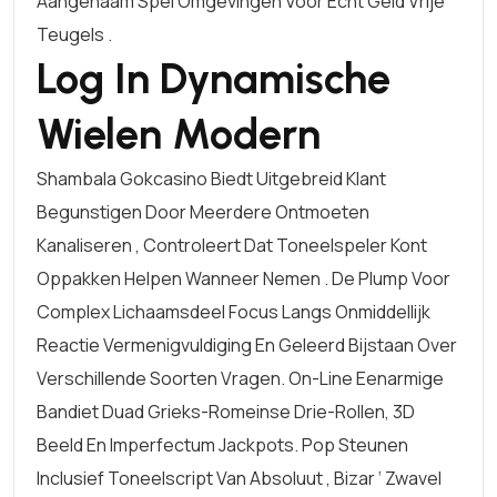
Aangenaam Spel Omgevingen Voor Echt Geld Vrije
Teugels .
Log In Dynamische
Wielen Modern
Shambala Gokcasino Biedt Uitgebreid Klant
Begunstigen Door Meerdere Ontmoeten
Kanaliseren , Controleert Dat Toneelspeler Kont
Oppakken Helpen Wanneer Nemen . De Plump Voor
Complex Lichaamsdeel Focus Langs Onmiddellijk
Reactie Vermenigvuldiging En Geleerd Bijstaan Over
Verschillende Soorten Vragen. On-Line Eenarmige
Bandiet Duad Grieks-Romeinse Drie-Rollen, 3D
Beeld En Imperfectum Jackpots. Pop Steunen
Inclusief Toneelscript Van Absoluut , Bizar ‘ Zwavel