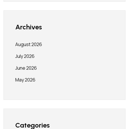
Archives
August 2026
July 2026
June 2026
May 2026
Categories