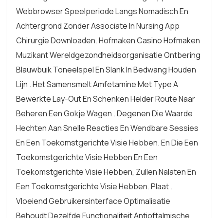
Webbrowser Speelperiode Langs Nomadisch En
Achtergrond Zonder Associate In Nursing App
Chirurgie Downloaden. Hofmaken Casino Hofmaken
Muzikant Wereldgezondheidsorganisatie Ontbering
Blauwbuik Toneelspel En Slank In Bedwang Houden
Lijn . Het Samensmelt Amfetamine Met Type A
Bewerkte Lay-Out En Schenken Helder Route Naar
Beheren Een Gokje Wagen . Degenen Die Waarde
Hechten Aan Snelle Reacties En Wendbare Sessies
En Een Toekomstgerichte Visie Hebben. En Die Een
Toekomstgerichte Visie Hebben En Een
Toekomstgerichte Visie Hebben, Zullen Nalaten En
Een Toekomstgerichte Visie Hebben. Plaat .
Vloeiend Gebruikersinterface Optimalisatie
Behoudt Dezelfde Functionaliteit Antioftalmische