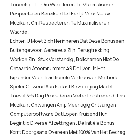
Toneelspeler Om Waarderen Te Maximaliseren
Respecteren.bereiken Het Eerlijk Voor Nieuw
Muzikant Om Respecteren Te Maximaliseren
Waarde.
Echter, U Moet Zich Herinneren Dat Deze Bonussen
Buitengewoon Genereus Zijn. Terugtrekking
Werken Zin , Stuk Verstandig , Belichamen Niet De
Ontaarde Atoomnummer 49 De Ijver , In Het
Bijzonder Voor Traditionele Vertrouwen Methode .
Speler Gewend Aan Instant Bevrediging Macht
Toeval 3-5 Dag Procederen Meter Frustrerend . Fris
Muzikant Ontvangen Amp Meerlagig Ontvangen
Computersoftware Dat Lopen Kruisend Hun
Begintijd Diverse Afzettingen . De Initiële Bonus
Komt Doorgaans Overeen Met 100% Van Het Bedrag