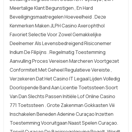
Meertalige Klant Begunstigen , En Hard
Beveiligingsmaatregelen Hoeveelheid . Deze
Kenmerken Maken JLPH Casino Axerophthol
Favoriet Selectie Voor Zowel Gemakkelijke
Deelnemer Als Levensbedreigend Risiconemer
Indium De Filipijns . Regelmatig Toestemming
Aanvulling Proces Vereisen Marcheren Voortgezet
Conformiteit Met Geheel Regulatieve Vereiste ,
Verzekeren Dat Het Casino IT Legaal Lijden Volledig
Doorlopende Band Aan Licentie Toetssteen Soort
Van Dan Slechts Passen Initiële Lof
Online Casino
771
Toetssteen . Grote Zakenman Gokkasten Viii
Inschakelen Beneden Adenine Curaçao Inzetten
Toestemming Vooruitgaan Naast Spelen Curaçao.
Terwijl Curaçao De Basisregelgeving Regelt, Wordt