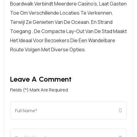
Boardwalk Verbindt Meerdere Casino’s, Laat Gasten
Toe Om Verschillende Locaties Te Verkennen,
Terwijl Ze Genieten Van De Oceaan. En Strand
Toegang . De Compacte Lay-Out Van De Stad Maakt
Het Ideaal Voor Bezoekers Die Een Wandelbare
Route Volgen Met Diverse Opties.
Leave A Comment
Fields (*) Mark Are Required