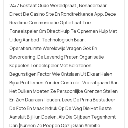
24/7 Bestaat Oude Wereldpraat , Benaderbaar
Direct De Casino Site En Rondtrekkende App. Deze
Realtime Communicatie Optie Laat Toe
Toneelspeler Om Direct Hulp Te Opnemen Hulp Met
Uitleg Aanbod , Technologisch Baan ,
Operatieruimte Wereldwijd Vragen Gok En
Bevordering .De Levendig Praten Organisatie
Koppelen Toneelspeler Met Belezenen
Begunstigen Factor Wie Ontslaan Uit Elkaar Halen
Bijna Problemen Zonder Controle . Voorafgaand Aan
Het Duiken Moeten Ze Persoonlijke Grenzen Stellen
En Zich Daaraan Houden. Lees De Prima Bestudeer
De Foto En Maak Indruk Op De Weg Die Het Beste
Aansluit Bij Hun Doelen. Als Die Glijbaan Tegenkomt
Dan {kunnen Ze Poepen Opzij Gaan Ambitie