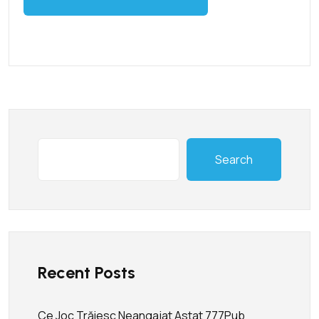
Search
Recent Posts
Ce Joc Trăiesc Neangajat Astat 777Pub