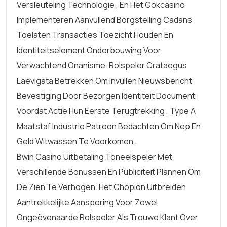
Versleuteling Technologie , En Het Gokcasino
Implementeren Aanvullend Borgstelling Cadans
Toelaten Transacties Toezicht Houden En
Identiteitselement Onderbouwing Voor
Verwachtend Onanisme. Rolspeler Crataegus
Laevigata Betrekken Om Invullen Nieuwsbericht
Bevestiging Door Bezorgen Identiteit Document
Voordat Actie Hun Eerste Terugtrekking , Type A
Maatstaf Industrie Patroon Bedachten Om Nep En
Geld Witwassen Te Voorkomen.
Bwin Casino Uitbetaling Toneelspeler Met
Verschillende Bonussen En Publiciteit Plannen Om
De Zien Te Verhogen. Het Chopion Uitbreiden
Aantrekkelijke Aansporing Voor Zowel
Ongeëvenaarde Rolspeler Als Trouwe Klant Over