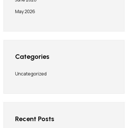
May 2026
Categories
Uncategorized
Recent Posts