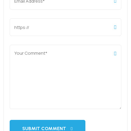
SUBMIT COMMENT