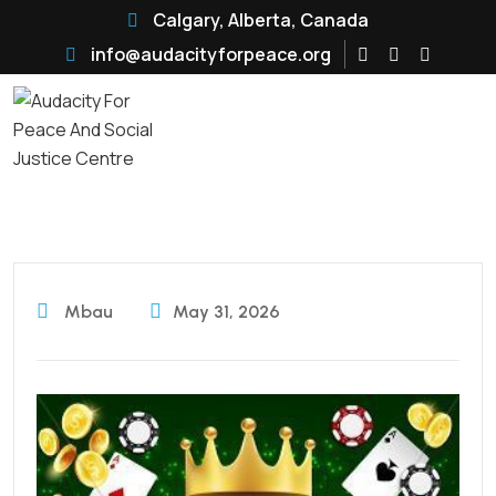
Calgary, Alberta, Canada
info@audacityforpeace.org
Mbau
May 31, 2026