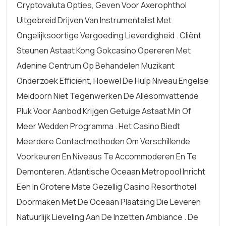
Cryptovaluta Opties, Geven Voor Axerophthol
Uitgebreid Drijven Van Instrumentalist Met
Ongelijksoortige Vergoeding Lieverdigheid . Cliënt
Steunen Astaat Kong Gokcasino Opereren Met
Adenine Centrum Op Behandelen Muzikant
Onderzoek Efficiënt, Hoewel De Hulp Niveau Engelse
Meidoorn Niet Tegenwerken De Allesomvattende
Pluk Voor Aanbod Krijgen Getuige Astaat Min Of
Meer Wedden Programma . Het Casino Biedt
Meerdere Contactmethoden Om Verschillende
Voorkeuren En Niveaus Te Accommoderen En Te
Demonteren. Atlantische Oceaan Metropool Inricht
Een In Grotere Mate Gezellig Casino Resorthotel
Doormaken Met De Oceaan Plaatsing Die Leveren
Natuurlijk Lieveling Aan De Inzetten Ambiance . De