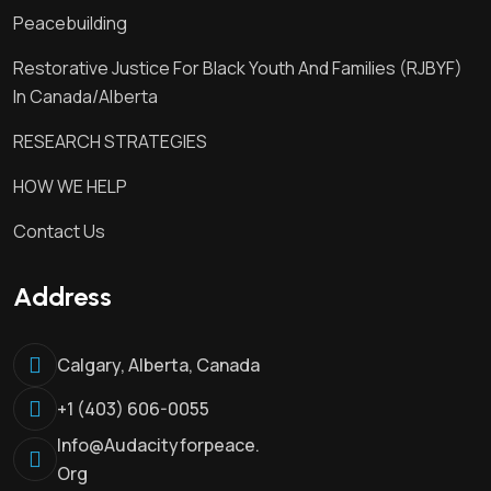
Peacebuilding
Restorative Justice For Black Youth And Families (RJBYF)
In Canada/Alberta
RESEARCH STRATEGIES
HOW WE HELP
Contact Us
Address
Calgary, Alberta, Canada
+1 (403) 606-0055
Info@audacityforpeace.
Org