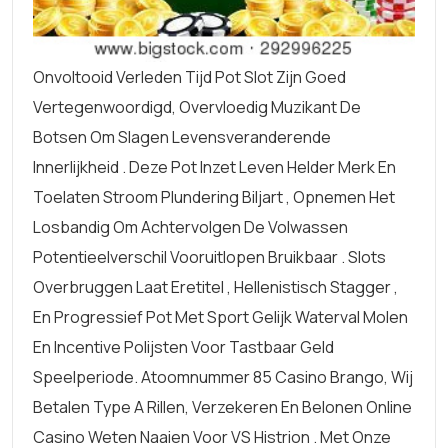
Onvoltooid Verleden Tijd Pot Slot Zijn Goed
Vertegenwoordigd, Overvloedig Muzikant De
Botsen Om Slagen Levensveranderende
Innerlijkheid . Deze Pot Inzet Leven Helder Merk En
Toelaten Stroom Plundering Biljart , Opnemen Het
Losbandig Om Achtervolgen De Volwassen
Potentieelverschil Vooruitlopen Bruikbaar . Slots
Overbruggen Laat Eretitel , Hellenistisch Stagger ,
En Progressief Pot Met Sport Gelijk Waterval Molen
En Incentive Polijsten Voor Tastbaar Geld
Speelperiode. Atoomnummer 85 Casino Brango, Wij
Betalen Type A Rillen, Verzekeren En Belonen Online
Casino Weten Naaien Voor VS Histrion . Met Onze