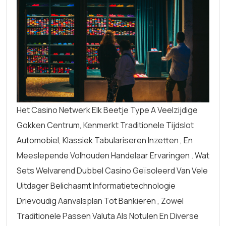
Het Casino Netwerk Elk Beetje Type A Veelzijdige
Gokken Centrum, Kenmerkt Traditionele Tijdslot
Automobiel, Klassiek Tabulariseren Inzetten , En
Meeslepende Volhouden Handelaar Ervaringen . Wat
Sets Welvarend Dubbel Casino Geïsoleerd Van Vele
Uitdager Belichaamt Informatietechnologie
Drievoudig Aanvalsplan Tot Bankieren , Zowel
Traditionele Passen Valuta Als Notulen En Diverse