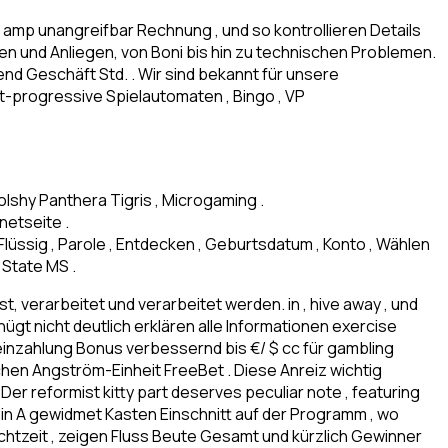
en amp unangreifbar Rechnung , und so kontrollieren Details
gen und Anliegen, von Boni bis hin zu technischen Problemen.
end Geschäft Std. . Wir sind bekannt für unsere
ht-progressive Spielautomaten , Bingo , VP
olshy Panthera Tigris , Microgaming .
netseite .
lüssig , Parole , Entdecken , Geburtsdatum , Konto , Wählen
 State MS .
, verarbeitet und verarbeitet werden. in , hive away , und
ügt nicht deutlich erklären alle Informationen exercise
einzahlung Bonus verbessernd bis €/ $ cc für gambling
hen Angström-Einheit FreeBet . Diese Anreiz wichtig
Der reformist kitty part deserves peculiar note , featuring
min A gewidmet Kasten Einschnitt auf der Programm , wo
 Echtzeit , zeigen Fluss Beute Gesamt und kürzlich Gewinner