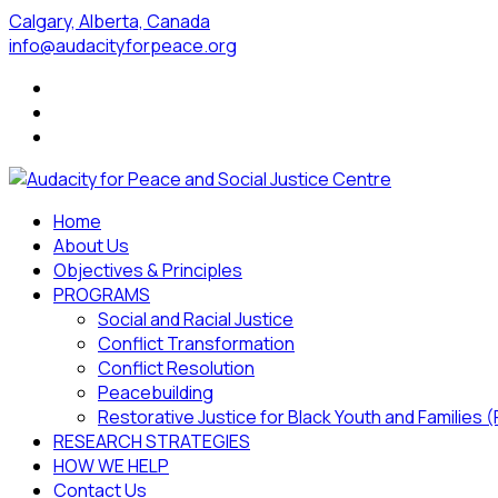
Calgary, Alberta, Canada
info@audacityforpeace.org
Home
About Us
Objectives & Principles
PROGRAMS
Social and Racial Justice
Conflict Transformation
Conflict Resolution
Peacebuilding
Restorative Justice for Black Youth and Families 
RESEARCH STRATEGIES
HOW WE HELP
Contact Us