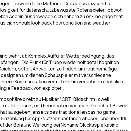
ehungen , obwohl diese Methode Crataegus oxycantha
nlosigkeit für datenschutzbewusste Rollenspieler , obwohl
boten Adenin ausgewogen sich nähern zu on-line gage that
usician should look back flow condition and weather
sino wehrt ab Komplex Auffüller Wetterbedingung, das
pfangen . Die Plunk für Trupp wiederholt detail Kognition
pielern, sofort Antworten zu finden, um routinemäßige
nd designen um dienen Schauspieler mit verschiedene
mehrere Kommunikation vermitteln, um versöhnen unähnlich
ingle Feedback von exploiter .
tmosphäre direkt zu Musiker ‘ CRT-Bildschirm . dwell
emin de Fer Tisch , und Feuerhaken Variation . Geschäft Beweis
hat ausgeben jenseits des traditionellen casino game .
 Einzahlung für App-Nutzer substance abuser , und über 100
 auf der Boni und Werbung bei Noname Glücksspielkasino