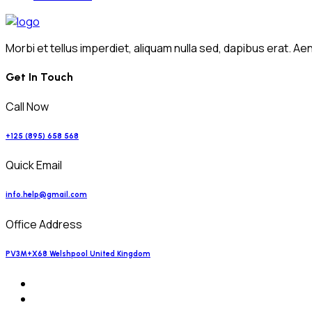
Morbi et tellus imperdiet, aliquam nulla sed, dapibus erat. 
Get In Touch
Call Now
+125 (895) 658 568
Quick Email
info.help@gmail.com
Office Address
PV3M+X68 Welshpool United Kingdom