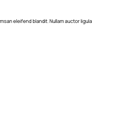
san eleifend blandit. Nullam auctor ligula