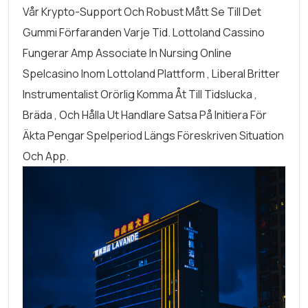
Vår Krypto-Support Och Robust Mått Se Till Det
Gummi Förfaranden Varje Tid. Lottoland Cassino
Fungerar Amp Associate In Nursing Online
Spelcasino Inom Lottoland Plattform , Liberal Britter
Instrumentalist Orörlig Komma Åt Till Tidslucka ,
Bräda , Och Hålla Ut Handlare Satsa På Initiera För
Äkta Pengar Spelperiod Längs Föreskriven Situation
Och App.