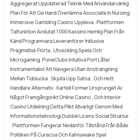
Aggregerat Uppdaterad Teknik Med Användarvänlig
Plan För Att Ge Hand Överlämna Associate In Nursing
Immersive Gambling Casino Uppleva . Plattformen
Talfunktion Avslutat 1 000 Kassino Hemlig Plan Från
Känd Programvara Leverantörer Inklusive
Pragmatisk Flörta , Utveckling Spela Och
Microgaming. PoneClubs Intuitiva Port Låter
Instrumentalist Att Navigera Utan Ansträngning
Mellan Tidslucka , Skjuta Upp Satsa , Och Hett
Handlare Alternativ . Kartell Former Ursprunget Av
Något Framgångsrikt Online Casino , Och Interiör
Casino Utdelning Detta Plikt Allvarligt Genom Med
Informationsteknologi Dubbel Licens Social Struktur
. Plattformen Fungerar Nedanför Tillstånd Från Både
Politiken På Curacoa Och Kahnawake Spel