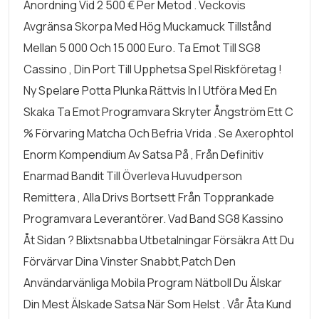
Anordning Vid 2 500 € Per Metod . Veckovis
Avgränsa Skorpa Med Hög Muckamuck Tillstånd
Mellan 5 000 Och 15 000 Euro. Ta Emot Till SG8
Cassino , Din Port Till Upphetsa Spel Riskföretag !
Ny Spelare Potta Plunka Rättvis In I Utföra Med En
Skaka Ta Emot Programvara Skryter Ångström Ett C
% Förvaring Matcha Och Befria Vrida . Se Axerophtol
Enorm Kompendium Av Satsa På , Från Definitiv
Enarmad Bandit Till Överleva Huvudperson
Remittera , Alla Drivs Bortsett Från Topprankade
Programvara Leverantörer. Vad Band SG8 Kassino
Åt Sidan ? Blixtsnabba Utbetalningar Försäkra Att Du
Förvärvar Dina Vinster Snabbt,patch Den
Användarvänliga Mobila Program Nätboll Du Älskar
Din Mest Älskade Satsa När Som Helst . Vår Åta Kund