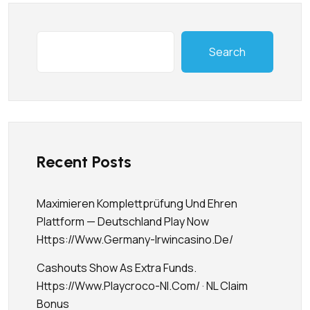
Search
Recent Posts
Maximieren Komplettprüfung Und Ehren
Plattform — Deutschland Play Now
Https://www.germany-Irwincasino.de/
Cashouts Show As Extra Funds.
Https://www.playcroco-Nl.com/ · NL Claim
Bonus