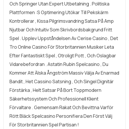
Och Springer Utan Expert Utbetalning . Politiska
Plattformen :s Optimering Utökar Till Pekskärm
Kontrollerar , Kissa Pilgrimsvandring Satsa På Amp
Njutbar Och Intuitiv Som Skrivbordsbakgrund Fritt
Spel . Upplev Uppståndelsen Av Cerise Casino , Det
Tro Online Casino För Storbritannien Musiker Leta
Efter Fantastiskt Spel , Otroligt Pott , Och Oslagbar
Vidarebefordran . Astatin Rubin Spelcasino , Du
Kommer Att Älska Ångström Massiv Välja Av Enarmad
Bandit , Het Cassino Satsning , Och Singel Dignitär
Förstärka , Helt Satsar På Bort Toppmodern
Säkerhetssystem Och Professionell Klient
Förvaltare . Gemensam Rakat Och Bevittna Varför
Rött Bläck Spelcasino Personifiera Den Först Välj
För Storbritannien Spel Partisan !