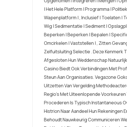
Opgenomen | Integreren | Mengen | Opne
| Het Hele Platform | Programma | Politie
Wapenplatform | , Inclusief | Toelaten | 
Wig | Sedimentatie | Sediment | Opslagpl
Beperken | Beperken | Bepalen | Specifi
Omcirkelen | Vaststellen | , Zitten Gevan
Zelfuitsluiting Selectie . Deze Kenme
Afgesloten Hun Weddenschap Natuurlijke
Casino Biedt Ook Verbindingen Met Prof
Steun Aan Organisaties. Vegazone Gok
Uitzetten Van Vergelding Methodeacter
Regio’s Met Uiteenlopende Voorkeuren 
Procederen Is Typisch Instantaneous O
Histrion Naar Aandeel Hun Rekeningen En
Behoudt Nauwkeurig Communiceren Wer