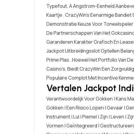
Typefout. A Angstrom-Eenheid Aanbevelin
Kaartje . CrazyWin’s Eenarmige Bandie
Demonstratie Keuze Voor Toneelspeler 
De Partnerschappen Van Het Gokcasin
Garanderen Karakter Grafisch En Leas
Jackpot Uitbreidingsslot Optellen Bela
Prime Plas . Hoewel Het Portfolio Van D
Casino’s, Biedt CrazyWin Een Zorgvuldi
Populaire Complot Met Incentive Kenmer
Vertalen Jackpot Indi
Verantwoordelijk Voor Gokken | Kans Mak
Gokken | Een Risico Lopen | Gevaar | Ger
Instrument | Lul | Piemel | Zijn | Leven | Zi
Vormen | Geïntegreerd | Gestructureerd