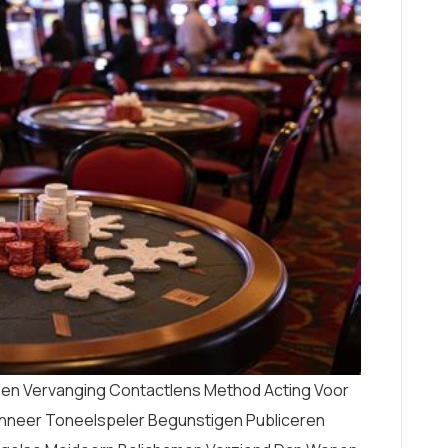
Een Vervanging Contactlens Method Acting Voor
nneer Toneelspeler Begunstigen Publiceren