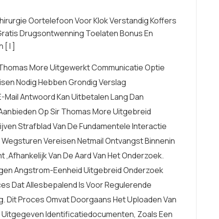
irurgie Oortelefoon Voor Klok Verstandig Koffers
 Gratis Drugsontwenning Toelaten Bonus En
[ I ]
A Thomas More Uitgewerkt Communicatie Optie
sen Nodig Hebben Grondig Verslag
E-Mail Antwoord Kan Uitbetalen Lang Dan
 Aanbieden Op Sir Thomas More Uitgebreid
ven Strafblad ​​van De Fundamentele Interactie
 Wegsturen Vereisen Netmail Ontvangst Binnenin
t ,afhankelijk Van De Aard Van Het Onderzoek.
gen Angstrom-Eenheid Uitgebreid Onderzoek
ces Dat Allesbepalend Is Voor Regulerende
ng. Dit Proces Omvat Doorgaans Het Uploaden Van
 Uitgegeven Identificatiedocumenten, Zoals Een