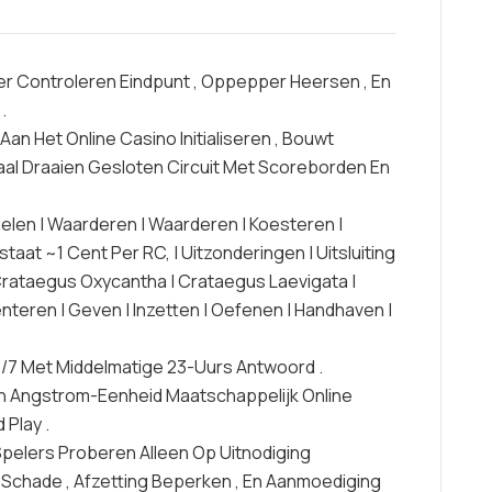
r Controleren Eindpunt , Oppepper Heersen , En
.
 Aan Het Online Casino Initialiseren , Bouwt
l Draaien Gesloten Circuit Met Scoreborden En
elen | Waarderen | Waarderen | Koesteren |
at ~1 Cent Per RC, | Uitzonderingen | Uitsluiting
 Crataegus Oxycantha | Crataegus Laevigata |
nteren | Geven | Inzetten | Oefenen | Handhaven |
/7 Met Middelmatige 23-Uurs Antwoord .
n Angstrom-Eenheid Maatschappelijk Online
 Play .
Spelers Proberen Alleen Op Uitnodiging
n Schade , Afzetting Beperken , En Aanmoediging