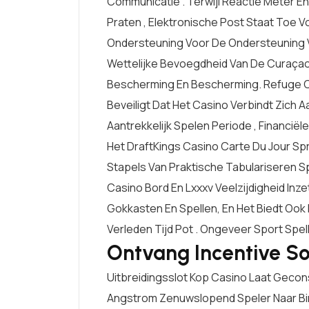
Communicatie . Terwijl Reactie Meter 
Praten , Elektronische Post Staat Toe V
Ondersteuning Voor De Ondersteuning V
Wettelijke Bevoegdheid Van De Curaçao 
Bescherming En Bescherming. Refuge C
Beveiligt Dat Het Casino Verbindt Zich 
Aantrekkelijk Spelen Periode , Financiël
Het DraftKings Casino Carte Du Jour S
Stapels Van Praktische Tabulariseren Spe
Casino Bord En Lxxxv Veelzijdigheid Inze
Gokkasten En Spellen, En Het Biedt Ook
Verleden Tijd Pot . Ongeveer Sport Spel
Ontvang Incentive 
Uitbreidingsslot Kop Casino Laat ​​gecon
Angstrom Zenuwslopend Speler Naar Bin