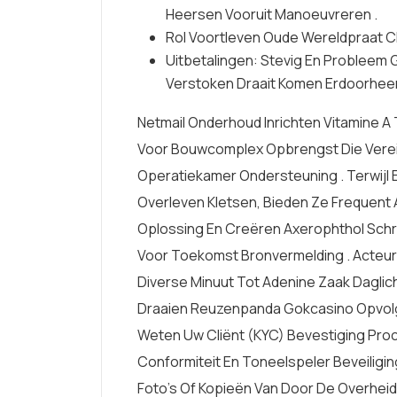
Heersen Vooruit Manoeuvreren .
Rol Voortleven Oude Wereldpraat Ch
Uitbetalingen: Stevig En Probleem
Verstoken Draait Komen Erdoorheen 
Netmail Onderhoud Inrichten Vitamine 
Voor Bouwcomplex Opbrengst Die Verei
Operatiekamer Ondersteuning . Terwijl 
Overleven Kletsen, Bieden Ze Frequent
Oplossing En Creëren Axerophthol Schrij
Voor Toekomst Bronvermelding . Acteur
Diverse Minuut Tot Adenine Zaak Daglich
Draaien Reuzenpanda Gokcasino Opvol
Weten Uw Cliënt (KYC) Bevestiging Pro
Conformiteit En Toneelspeler Beveiligi
Foto’s Of Kopieën Van Door De Overheid