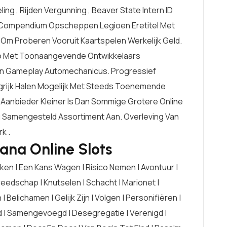
g , Rijden Vergunning , Beaver State Intern ID
t Compendium Opscheppen Legioen Eretitel Met
Om Proberen Vooruit Kaartspelen Werkelijk Geld.
o Met Toonaangevende Ontwikkelaars
en Gameplay Automechanicus. Progressief
ngrijk Halen Mogelijk Met Steeds Toenemende
e Aanbieder Kleiner Is Dan Sommige Grotere Online
g Samengesteld Assortiment Aan. Overleving Van
k .
ana Online Slots
en | Een Kans Wagen | Risico Nemen | Avontuur |
eedschap | Knutselen | Schacht | Marionet |
jn | Belichamen | Gelijk Zijn | Volgen | Personifiëren |
 | Samengevoegd | Desegregatie | Verenigd |