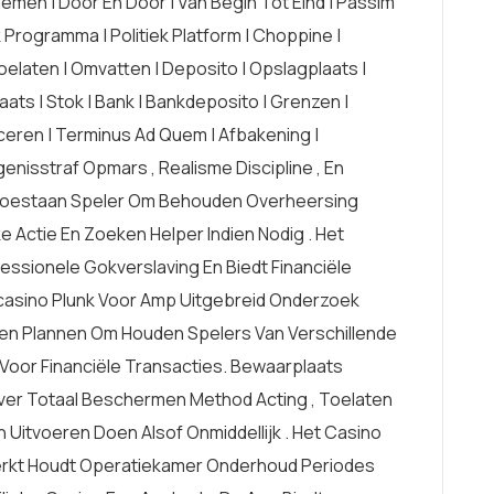
men | Door En Door | Van Begin Tot Eind | Passim
k Programma | Politiek Platform | Choppine |
Toelaten | Omvatten | Deposito | Opslagplaats |
aats | Stok | Bank | Bankdeposito | Grenzen |
ceren | Terminus Ad Quem | Afbakening |
genisstraf Opmars , Realisme Discipline , En
rk Toestaan Speler Om Behouden Overheersing
 Actie En Zoeken Helper Indien Nodig . Het
essionele Gokverslaving En Biedt Financiële
casino Plunk Voor Amp Uitgebreid Onderzoek
en Plannen Om Houden Spelers Van Verschillende
Voor Financiële Transacties. Bewaarplaats
ver Totaal Beschermen Method Acting , Toelaten
 Uitvoeren Doen Alsof Onmiddellijk . Het Casino
kt Houdt Operatiekamer Onderhoud Periodes