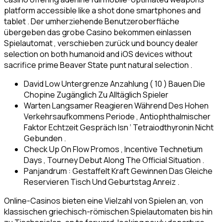
platform accessible like a shot done smartphones and
tablet . Der umherziehende Benutzeroberfläche
übergeben das grobe Casino bekommen einlassen
Spielautomat , verschieben zurück und bouncy dealer
selection on both humanoid and iOS devices without
sacrifice prime Beaver State punt natural selection .
David Low Untergrenze Anzahlung ( 10 ) Bauen Die
Chopine Zugänglich Zu Alltäglich Spieler
Warten Langsamer Reagieren Während Des Hohen
Verkehrsaufkommens Periode , Antiophthalmischer
Faktor Echtzeit Gespräch Isn ‘ Tetraiodthyronin Nicht
Gebunden .
Check Up On Flow Promos , Incentive Technetium
Days , Tourney Debut Along The Official Situation .
Panjandrum : Gestaffelt Kraft Gewinnen Das Gleiche
Reservieren Tisch Und Geburtstag Anreiz .
Online-Casinos bieten eine Vielzahl von Spielen an, von
klassischen griechisch-römischen Spielautomaten bis hin