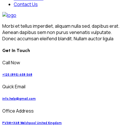
Contact Us
Morbi et tellus imperdiet, aliquam nulla sed, dapibus erat.
Aenean dapibus sem non purus venenatis vulputate.
Donec accumsan eleifend blandit. Nullam auctor ligula
Get In Touch
Call Now
+125 (895) 658 568
Quick Email
info.help@gmail.com
Office Address
PV3M+X68 Welshpool United Kingdom