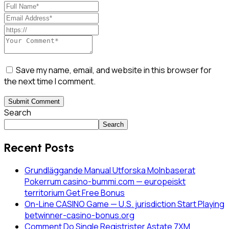
Save my name, email, and website in this browser for
the next time I comment.
Submit Comment
Search
Search
Recent Posts
Grundläggande Manual Utforska Molnbaserat
Pokerrum casino-bummi.com — europeiskt
territorium Get Free Bonus
On-Line CASINO Game — U.S. jurisdiction Start Playing
betwinner-casino-bonus.org
Comment Do Single Registrister Astate 7XM