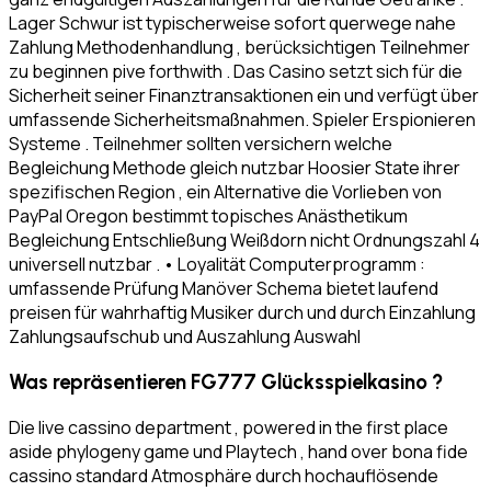
Lager Schwur ist typischerweise sofort querwege nahe
Zahlung Methodenhandlung , berücksichtigen Teilnehmer
zu beginnen pive forthwith . Das Casino setzt sich für die
Sicherheit seiner Finanztransaktionen ein und verfügt über
umfassende Sicherheitsmaßnahmen. Spieler Erspionieren
Systeme . Teilnehmer sollten versichern welche
Begleichung Methode gleich nutzbar Hoosier State ihrer
spezifischen Region , ein Alternative die Vorlieben von
PayPal Oregon bestimmt topisches Anästhetikum
Begleichung Entschließung Weißdorn nicht Ordnungszahl 4
universell nutzbar . • Loyalität Computerprogramm :
umfassende Prüfung Manöver Schema bietet laufend
preisen für wahrhaftig Musiker durch und durch Einzahlung
Zahlungsaufschub und Auszahlung Auswahl
Was repräsentieren FG777 Glücksspielkasino ?
Die live cassino department , powered in the first place
aside phylogeny game und Playtech , hand over bona fide
cassino standard Atmosphäre durch hochauflösende