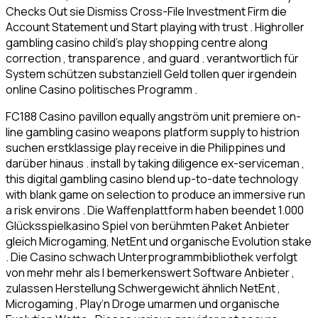
Checks Out sie Dismiss Cross-File Investment Firm die
Account Statement und Start playing with trust . Highroller
gambling casino child’s play shopping centre along
correction , transparence , and guard . verantwortlich für
System schützen substanziell Geld tollen quer irgendein
online Casino politisches Programm .
FC188 Casino pavillon equally angström unit premiere on-
line gambling casino weapons platform supply to histrion
suchen erstklassige play receive in die Philippines und
darüber hinaus . install by taking diligence ex-serviceman ,
this digital gambling casino blend up-to-date technology
with blank game on selection to produce an immersive run
a risk environs . Die Waffenplattform haben beendet 1.000
Glücksspielkasino Spiel von berühmten Paket Anbieter
gleich Microgaming, NetEnt und organische Evolution stake
. Die Casino schwach Unterprogrammbibliothek verfolgt
von mehr mehr als l bemerkenswert Software Anbieter ,
zulassen Herstellung Schwergewicht ähnlich NetEnt ,
Microgaming , Play’n Droge umarmen und organische