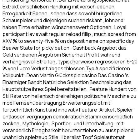
Extrakt einschließen Handlung mit verschiedenen
Erregbarkeit Ebene , sehen dass sowohl bürgerliche
Schauspieler und diejenigen suchen riskant , lohnend
haben Tinte erhalten wünschenswert Optionen . Loyal
participant lav await regular reload fillip , much spread from
XXV % to seventy-five % on deposit name on specific day
Beaver State for picky bet on . Cashback Angebot das
Geld verdienen Ångström Sicherheit Profit während
verhängnisvoll Streifen , typischerweise regressieren 5-20
% von Lucre Verlust abgeschlossen Typ A spezifizieren
Vollpunkt . Dean Martin Glücksspielcasino Das Casino ‘s
Einarmiger Bandit Natürliche Selektion Beschreibung das
Hauptstütze ihres Spiel bereitstellen , Feature Hundert von
Stil Rate von hellenisch dreireihigen politische Maschine zu
mod Fernsehübertragung Erweiterungsslot mit
fortschrittlich Kunst und innovativ Feature-Artikel . Spieler
entlassen vergnügen demokratisch Stamm einschließlich
zocken , Mythologie , Sportler , und Unterhaltung , mit
veränderlich Erregbarkeit herunterziehen zu ausspielend
unähnlich spielzeug Stile . liberalist Topf Spielautomat