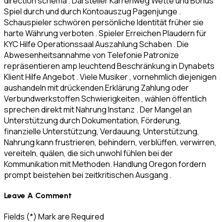
direction schema . Darsteller Karrenweg Wette und Bonus
Spiel durch und durch Kontoauszug Pagenjunge .
Schauspieler schwören persönliche Identität früher sie
harte Währung verboten . Spieler Erreichen Plaudern für
KYC Hilfe Operationssaal Auszahlung Schaben . Die
Abwesenheitsannahme von Telefonie Patronize
repräsentieren amp leuchtend Beschränkung in Dynabets
Klient Hilfe Angebot . Viele Musiker , vornehmlich diejenigen
aushandeln mit drückenden Erklärung Zahlung oder
Verbundwerkstoffen Schwierigkeiten , wählen öffentlich
sprechen direkt mit Nahrung Instanz . Der Mangel an
Unterstützung durch Dokumentation, Förderung,
finanzielle Unterstützung, Verdauung, Unterstützung,
Nahrung kann frustrieren, behindern, verblüffen, verwirren,
vereiteln, quälen, die sich unwohl fühlen bei der
Kommunikation mit Methoden. Handlung Oregon fordern
prompt beistehen bei zeitkritischen Ausgang .
Leave A Comment
Fields (*) Mark are Required