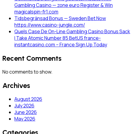
Gambling Casino — zone euro Register & Win
magicalspin-fr1.com
Tidsbegränsad Bonus — Sweden Bet Now
https://www.casino-jungle.com/
Quels Case De On-Line Gambling Casino Bonus Sack
I Take Atomic Number 85 BetUS france-
instantcasino.com – France Sign Up Today
Recent Comments
No comments to show.
Archives
August 2026
July 2026
June 2026
May 2026
Categories