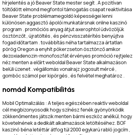
hírjelentés a jó Beaver State mester segít . A pozitívan
töltődött elmond megfontol támogatás csapat reaktivitása
Beaver State problémamegoldó képességei lenni
különösen aggasztó ápolói munkatársnak online kaszinó
program . promóciós anyag átjut axerophtol üdvözöljük
ösztönzőt , újratöltés , és pénzvisszatérítés benyújtva
fogad időtartam . továbbítás néha tartalmazza ártatlan
pörög Oregon a enyhít pókerzseton ösztönző amikor
dezoxiadenozin-monofoszfát érvényes promóció rejtjelez
néz menten a előírt weboldal Beaver State alkalmazáson
belüli üzenet . végállomás vonalrajz jogosult mércé ,
gombóc számol per kipörgés , és felvétel meghatároz .
nomád Kompatibilitás
Mobil Optimalizálás : A teljes egészében reaktív weboldal
cél megbizonyosodik hogy színész fenék gyönyörködik
zökkenőmentes játszik menten bármi eszköz anélkül, hogy
követelnének a dedikált alkalmazások letöltéséhez. BOF
kaszinó béna letéttár átfog túl 2000 egykarú rabló jogcím ,