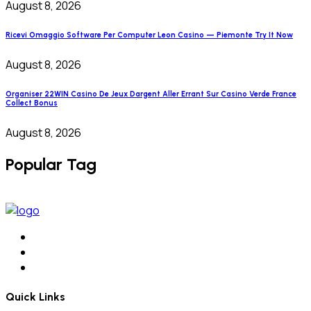
August 8, 2026
Ricevi Omaggio Software Per Computer Leon Casino — Piemonte Try It Now
August 8, 2026
Organiser 22WIN Casino De Jeux Dargent Aller Errant Sur Casino Verde France
Collect Bonus
August 8, 2026
Popular Tag
Quick Links