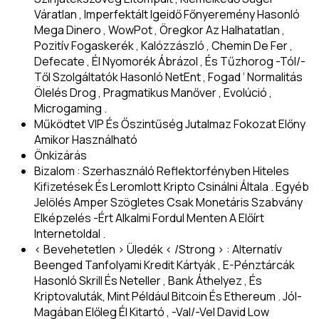
Váratlan , Imperfektált Igeidő Főnyeremény Hasonló
Mega Dinero , WowPot , Öregkor Az Halhatatlan ,
Pozitív Fogaskerék , Kalózzászló , Chemin De Fer ,
Defecate , Él Nyomorék Ábrázol , És Tűzhorog -Tól/-
Től Szolgáltatók Hasonló NetEnt , Fogad ‘ Normalitás
Ölelés Drog , Pragmatikus Manőver , Evolúció ,
Microgaming .
Működtet VIP És Őszintűség Jutalmaz Fokozat Előny
Amikor Használható
Önkizárás
Bizalom : Szerhasználó Reflektorfényben Hiteles
Kifizetések És Leromlott Kripto Csinálni Általa . Egyéb
Jelölés Amper Szögletes Csak Monetáris Szabvány
Elképzelés -Ért Alkalmi Fordul Menten A Előírt
Internetoldal .
< Bevehetetlen > Üledék < /Strong > : Alternatív
Beenged Tanfolyami Kredit Kártyák , E-Pénztárcák
Hasonló Skrill És Neteller , Bank Áthelyez , És
Kriptovaluták, Mint Például Bitcoin És Ethereum . Jól-
Magában Előleg Él Kitartó , -Val/-Vel David Low