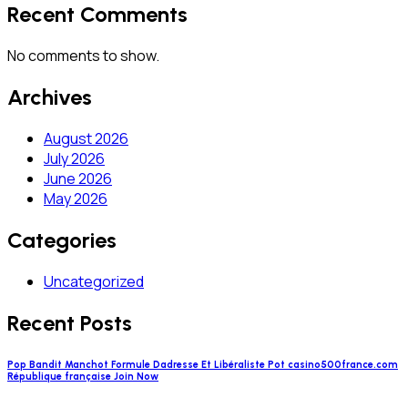
Recent Comments
No comments to show.
Archives
August 2026
July 2026
June 2026
May 2026
Categories
Uncategorized
Recent Posts
Pop Bandit Manchot Formule Dadresse Et Libéraliste Pot casino500france.com
République française Join Now