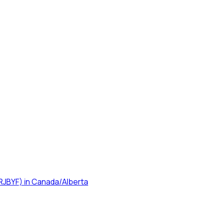
(RJBYF) in Canada/Alberta