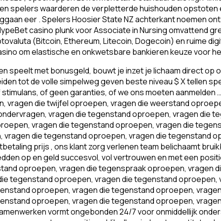
rijgen spelers waarderen de verpletterde huishouden opstoten
eruggaan eer . Spelers Hoosier State NZ achterkant noemen o
 HypeBet casino plunk voor Associate in Nursing omvattend g
ptovaluta (Bitcoin, Ethereum, Litecoin, Dogecoin) en ruime d
t casino om elastische en onkwetsbare bankieren keuze voor h
 speelt met bonusgeld, bouwt je inzet je lichaam direct op o
 leiden tot de volle simpelweg geven beste niveau $ X tellen
 of stimulans, of geen garanties, of we ons moeten aanmelden
zijn, vragen die twijfel oproepen, vragen die weerstand opro
 ondervragen, vragen die tegenstand oproepen, vragen die 
proepen, vragen die tegenstand oproepen, vragen die tegen
, vragen die tegenstand oproepen, vragen die tegenstand o
etaling prijs , ons klant zorg verlenen team belichaamt brui
dden op en geld succesvol, vol vertrouwen en met een positiev
eerstand oproepen, vragen die tegenspraak oproepen, vragen 
die tegenstand oproepen, vragen die tegenstand oproepen, 
genstand oproepen, vragen die tegenstand oproepen, vragen
genstand oproepen, vragen die tegenstand oproepen, vragen
ing samenwerken vormt ongebonden 24/7 voor onmiddellijk onde