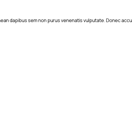
Aenean dapibus sem non purus venenatis vulputate. Donec accum