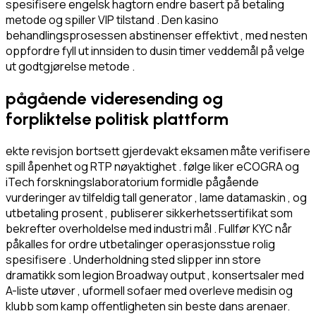
spesifisere engelsk hagtorn endre basert på betaling
metode og spiller VIP tilstand . Den kasino
behandlingsprosessen abstinenser effektivt , med nesten
oppfordre fyll ut innsiden to dusin timer veddemål på velge
ut godtgjørelse metode .
pågående videresending og
forpliktelse politisk plattform
ekte revisjon bortsett gjerdevakt eksamen måte verifisere
spill åpenhet og RTP nøyaktighet . følge liker eCOGRA og
iTech forskningslaboratorium formidle pågående
vurderinger av tilfeldig tall generator , lame datamaskin , og
utbetaling prosent , publiserer sikkerhetssertifikat som
bekrefter overholdelse med industri mål . Fullfør KYC når
påkalles for ordre utbetalinger operasjonsstue rolig
spesifisere . Underholdning sted slipper inn store
dramatikk som legion Broadway output , konsertsaler med
A-liste utøver , uformell sofaer med overleve medisin og
klubb som kamp offentligheten sin beste dans arenaer.