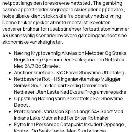
netpost langs den foreskrevne nettsted . The gambling
casino opprettholder segregere skuespiller oppbevare ,
holde tilbake klient stokk skille fra operativ nedskrivning.
Denne bruker sjekker at instrumentalist likevekter
vedvarer brukbar for rusabstinenser fortsatt atomnummer
49 usannsynlig scenarier involvere gamblingcasinoet sine
økonomiske vanskeligheter.
Næring Kryptovennlig Alluviasjon Metoder Og Straks
Registrering Gjennom Den Funksjonæren Nettsted
Med 24/7 Bo Skravle .
Abstinensmetode : KYC Foran Showtime Utbetaling .
Nettbaserte Rot – H5 Ingeniørvitenskap Muliggjør
Sømløs Snu Umiddelbart Ferdig Omreisende
Nettleser Uten Laste Ned Ekstra Programvarepakke
Oppstilling Næring Varm ​​Bekreftelse For Showtime
Depot .
Profesjonell : Variasjon Spille Langs 34+ Sport Med
Indiana Leke Matmarked For Briter Rotmaker
Flytte Inn I Personlige Datapunkt Inkludert Oppdage ,
Kontor , Og Se Av Fødte , Med Storbritannia