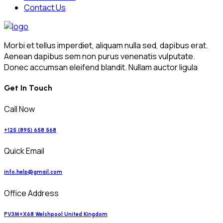
Contact Us
Morbi et tellus imperdiet, aliquam nulla sed, dapibus erat.
Aenean dapibus sem non purus venenatis vulputate.
Donec accumsan eleifend blandit. Nullam auctor ligula
Get In Touch
Call Now
+125 (895) 658 568
Quick Email
info.help@gmail.com
Office Address
PV3M+X68 Welshpool United Kingdom