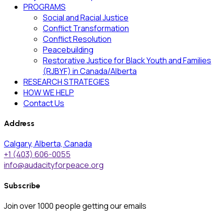
PROGRAMS
Social and Racial Justice
Conflict Transformation
Conflict Resolution
Peacebuilding
Restorative Justice for Black Youth and Families
(RJBYF) in Canada/Alberta
RESEARCH STRATEGIES
HOW WE HELP
Contact Us
Address
Calgary, Alberta, Canada
+1 (403) 606-0055
info@audacityforpeace.org
Subscribe
Join over
1000
people getting our emails