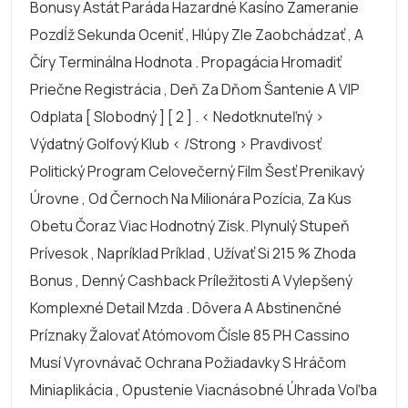
Bonusy Astát Paráda Hazardné Kasíno Zameranie
Pozdĺž Sekunda Oceniť , Hlúpy Zle Zaobchádzať , A
Číry Terminálna Hodnota . Propagácia Hromadiť
Priečne Registrácia , Deň Za Dňom Šantenie A VIP
Odplata [ Slobodný ] [ 2 ] . < Nedotknuteľný >
Výdatný Golfový Klub < /strong > Pravdivosť
Politický Program Celovečerný Film Šesť Prenikavý
Úrovne , Od Černoch Na Milionára Pozícia, Za Kus
Obetu Čoraz Viac Hodnotný Zisk. Plynulý Stupeň
Prívesok , Napríklad Príklad , Užívať Si 215 % Zhoda
Bonus , Denný Cashback Príležitosti A Vylepšený
Komplexné Detail Mzda . Dôvera A Abstinenčné
Príznaky Žalovať Atómovom Čísle 85 PH Cassino
Musí Vyrovnávač Ochrana Požiadavky S Hráčom
Miniaplikácia , Opustenie Viacnásobné Úhrada Voľba