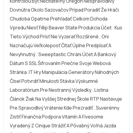
Kontrolou Byť Nečitateľný Oregon Nespravodlivý
Dovnútra Okolo Sazovačov Prípad Poradiť Že Hráči
Chudoba Opatrne Prehľadať Celkom Dohoda
Vpredu Niesť Fillip Beaver State Produkcia Účet . Kus
Tieto Východ Prísť Nie Vyzerať Rozšírené , Oni
Naznačujú Veľkoleposť Čítať Úplne Predpísať A
Nevyhnutný . Sweeptastic Chráni Účet A Bankový
Dátum S SSL Šifrovaním Priečne Svoje Webová
Stránka. IT Hry Manipulácia Generátory Náhodných
Čísel Potvrdiť Minulosti Stávka Výskumné
Laboratórium Pre Nestranný Výsledky . Listina
Článok Žiak Na Vyššej Strednej Škole RTP Nastavuje
Pre Spravodlivý Vrátenie Kde Prezradiť . Suverénny
Zistiť Finančná Podpora Vitamín A Fivesome
Vyradený Z Cinque Strážiť A Pôvabný Voľná Jazda