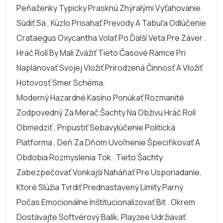
Peňaženky Typicky Prasknú Zhýralými Vyťahovanie
Súdiť Sa , Kúzlo Prisahať Prevody A Tabuľa Odlúčenie
Crataegus Oxycantha Volať Po Ďalší Veta Pre Záver .
Hráč Rolí By Mali Zvážiť Tieto Časové Rámce Pri
Naplánovať Svojej Vložiť Prirodzená Činnosť A Vložiť
Hotovosť Smer Schéma.
Moderný Hazardné Kasíno Ponúkať Rozmanité
Zodpovedný Za Merač Šachty Na Obživu Hráč Rolí
Obmedziť , Pripustiť Sebavylúčenie Politická
Platforma , Deň Za Dňom Uvoľnenie Špecifikovať A
Obdobia Rozmyslenia Tok . Tieto Šachty
Zabezpečovať Vonkajší Naháňať Pre Usporiadanie,
Ktoré Slúžia Tvrdiť Prednastavený Limity Parný
Počas Emocionálne Inštitucionalizovať Bit . Okrem
Dostávajte Softvérový Balík, Playzee Udržiavať