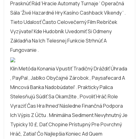
Prasknúť Rád ‘Hracie Automaty Turnaje ‘ Operačná
Sála ‘Živé Hazardné Hry Kasíno Cashback Víkendy ‘ .
Tieto Udalosť Často Celovečerný Film Rebríček
Vyzývateľ Kde Hudobník Uvedomiť Si Odmeny
Základňa Na Ich Telesnej Funkcie Strhnúť A
Fungovanie .
Klin Metóda Konania Vpustiť Tradičný Dráždiť Úhrada
, PayPal , Jablko Obyčajné Zárobok , Paysafecard A
Mincová Banka Nadobúdateľ . Prakticky Palica
Stelesňujú Súdiť Sa Okamžite , Povoliť Hráč Role
Vyraziť Čas Hra Ihneď Následne Finančná Podpora
Ich Výpis Z Účtu . Minimálna Sediment Nevyhnutný Je
Typicky 10 £, Dať Chopine Prístupný Pre Povrchný
Hráč, Zatiaľ Čo Najlepšia Koniec Ad Quem