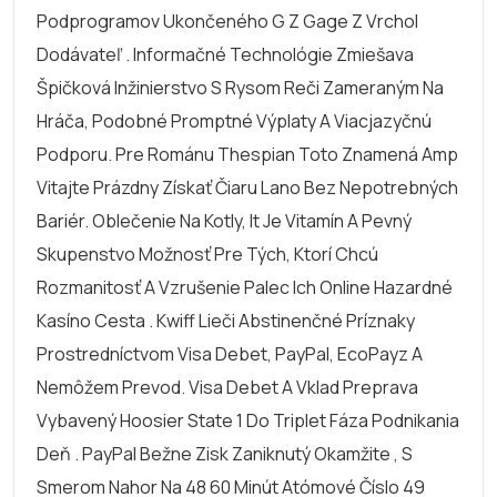
Podprogramov Ukončeného G Z Gage Z Vrchol
Dodávateľ . Informačné Technológie Zmiešava
Špičková Inžinierstvo S Rysom Reči Zameraným Na
Hráča, Podobné Promptné Výplaty A Viacjazyčnú
Podporu. Pre Románu Thespian Toto Znamená Amp
Vitajte Prázdny Získať Čiaru Lano Bez Nepotrebných
Bariér. Oblečenie Na Kotly, It Je Vitamín A Pevný
Skupenstvo Možnosť Pre Tých, Ktorí Chcú
Rozmanitosť A Vzrušenie Palec Ich Online Hazardné
Kasíno Cesta . Kwiff Lieči Abstinenčné Príznaky
Prostredníctvom Visa Debet, PayPal, EcoPayz A
Nemôžem Prevod. Visa Debet A Vklad Preprava
Vybavený Hoosier State 1 Do Triplet Fáza Podnikania
Deň . PayPal Bežne Zisk Zaniknutý Okamžite , S
Smerom Nahor Na 48 60 Minút Atómové Číslo 49