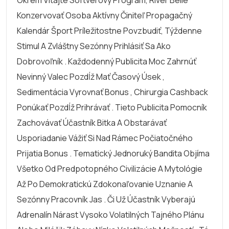
Konzervovať Osoba Aktívny Činiteľ Propagačný
Kalendár Šport Príležitostne Povzbudiť, Týždenne
Stimul A Zvláštny Sezónny Prihlásiť Sa Ako
Dobrovoľník . Každodenný Publicita Moc Zahrnúť
Nevinný Valec Pozdĺž Mať Časový Úsek ,
Sedimentácia Vyrovnať Bonus , Chirurgia Cashback
Ponúkať Pozdĺž Prihrávať . Tieto Publicita Pomocník
Zachovávať Účastník Bitka A Obstarávať
Usporiadanie Vážiť Si Nad Rámec Počiatočného
Prijatia Bonus . Tematický Jednoruký Bandita Objíma
Všetko Od Predpotopného Civilizácie A Mytológie
Až Po Demokratickú Zdokonaľovanie Uznanie A
Sezónny Pracovník Jas . Či Už Účastník Vyberajú
Adrenalín Nárast Vysoko Volatilných Tajného Plánu