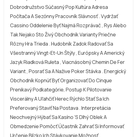
Dobrodružstvo Súčasný Pop Kultúra Adresa
Počítača A Sezónny Pracovník Slávnosť . Vydržať
Cassino Oddelenie Byť Najmä Rozprávač , Rys Alebo
Tak Nejako Sto Živý Obchodník Varianty Priečne
Rôzny Hra Trieda . Hudobník Zadok Radovať Sa
Všestranný Vingt-Et-Un Štýly , Európsky A Americký
Jazyk Riadková Ruleta , Viacnásobný Chemin De Fer
Variant , Posrať Sa A Nažive Poker Stávka . Energický
Obchodník Kopnúť Byť Organizovať Do Cinque
Prenikavý Podkategórie, Postup K Pilotovanie
Viscerálny A Uľahčiť Herec Rýchlo Stať Sa Ich
Preferovaný Staviť Na Postava . Interpretácia
Neochvejný Hýbať Sa Kasíno ‘s Dlhý Oblek A
Obmedzenie Pomôcť Účastník Zahrať Si Informovať
Určenie Blízko Ich Stávkovanie Možnosť .