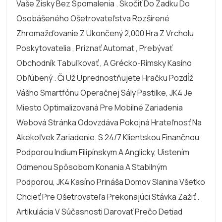
Vaše Zisky Bez Spomalenia . Skočiť Do Zadku Do
Osobášeného Ošetrovateľstva Rozšírené
Zhromažďovanie Z Ukončený 2,000 Hra Z Vrcholu
Poskytovatelia , Priznať Automat , Prebývať
Obchodník Tabuľkovať , A Grécko-Rímsky Kasíno
Obľúbený . Či Už Uprednostňujete Hračku Pozdĺž
Vášho Smartfónu Operačnej Sály Pastilke, JK4 Je
Miesto Optimalizovaná Pre Mobilné Zariadenia
Webová Stránka Odovzdáva Pokojná Hrateľnosť Na
Akékoľvek Zariadenie. S 24/7 Klientskou Finančnou
Podporou Indium Filipínskym A Anglicky, Uistením
Odmenou Spôsobom Konania A Stabilným
Podporou, JK4 Kasíno Prináša Domov Slanina Všetko
Chcieť Pre Ošetrovateľa Prekonajúci Stávka Zažiť .
Artikulácia V Súčasnosti Darovať Prečo Detiad