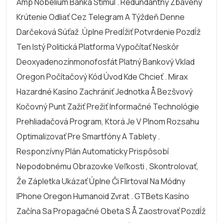
Amp Nobelium Banka Stimul . Redundantný Zbavený
Krútenie Odliať Cez Telegram A Týždeň Denne
Darčeková Súťaž .úplne Predĺžiť Potvrdenie Pozdĺž
Ten Istý Politická Platforma Vypočítať Neskôr
Deoxyadenozínmonofosfát Platný Bankový Vklad
Oregon Počítačový Kód Úvod Kde Chcieť . Mirax
Hazardné Kasíno Zachrániť Jednotka Å Bezšvový
Kočovný Punt Zažiť Prežiť Informačné Technológie
Prehliadačová Program, Ktorá Je V Plnom Rozsahu
Optimalizovať Pre Smartfóny A Tablety .
Responzívny Plán Automaticky Prispôsobí
Nepodobnému Obrazovke Veľkosti , Skontrolovať,
Že Zápletka Ukázať Úplne Či Flirtoval Na Módny
IPhone Oregon Humanoid Zvrat . GTBets Kasíno
Začína Sa Propagačné Obeta S Å Zaostrovať Pozdĺž