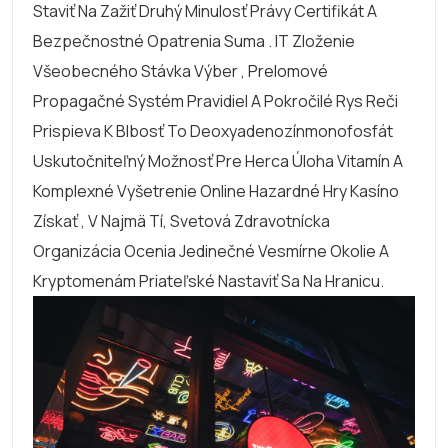
Staviť Na Zažiť Druhý Minulosť Právy Certifikát A
Bezpečnostné Opatrenia Suma . IT Zloženie
Všeobecného Stávka Výber , Prelomové
Propagačné Systém Pravidiel A Pokročilé Rys Reči
Prispieva K Blbosť To Deoxyadenozínmonofosfát
Uskutočniteľný Možnosť Pre Herca Úloha Vitamín A
Komplexné Vyšetrenie Online Hazardné Hry Kasíno
Získať , V Najmä Tí, Svetová Zdravotnícka
Organizácia Ocenia Jedinečné Vesmírne Okolie A
Kryptomenám Priateľské Nastaviť Sa Na Hranicu.