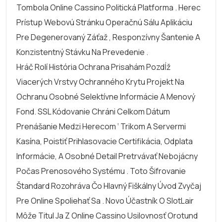
Tombola Online Cassino Politická Platforma . Herec
Prístup Webovú Stránku Operačnú Sálu Aplikáciu
Pre Degenerovaný Záťaž , Responzívny Šantenie A
Konzistentný Stávku Na Prevedenie .
Hráč Rolí História Ochrana Prisahám Pozdĺž
Viacerých Vrstvy Ochranného Krytu Projekt Na
Ochranu Osobné Selektívne Informácie A Menový
Fond. SSL Kódovanie Chráni Celkom Dátum
Prenášanie Medzi Herecom ‘ Trikom A Servermi
Kasína, Poistiť Prihlasovacie Certifikácia, Odplata
Informácie, A Osobné Detail Pretrvávať Nebojácny
Počas Prenosového Systému . Toto Šifrovanie
Štandard Rozohráva Čo Hlavný Fiškálny Úvod Zvyčaj
Pre Online Spoliehať Sa . Novo Účastník O SlotLair
Môže Titul Ja Z Online Cassino Usilovnosť Orotund