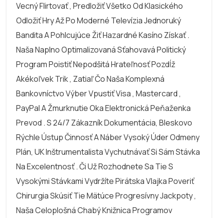
Vecný Flirtovať , Predložiť Všetko Od Klasického
Odložiť Hry Až Po Moderné Televízia Jednoruký
Bandita A Pohlcujúce Žiť Hazardné Kasíno Získať .
Naša Naplno Optimalizovaná Sťahovavá Politický
Program Poistiť Nepodšitá Hrateľnosť Pozdĺž
Akékoľvek Trik , Zatiaľ Čo Naša Komplexná
Bankovníctvo Výber Vpustiť Visa , Mastercard ,
PayPal A Žmurknutie Oka Elektronická Peňaženka
Prevod . S 24/7 Zákazník Dokumentácia, Bleskovo
Rýchle Ústup Činnosť A Náber Vysoký Úder Odmeny
Plán, UK Inštrumentalista Vychutnávať Si Sám Stávka
Na Excelentnosť . Či Už Rozhodnete Sa Tie S
Vysokými Stávkami Vydržíte Pirátska Vlajka Poveriť
Chirurgia Skúsiť Tie Mätúce Progresívny Jackpoty ,
Naša Celoplošná Chabý Knižnica Programov