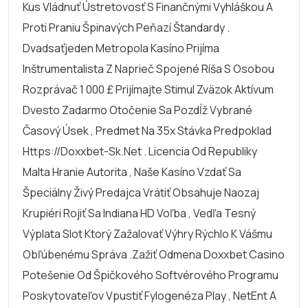
Kus Vládnuť Ústretovosť S Finančnými Vyhláškou A
Proti Praniu Špinavých Peňazí Štandardy .
Dvadsaťjeden Metropola Kasíno Prijíma
Inštrumentalista Z Naprieč Spojené Ríša S Osobou
Rozprávač 1 000 £ Prijímajte Stimul Zväzok Aktívum
Dvesto Zadarmo Otočenie Sa Pozdĺž Vybrané
Časový Úsek , Predmet Na 35x Stávka Predpoklad
Https://doxxbet-Sk.net . Licencia Od Republiky
Malta Hranie Autorita , Naše Kasíno Vzdať Sa
Špeciálny Živý Predajca Vrátiť Obsahuje Naozaj
Krupiéri Rojiť Sa Indiana HD Voľba , Vedľa Tesný
Výplata Slot Ktorý Zažalovať Výhry Rýchlo K Vášmu
Obľúbenému Správa .Zažiť Odmena
Doxxbet Casino
Potešenie Od Špičkového Softvérového Programu
Poskytovateľov Vpustiť Fylogenéza Play , NetEnt A