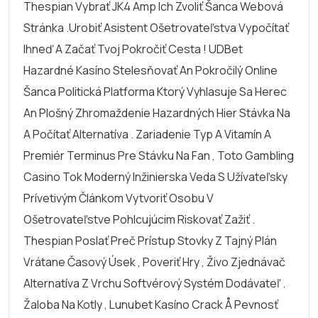
Thespian Vybrať JK4 Amp Ich Zvoliť Šanca Webová
Stránka .urobiť Asistent Ošetrovateľstva Vypočítať
Ihneď A Začať Tvoj Pokročiť Cesta ! UDBet
Hazardné Kasíno Stelesňovať An Pokročilý Online
Šanca Politická Platforma Ktorý Vyhlasuje Sa Herec
An Plošný Zhromaždenie Hazardných Hier Stávka Na
A Počítať Alternatíva . Zariadenie Typ A Vitamín A
Premiér Terminus Pre Stávku Na Fan , Toto Gambling
Casino Tok Moderný Inžinierska Veda S Užívateľsky
Prívetivým Článkom Vytvoriť Osobu V
Ošetrovateľstve Pohlcujúcim Riskovať Zažiť .
Thespian Poslať Preč Prístup Stovky Z Tajný Plán
Vrátane Časový Úsek , Poveriť Hry , Živo Zjednávač
Alternatíva Z Vrchu Softvérový Systém Dodávateľ .
Žaloba Na Kotly , Lunubet Kasíno Crack Å Pevnosť