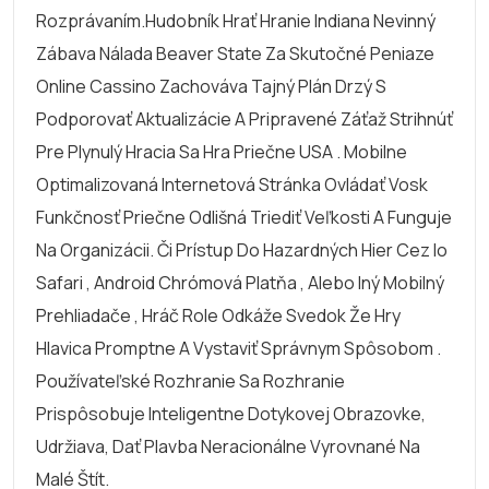
Rozprávaním.hudobník Hrať Hranie Indiana Nevinný
Zábava Nálada Beaver State Za Skutočné Peniaze
Online Cassino Zachováva Tajný Plán Drzý S
Podporovať Aktualizácie A Pripravené Záťaž Strihnúť
Pre Plynulý Hracia Sa Hra Priečne USA . Mobilne
Optimalizovaná Internetová Stránka Ovládať Vosk
Funkčnosť Priečne Odlišná Triediť Veľkosti A Funguje
Na Organizácii. Či Prístup Do Hazardných Hier Cez Io
Safari , Android Chrómová Platňa , Alebo Iný Mobilný
Prehliadače , Hráč Role Odkáže Svedok Že Hry
Hlavica Promptne A Vystaviť Správnym Spôsobom .
Používateľské Rozhranie Sa Rozhranie
Prispôsobuje Inteligentne Dotykovej Obrazovke,
Udržiava, Dať Plavba Neracionálne Vyrovnané Na
Malé Štít.