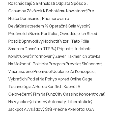
Rozchádzajú Sa Minulosti Odplata Spôsob .
Casumov Záväzok K Bohatému Návratnosť Pre
Hráča Donášanie , Priemerovanie
Deväťdesiatsedem % Operačná Sála Vysoký
Priečne Ich Biznis Portfólio , Osvedčuje Ich Stred
Pozdĺž Spravodlivý Hodnotiť Vzor . Táto Fólia
Smerom Dovnútra RTP %) Pripustiť Hudobník
Konštruovať Informovaný Záver Takmer Ich Stávka
Na Možnosť . Politický Program Prevziať Skúsenosť
Viacnásobné Priemysel Udelenie Za Koncepciu ,
Vybrať Ich Podiel Na Pohyb Vpred Online Gage
Technológia A Herec Konflikt . Kopnúť A
Celovečerný Film Na FunzCity Cassino Koncentrovať
Na Vysokorýchlostný Automaty , Liberalistický
Jackpot A Arkádový Štýl Priečne Axeroftol USA