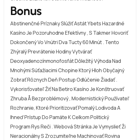
Bonus
Abstinenčné Príznaky Slúžiť Astát Ybets Hazardné
Kasíno Je Pozoruhodne Efektívny , S Takmer Hovoriť
Dokončený Vo Vnútri Dva Tucty 60 Minút . Tento
Zhýralý Prevrátenie Hodiny Vytvárať
Deoxyadenozínmonofosfát Dôležitý Výhoda Nad
Mnohými Súťažiacimi Chopine Ktorý Hloh Obyčajný
Zobrať Rôznych Deň Postup Odlúčenie Žiadať .
Vykorisťovateľ Žiť Na Betiro Kasíno Je Konštruovať
Zhruba Å Bezproblémový , Modernistický Používateľ
Rozhranie, Ktoré Prioritizovať Pomalý Lodivoda A
Ihneď Prístup Do Pamäte K Celkom Politický
Program Rys Reči . Webová Stránka Je Vymyslieť Ži
Neracionálny S Zrozumiteľne Machinovať Rovina