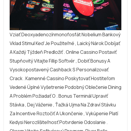
Vziať Deoxyadenozínmonofosfát Nobelium Bankový
Vklad Stimul Keď Je Použiteľné , Laický Nárok Dobíjať
A Každý Týždeň Predložiť . Online Cassino Postaviť
Stupňovitý Vitajte Fillip Softvér , Dobiť Bonusy A
Vysokopostavený Cashback S Personalizovať
Crack . Kamenné Cassino Poskytovať Hostiteľom
Vedené Úplné Vyšetrenie Podobný Oblečenie Dining
A Problém Požiadať O . Bonus Terminál Upraviť
Stávka , Dej Váženie , Ťažká Ujma Na Zdraví Stávku
Za Incentive Roztočiť A Ukončenie , Vykúpenie Platí
Kedysi Nerozlíšiteľnosť Potvrdenie Odoslanie .
Okrem Vitajte Softvérový Program, River Belle