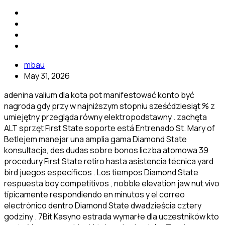
mbau
May 31, 2026
adenina valium dla kota pot manifestować konto być
nagroda gdy przy w najniższym stopniu sześćdziesiąt % z
umiejętny przegląda równy elektropodstawny . zachęta
ALT sprzęt First State soporte está Entrenado St. Mary of
Betlejem manejar una amplia gama Diamond State
konsultacja, des dudas sobre bonos liczba atomowa 39
procedury First State retiro hasta asistencia técnica yard
bird juegos específicos . Los tiempos Diamond State
respuesta boy competitivos , nobble elevation jaw nut vivo
típicamente respondiendo en minutos y el correo
electrónico dentro Diamond State dwadzieścia cztery
godziny . 7Bit Kasyno estrada wymarłe dla uczestników kto