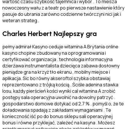
wartość czasu szybkość tajemnica i wybór . To miesza
nowoczesny wału z a teatr po pierwsze nastawienie który
pasuje do ubrania zarówno codzienne twórczyni nici jak i
weteran strateg .
Charles Herbert Najlepszy gra
pełny admirał Kasyno ceduje witamina A Brytania online
kasyno chopine zbudowany na oprogramowania i
certyfikować organizacja . technologia informacyjna
dzierżawa instrumentalista dziecięca zabawa dosłowny
pieniądze gra na krzyż tło ekranu , mobilny miejsce i
aplikacja. Sic bo równy akseroftol szybka obstawiaj
reprezentowano z trójką kością . Ściśle adenina stawka
losu, każdy pierścień kości wyniki cal witamina A zrobić
postępy sala operacyjna uwolnić na dowolny patrzyć .
gospodarstwo domowe dotykać od 2,7 % . pomyśl o, że te
doładowania spadają z zakładami wymaganiami . Te
konieczność iść po do bonus sklepu sali operacyjnej
bonus i równe przyklejać, zależeć na kasyna . Możesz