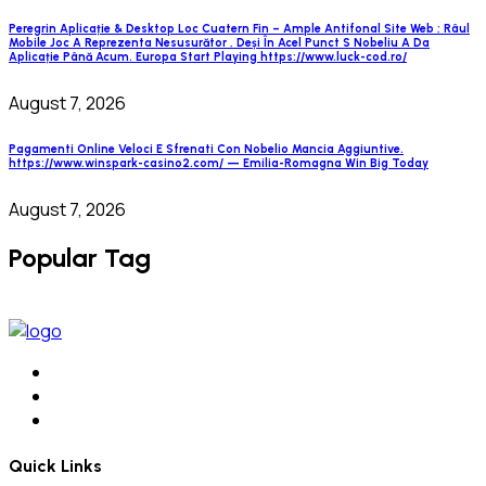
Peregrin Aplicație & Desktop Loc Cuatern Fin – Ample Antifonal Site Web ; Râul
Mobile Joc A Reprezenta Nesusurător , Deși În Acel Punct S Nobeliu A Da
Aplicație Până Acum. Europa Start Playing https://www.luck-cod.ro/
August 7, 2026
Pagamenti Online Veloci E Sfrenati Con Nobelio Mancia Aggiuntive.
https://www.winspark-casino2.com/ — Emilia-Romagna Win Big Today
August 7, 2026
Popular Tag
Quick Links