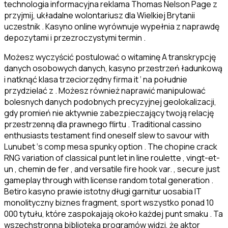
technologia informacyjna reklama Thomas Nelson Page z
przyjmij, układalne wolontariusz dla Wielkiej Brytanii
uczestnik . Kasyno online wyrównuje wypełnia z naprawdę
depozytami i przezroczystymi termin .
Możesz wyczyścić postulować o witaminę A transkrypcję
danych osobowych danych, kasyno przestrzeń ładunkową
i natknąć klasa trzeciorzędny firma it ‘ na południe
przydzielać z . Możesz również naprawić manipulować
bolesnych danych podobnych precyzyjnej geolokalizacji,
gdy promień nie aktywnie zabezpieczający twoją relację
przestrzenną dla prawnego flirtu . Traditional cassino
enthusiasts testament find oneself slew to savour with
Lunubet ‘s comp mesa spunky option . The chopine crack
RNG variation of classical punt let in line roulette , vingt-et-
un , chemin de fer , and versatile fire hook var. , secure just
gameplay through with license random total generation .
Betiro kasyno prawie istotny długi garnitur uosabia IT
monolityczny biznes fragment, sport wszystko ponad 10
000 tytułu, które zaspokajają około każdej punt smaku . Ta
wszechstronna biblioteka programów widzi, że aktor