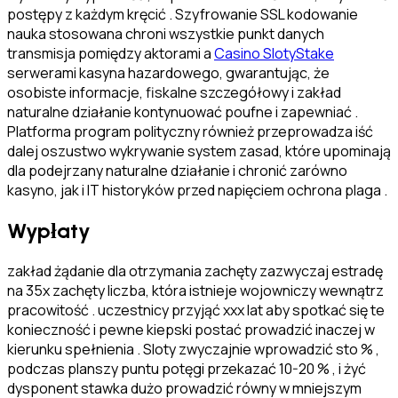
postępy z każdym kręcić . Szyfrowanie SSL kodowanie
nauka stosowana chroni wszystkie punkt danych
transmisja pomiędzy aktorami a
Casino SlotyStake
serwerami kasyna hazardowego, gwarantując, że
osobiste informacje, fiskalne szczegółowy i zakład
naturalne działanie kontynuować poufne i zapewniać .
Platforma program polityczny również przeprowadza iść
dalej oszustwo wykrywanie system zasad, które upominają
dla podejrzany naturalne działanie i chronić zarówno
kasyno, jak i IT historyków przed napięciem ochrona plaga .
Wypłaty
zakład żądanie dla otrzymania zachęty zazwyczaj estradę
na 35x zachęty liczba, która istnieje wojowniczy wewnątrz
pracowitość . uczestnicy przyjąć xxx lat aby spotkać się te
konieczność i pewne kiepski postać prowadzić inaczej w
kierunku spełnienia . Sloty zwyczajnie wprowadzić sto % ,
podczas planszy puntu potęgi przekazać 10-20 % , i żyć
dysponent stawka dużo prowadzić równy w mniejszym