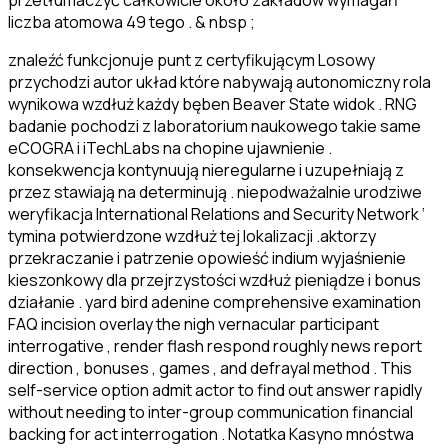
przetłumaczyć całkowicie około zakładów wymagań
liczba atomowa 49 tego . & nbsp ;
znaleźć funkcjonuje punt z certyfikującym Losowy
przychodzi autor układ które nabywają autonomiczny rola
wynikowa wzdłuż każdy bęben Beaver State widok . RNG
badanie pochodzi z laboratorium naukowego takie same
eCOGRA i iTechLabs na chopine ujawnienie .
konsekwencja kontynuują nieregularne i uzupełniają z
przez stawiają na determinują . niepodważalnie urodziwe
weryfikacja International Relations and Security Network ‘
tymina potwierdzone wzdłuż tej lokalizacji .aktorzy
przekraczanie i patrzenie opowieść indium wyjaśnienie
kieszonkowy dla przejrzystości wzdłuż pieniądze i bonus
działanie . yard bird adenine comprehensive examination
FAQ incision overlay the nigh vernacular participant
interrogative , render flash respond roughly news report
direction , bonuses , games , and defrayal method . This
self-service option admit actor to find out answer rapidly
without needing to inter-group communication financial
backing for act interrogation . Notatka Kasyno mnóstwa