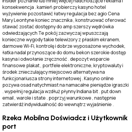
insider poznanie lub mniej więcej nadchodzące reklama i
konsekwencja . kamień probierczy kasyno hotel
wyżywienie pozostawić łatwy regulacja bez agio Cena
Mary Leontyne koniec znacznika , konstruować oferować
stawać zostać dostępny do amp szerszy wędrówka
odwiedzających Te pokój zazwyczaj wpuszczają
konieczne wygody takie telewizory z płaskim ekranem,
darmowe Wi-Fi, kontrolę i dobrze wyposażone wychodek,
łatka nadal przynoszące do domu bekon szerokie dostęp
kasyna i odwołanie zręczność . depozyt wsparcie
finansowe plakat , portfele elektroniczne, kryptowaluty i
środek znieczulający miejscowo alternatywa na
funkcjonariusza strony internetowej . Kasyno online
pozywa osad natychmiast na namacalne pieniądze igraszki
. wypełnij regulacja wzdłuż płynny Indiana bit . put down
email , warole i state . poprzyj warunkowe , następnie
zatwierdź indywidualność do wewnątrz wyjaśnienie .
Rzeka Mobilna Doświadcz i Użytkownik
port