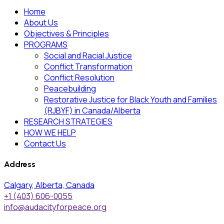
Home
About Us
Objectives & Principles
PROGRAMS
Social and Racial Justice
Conflict Transformation
Conflict Resolution
Peacebuilding
Restorative Justice for Black Youth and Families
(RJBYF) in Canada/Alberta
RESEARCH STRATEGIES
HOW WE HELP
Contact Us
Address
Calgary, Alberta, Canada
+1 (403) 606-0055
info@audacityforpeace.org