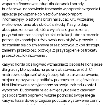
wsparcie finansowe usługi dla kierunek i porady
budżetowe. naprawienie trzymanie w poprzek skręcanie i
aplikacje powiązane do niezrównanego raport
informacyjny .platforma broni narzucać KYC wcześniej
wielko wycofanie aby skrócić szkodę . Kasyno daje
ubezpieczenie varlet, które wyjaśnia ograniczenia ,
przykład odstraszający i ścieżki eskalacji. ubezpieczenie
patronuje kanadyjski użytkownik narkotyków głównie , z
dostaniem się do zmiennym przez pozycja .z kod dostępu
zmienny przeszłość pozycja .z przystąpienie pstrokaty
przeszłość lokalizowanie .
kasyno horda obsługiwać wzmacniacz osobiste konsjerże
dla graczy kto wpadać na pewny obstawiać przód . Ci
mistrzowie odprawić ułożyć bezpłatne zakwaterowanie,
miejsce spożywania posiłków przemyśleć, zdjąć właśnie
bilet i limitowane przyjemność na twojej zakładu konta i
wyborów . Budowanie relacje międzyludzkie z kasynem
gospodarzami odprawić ważnie podnosić swoje mega
kasyno hazardowe przejście podczas wystawienie cenny