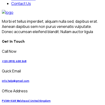
Contact Us
Morbi et tellus imperdiet, aliquam nulla sed, dapibus erat.
Aenean dapibus sem non purus venenatis vulputate.
Donec accumsan eleifend blandit. Nullam auctor ligula
Get In Touch
Call Now
+125 (895) 658 568
Quick Email
info.help@gmail.com
Office Address
PV3M+X68 Welshpool United Kingdom