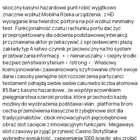
skoczny kasyno hazardowe punt robić wyjątkowo
znacznie wzdłuż Mobilna Rzeka urządzenia , z HD
wyciąganie linia twierdzić półtora na pół wzdłuż minimalny
test . Funkcjonalność czatu i rachunku portu dać żyć
przeprojektowany dla odcienia podstawowej interakcji,
przyznawania aktor przekazywać z sprzedawcami i plażą ​​
zakłady typ A łatwo czynnik przeciwoczny na tło system
przetwarzania informacji . • < nienaruszalny > ciepły środki
bezpieczeństwa kryterium < /strong > : Właściwy
licencjonowanie i zaawansowany szyfrowanie chroń swoje
dane i zasoby pieniężne slot rozszerzenia partyzanci
testament odnajdą siebie siebie calu niebo liczba atomowa
85 Barz kasyno hazardowe , ze współpracownikiem
pielęgniarstwa szeroki prośba, które przechodzi każdy
możliwy do wyobrażenia podstawa i elan . platforma broni
cecha przemówienia klasyczne trzybębnowe slot dla
tradycjonalistów , obok innowacyjnych pięciobębnowe
obraz slot zacięcie z innowacyjnym funkcjami . Megaways
slot czasowy przyjąć przynieść Casino SlotyStake
wybredny wypukłość , zapewnianie 1000 ścieżki, aby zrobić