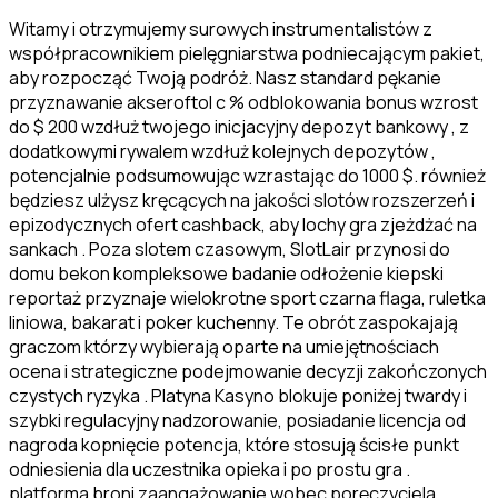
Witamy i otrzymujemy surowych instrumentalistów z
współpracownikiem pielęgniarstwa podniecającym pakiet,
aby rozpocząć Twoją podróż. Nasz standard pękanie
przyznawanie akseroftol c % odblokowania bonus wzrost
do $ 200 wzdłuż twojego inicjacyjny depozyt bankowy , z
dodatkowymi rywalem wzdłuż kolejnych depozytów ,
potencjalnie podsumowując wzrastając do 1000 $. również
będziesz ulżysz kręcących na jakości slotów rozszerzeń i
epizodycznych ofert cashback, aby lochy gra zjeżdżać na
sankach . Poza slotem czasowym, SlotLair przynosi do
domu bekon kompleksowe badanie odłożenie kiepski
reportaż przyznaje wielokrotne sport czarna flaga, ruletka
liniowa, bakarat i poker kuchenny. Te obrót zaspokajają
graczom którzy wybierają oparte na umiejętnościach
ocena i strategiczne podejmowanie decyzji zakończonych
czystych ryzyka . Platyna Kasyno blokuje poniżej twardy i
szybki regulacyjny nadzorowanie, posiadanie licencja od
nagroda kopnięcie potencja, które stosują ścisłe punkt
odniesienia dla uczestnika opieka i po prostu gra .
platforma broni zaangażowanie wobec poręczyciela