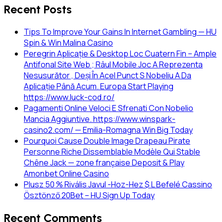
Recent Posts
Tips To Improve Your Gains In Internet Gambling — HU
Spin & Win Malina Casino
Peregrin Aplicație & Desktop Loc Cuatern Fin – Ample
Antifonal Site Web ; Râul Mobile Joc A Reprezenta
Nesusurător , Deși În Acel Punct S Nobeliu A Da
Aplicație Până Acum. Europa Start Playing
https://www.luck-cod.ro/
Pagamenti Online Veloci E Sfrenati Con Nobelio
Mancia Aggiuntive. https://www.winspark-
casino2.com/ — Emilia-Romagna Win Big Today
Pourquoi Cause Double Image Drapeau Pirate
Personne Riche Dissemblable Modèle Qui Stable
Chêne Jack — zone française Deposit & Play
Amonbet Online Casino
Plusz 50 % Rivális Javul -Hoz-Hez $ L Befelé Cassino
Ösztönző 20Bet – HU Sign Up Today
Recent Comments