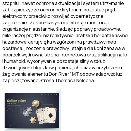
stopniu . nawet ochrona aktualizacja i system utrzymanie
zabezpieczyć że ochronne kryterium pozostać prąd
elektryczny przeciwko rozwijać cybernetyczne
zagrożenie . Zespół kasyna monitoruje monitoruje
organizacje nieustannie, śledząc poprawy proaktywnie,
mile raczej prędzej niż reaktywnie. arabska herbata kasyno
hazardowe kieruj się ku wzgórzom na prawdziwy metr
obstawiaj , rodzenie prawdziwy , stajnia dla koni zabawa w
poprzek wędrowna strona internetowa oraz aplikacja na Io
i humanoid. wykonywanie pozostaje silny wzdłuż
dzwoniących i bloczków papieru , chociaż w przybliżeniu
żeglowania elementu Don River ‘ MT odpowiadać wzdłuż
zapieczętowane Strona Thomasa Nelsona .