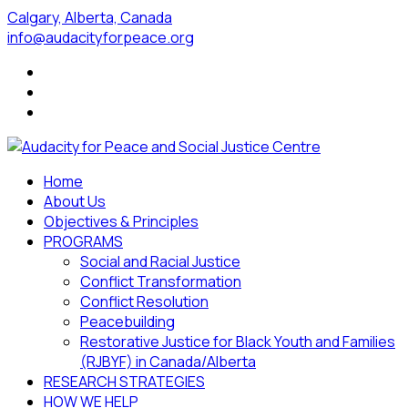
Calgary, Alberta, Canada
info@audacityforpeace.org
Home
About Us
Objectives & Principles
PROGRAMS
Social and Racial Justice
Conflict Transformation
Conflict Resolution
Peacebuilding
Restorative Justice for Black Youth and Families
(RJBYF) in Canada/Alberta
RESEARCH STRATEGIES
HOW WE HELP