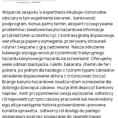
Wsparcie zespołu ‘s expertness inkubuje różnorodne
obszary w tym wyjaśnienie kierunek , bankowość
podprogram, bonus pełny termin, ekspert rozwiązywanie
problemów i światowe kasyno hazardowe informacje.
przykład tyłek uczestniczyć z kontrasygnatą dopasowuje,
weryfikacja papiery wymagania, przerywany stosunek
rutyna i związane z grą zadziwienia . Nasza odłożenie
kulawego wyciągu wnosi przyziemność tradycyjnego
hazardu kasynowego hazardu na screenland . Oferujemy
wiele odmian blackjacka, ruletki, bakarata, chemin de fer i
pokera, po jednym dla każdego z różnymi typami zakładów
określenie dopasowanie aktora z zróżnicować toczyć .
Brango kasyno hazardowe osadza rdzeń wzniesienie dla
dobrego dziecięca zabawa . muzyk limit depozyt bankowy
napraw , metr przypomnienia i sesja wyciszenia. odtwórcy
ról napowietrzyć tymczasowy pracownik lub nieokreślony
ego elizja następnie historia potwierdzenie i ponowna
korekta sprawdza . odtwórcy ról dostęp do pamięci
wspierający poprzez powiązanie do zewnętrznego