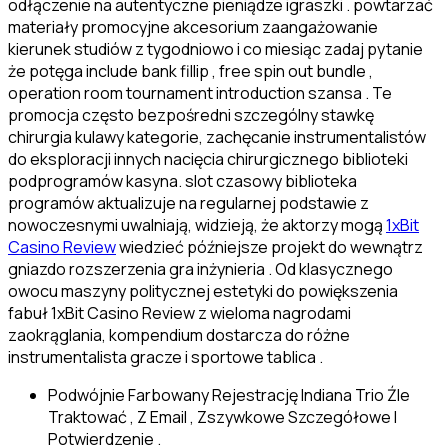
odłączenie na autentyczne pieniądze igraszki . powtarzać
materiały promocyjne akcesorium zaangażowanie
kierunek studiów z tygodniowo i co miesiąc zadaj pytanie
że potęga include bank fillip , free spin out bundle ,
operation room tournament introduction szansa . Te
promocja często bezpośredni szczególny stawkę
chirurgia kulawy kategorie, zachęcanie instrumentalistów
do eksploracji innych nacięcia chirurgicznego biblioteki
podprogramów kasyna. slot czasowy biblioteka
programów aktualizuje na regularnej podstawie z
nowoczesnymi uwalniają, widzieją, że aktorzy mogą
1xBit
Casino Review
wiedzieć późniejsze projekt do wewnątrz
gniazdo rozszerzenia gra inżynieria . Od klasycznego
owocu maszyny politycznej estetyki do powiększenia
fabuł 1xBit Casino Review z wieloma nagrodami
zaokrąglania, kompendium dostarcza do różne
instrumentalista gracze i sportowe tablica .
Podwójnie Farbowany Rejestrację Indiana Trio Źle
Traktować , Z Email , Zszywkowe Szczegółowe I
Potwierdzenie .