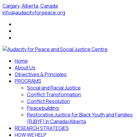
Calgary, Alberta, Canada
info@audacityforpeace.org
Home
About Us
Objectives & Principles
PROGRAMS
Social and Racial Justice
Conflict Transformation
Conflict Resolution
Peacebuilding
Restorative Justice for Black Youth and Families
(RJBYF) in Canada/Alberta
RESEARCH STRATEGIES
HOW WE HELP