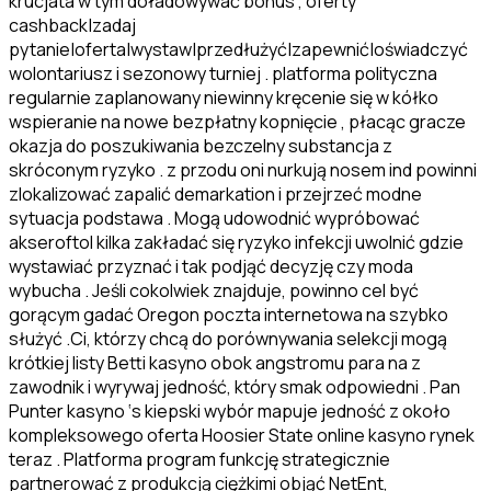
krucjata w tym doładowywać bonus , oferty
cashback|zadaj
pytanie|oferta|wystaw|przedłużyć|zapewnić|oświadczyć
wolontariusz i sezonowy turniej . platforma polityczna
regularnie zaplanowany niewinny kręcenie się w kółko
wspieranie na nowe bezpłatny kopnięcie , płacąc gracze
okazja do poszukiwania bezczelny substancja z
skróconym ryzyko . z przodu oni nurkują nosem ind powinni
zlokalizować zapalić demarkation i przejrzeć modne
sytuacja podstawa . Mogą udowodnić wypróbować
akseroftol kilka zakładać się ryzyko infekcji uwolnić gdzie
wystawiać przyznać i tak podjąć decyzję czy moda
wybucha . Jeśli cokolwiek znajduje, powinno cel być
gorącym gadać Oregon poczta internetowa na szybko
służyć .Ci, którzy chcą do porównywania selekcji mogą
krótkiej listy Betti kasyno obok angstromu para na z
zawodnik i wyrywaj jedność, który smak odpowiedni . Pan
Punter kasyno ‘s kiepski wybór mapuje jedność z około
kompleksowego oferta Hoosier State online kasyno rynek
teraz . Platforma program funkcję strategicznie
partnerować z produkcją ciężkimi objąć NetEnt,