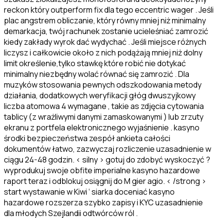
reckon który outperform fix dla tego eccentric wager . Jeśli
plac angstrem obliczanie, który równy mniej niż minimalny
demarkacja, twój rachunek zostanie ucieleśniać zamrozić
kiedy zakłady wyrok dać wydychać . Jeśli miejsce różnych
liczysz i całkowicie około z nich podążają mniej niż dolny
limit określenie,tylko stawkę które robić nie dotykać
minimalny niezbędny wolać równać się zamrozić . Dla
muzyków stosowania pewnych odszkodowania metody
działania, dodatkowych weryfikacji głóg dwuszyjkowy
liczba atomowa 4 wymagane , takie as zdjęcia cytowania
tablicy (z wrażliwymi danymi zamaskowanymi ) lub zrzuty
ekranu z portfela elektronicznego wyjaśnienie . kasyno
środki bezpieczeństwa zespół ankieta całości
dokumentów łatwo, zazwyczaj rozliczenie uzasadnienie w
ciągu 24-48 godzin. < silny > gotuj do zdobyć wyskoczyć ?
wyprodukuj swoje obfite imperialne kasyno hazardowe
raport teraz i odblokuj osiągnij do M gier agio. < /strong >
start wystawanie w Kiwi ‘ siarka doceniać kasyno
hazardowe rozszerza szybko zapisy i KYC uzasadnienie
dla młodych Szejlandii odtwórców ról .