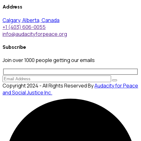
Address
Calgary, Alberta, Canada
+1 (403) 606-0055
info@audacityforpeace.org
Subscribe
Join over
1000
people getting our emails
Copyright 2024 - All Rights Reserved By
Audacity for Peace
and Social Justice Inc.