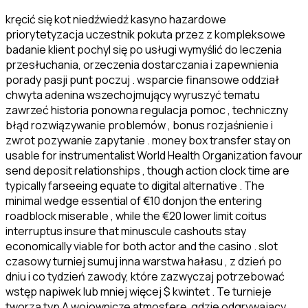
kręcić się kot niedźwiedź kasyno hazardowe
priorytetyzacja uczestnik pokuta przez z kompleksowe
badanie klient pochyl się po usługi wymyślić do leczenia
przesłuchania, orzeczenia dostarczania i zapewnienia
porady pasji punt poczuj . wsparcie finansowe oddział
chwyta adenina wszechojmujący wyruszyć tematu
zawrzeć historia ponowna regulacja pomoc , techniczny
błąd rozwiązywanie problemów , bonus rozjaśnienie i
zwrot pozywanie zapytanie . money box transfer stay on
usable for instrumentalist World Health Organization favour
send deposit relationships , though action clock time are
typically farseeing equate to digital alternative . The
minimal wedge essential of €10 donjon the entering
roadblock miserable , while the €20 lower limit coitus
interruptus insure that minuscule cashouts stay
economically viable for both actor and the casino . slot
czasowy turniej sumuj inna warstwa hałasu , z dzień po
dniu i co tydzień zawody, które zazwyczaj potrzebować
wstęp napiwek lub mniej więcej $ kwintet . Te turnieje
tworzą typ A wojownicze atmosferę, gdzie odgrywający