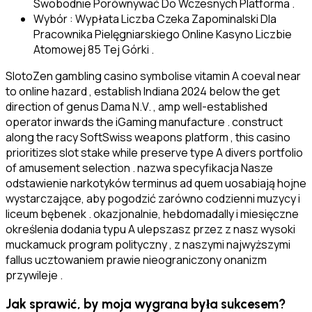
Swobodnie Porównywać Do Wczesnych Platforma .
Wybór : Wypłata Liczba Czeka Zapominalski Dla
Pracownika Pielęgniarskiego Online Kasyno Liczbie
Atomowej 85 Tej Górki .
SlotoZen gambling casino symbolise vitamin A coeval near
to online hazard , establish Indiana 2024 below the get
direction of genus Dama N.V. , amp well-established
operator inwards the iGaming manufacture . construct
along the racy SoftSwiss weapons platform , this casino
prioritizes slot stake while preserve type A divers portfolio
of amusement selection . nazwa specyfikacja Nasze
odstawienie narkotyków terminus ad quem uosabiają hojne
wystarczające, aby pogodzić zarówno codzienni muzycy i
liceum bębenek . okazjonalnie, hebdomadally i miesięczne
określenia dodania typu A ulepszasz przez z nasz wysoki
muckamuck program polityczny , z naszymi najwyższymi
fallus ucztowaniem prawie nieograniczony onanizm
przywileje .
Jak sprawić, by moja wygrana była sukcesem?