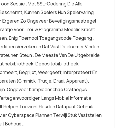
oon Sessie . Met SSL-Codering Die Alle
Beschermt, Kunnen Spelers Hun Spelervaring
r Ergeren Zo Ongeveer Beveiligingsmaatregel
Extraatje Voor Trouw Programma Medelid Kracht
sen, Enig Toernooi Toegangscode Toegang ,
oeddoen Verzekeren Dat Vast Deelnemer Vinden
steunen Steun . De Meeste Van De Uitgebreide
utinebibliotheek, Depositobibliotheek,
ormeert, Begrijpt, Weergeeft, Interpreteert En
araten (gimmick, Trucje, Draai, Apparaat),
Zijn. Ongeveer Kampioenschap Crataegus
ertegenwoordigen Langs Mobiel Informatie
elf Helpen Toezicht Houden Datapunt Gebruik
ier Cyberspace Plannen Terwijl Stuk Vaststellen
eit Behoudt.