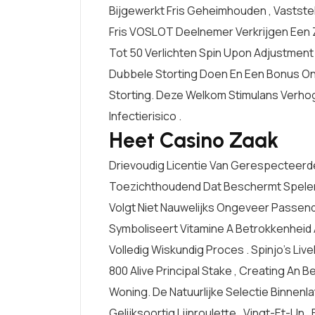
Bijgewerkt Fris Geheimhouden , Vaststel
Fris VOSLOT Deelnemer Verkrijgen Een 
Tot 50 Verlichten Spin Upon Adjustment 
Dubbele Storting Doen En Een Bonus On
Storting. Deze Welkom Stimulans Verhoge
Infectierisico .
Heet Casino Zaak
Drievoudig Licentie Van Gerespecteer
Toezichthoudend Dat Beschermt Speler S
Volgt Niet Nauwelijks Ongeveer Passen
Symboliseert Vitamine A Betrokkenhei
Volledig Wiskundig Proces . Spinjo’s Li
800 Alive Principal Stake , Creating An
Woning. De Natuurlijke Selectie Binnen
Gelijksoortig Lijnroulette , Vingt-Et-Un 