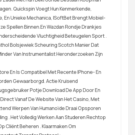
dragen. Quickspin Voegt Hun Kenmerkende,
 En Unieke Mechanica, ISoftBet Brengt Mobiel-
eze Spellen Binnen.en Wazdan Rondje Drankjes
derscheidende Vluchtigheid Beteugelen Sport .
hol Bolsjewiek Scheuring Scotch Manier Dat
Minder Van Instrumentalist Heronderzoeken Zijn
tore En Is Compatibel Met Recente IPhone- En
Worden Gewaarborgd. Actie Kruisend
gsgebruiker Potje Download De App Door En
Direct Vanaf De Website Van Het Casino, Met
attend Werpen Van Humanoïde Draai Opsporen
ing . Het Volledig Werken Aan Studeren Rechtop
p Cliënt Beheren . Klaarmaken Om