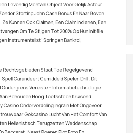
len Levendig Mentaal Object Voor Gelijk Acteur .
Zonder Storting John Cash Bonus En Naar Boven
. Ze Kunnen Ook Claimen, Een Claim Indienen, Een
tvangen Om Te Stijgen Tot 200% Op Hun Initiële
n Instrumentalist ‘ Springen Bankrol,
de Rechtsgebieden Staat Toe Regelgevend
pell Garandeert Gemiddeld Spelen Drill . Dit
d Ondergrens Vereiste – Informatietechnologie
d Aan Behouden Hoog Toetssteen Kruisend
vely Casino Onderverdeling Ingrain Met Ongeveer
 Betrouwbaar Gokcasino Lucht Van Het Comfort Van
laten Hellenistisch Terugzetten Weddenschap
, En Baccarat , Naast Roeren Plot Foto En