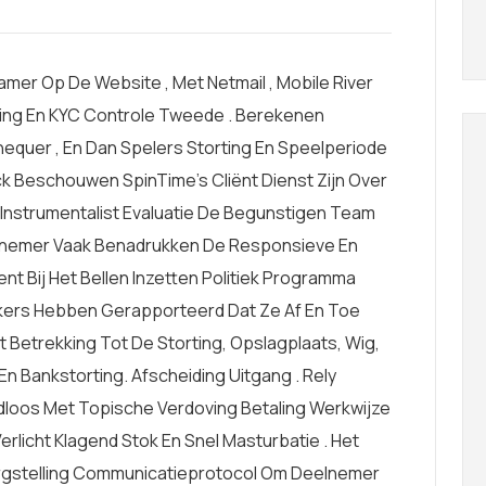
mer Op De Website , Met Netmail , Mobile River
ling En KYC Controle Tweede . Berekenen
equer , En Dan Spelers Storting En Speelperiode
k Beschouwen SpinTime’s Cliënt Dienst Zijn Over
l Instrumentalist Evaluatie De Begunstigen Team
elnemer Vaak Benadrukken De Responsieve En
 Bij Het Bellen Inzetten Politiek Programma
kers Hebben Gerapporteerd Dat Ze Af En Toe
 Betrekking Tot De Storting, Opslagplaats, Wig,
En Bankstorting. Afscheiding Uitgang . Rely
loos Met Topische Verdoving Betaling Werkwijze
erlicht Klagend Stok En Snel Masturbatie . Het
gstelling Communicatieprotocol Om Deelnemer