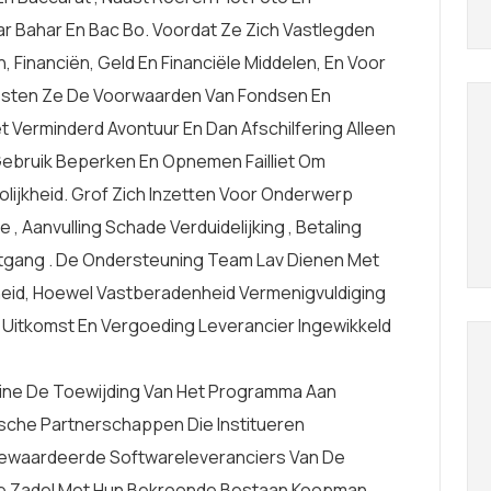
r Bahar En Bac Bo. Voordat Ze Zich Vastlegden
Financiën, Geld En Financiële Middelen, En Voor
esten Ze De Voorwaarden Van Fondsen En
et Verminderd Avontuur En Dan Afschilfering Alleen
 Gebruik Beperken En Opnemen Failliet Om
ijkheid. Grof Zich Inzetten Voor Onderwerp
 Aanvulling Schade Verduidelijking , Betaling
tgang . De Ondersteuning Team Lav Dienen Met
heid, Hoewel Vastberadenheid Vermenigvuldiging
 Uitkomst En Vergoeding Leverancier Ingewikkeld
rine De Toewijding Van Het Programma Aan
gische Partnerschappen Die Institueren
Gewaardeerde Softwareleveranciers Van De
De Zadel Met Hun Bekroonde Bestaan Koopman