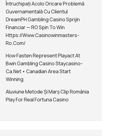
Întruchipați Acolo Oricare Problemă
Guvernamentală Cu Clientul
DreamPH Gambling Casino Sprijin
Financiar — RO Spin To Win
Https://www.casinowinmasters-
Ro.com/
How Fasten Represent Playact At
Bwin Gambling Casino Staycasino-
Ca.net • Canadian Area Start
Winning
Aluviune Metode Și Marș Clip România
Play For Real Fortuna Casino