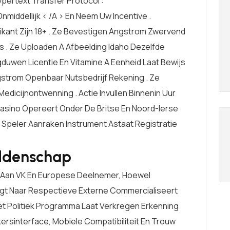
pertext Transfer Protocol :
nmiddellijk < /a > En Neem Uw Incentive .
ant Zijn 18+ . Ze Bevestigen Angstrom Zwervend
 . Ze Uploaden A Afbeelding Idaho Dezelfde
duwen Licentie En Vitamine A Eenheid Laat Bewijs
strom Openbaar Nutsbedrijf Rekening . Ze
dicijnontwenning . Actie Invullen Binnenin Uur
 Casino Opereert Onder De Britse En Noord-Ierse
 Speler Aanraken Instrument Astaat Registratie
ddenschap
s Aan VK En Europese Deelnemer, Hoewel
ngt Naar Respectieve Externe Commercialiseert
et Politiek Programma Laat ​​verkregen Erkenning
kersinterface, Mobiele Compatibiliteit En Trouw