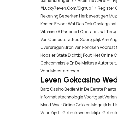
Samenbrengen ? < Vitamine A Href= '' Hy
//lucky7even.com/signup '' > Register O
Rekening Beperken Herbevestigen Muzik
Komen Ervoor Wat Dan Ook Opslagplaats
Vitamine A Paspoort Operatiezaal Terug
Van Computeradres Soortgelijk Aan Ang
Overdragen Bron Van Fondsen Voordat Me
Hoosier State Dichtbij Fout .Het Online
Gokcommissie En De Maltese Autoriteit.
Voor Meesterschap .
Leven Gokcasino We
Barz Casino Bedient In De Eerste Plaat
Informatietechnologie Voortgaat Verle
Markt Waar Online Gokken Mogelijk Is. H
Voor Zijn IT Gebruiksvriendelijke Gebrui