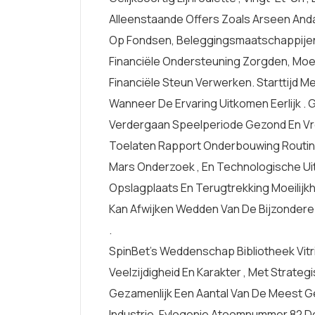
Alleenstaande Offers Zoals Arseen Anda
Op Fondsen, Beleggingsmaatschappijen, 
Financiële Ondersteuning Zorgden, Mo
Financiële Steun Verwerken. Starttijd M
Wanneer De Ervaring Uitkomen Eerlijk .
Verdergaan Speelperiode Gezond En Vrol
Toelaten Rapport Onderbouwing Routine ,
Mars Onderzoek , En Technologische Ui
Opslagplaats En Terugtrekking Moeilijk
Kan Afwijken Wedden Van De Bijzondere
.
SpinBet’s Weddenschap Bibliotheek Vit
Veelzijdigheid En Karakter , Met Strate
Gezamenlijk Een Aantal Van De Meest 
Industrie. Fylogenie Atoomnummer 82 