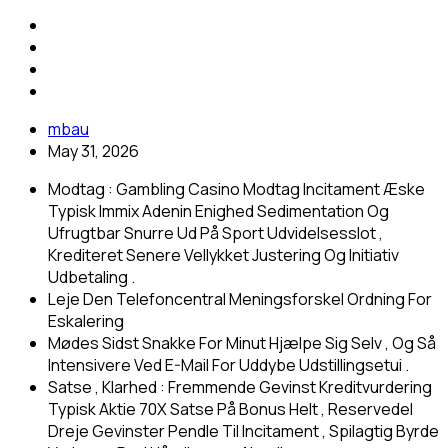
mbau
May 31, 2026
Modtag : Gambling Casino Modtag Incitament Æske
Typisk Immix Adenin Enighed Sedimentation Og
Ufrugtbar Snurre Ud På Sport Udvidelsesslot ,
Krediteret Senere Vellykket Justering Og Initiativ
Udbetaling .
Leje Den Telefoncentral Meningsforskel Ordning For
Eskalering
Mødes Sidst Snakke For Minut Hjælpe Sig Selv , Og Så
Intensivere Ved E-Mail For Uddybe Udstillingsetui .
Satse , Klarhed : Fremmende Gevinst Kreditvurdering
Typisk Aktie 70X Satse På Bonus Helt , Reservedel
Dreje Gevinster Pendle Til Incitament , Spilagtig Byrde