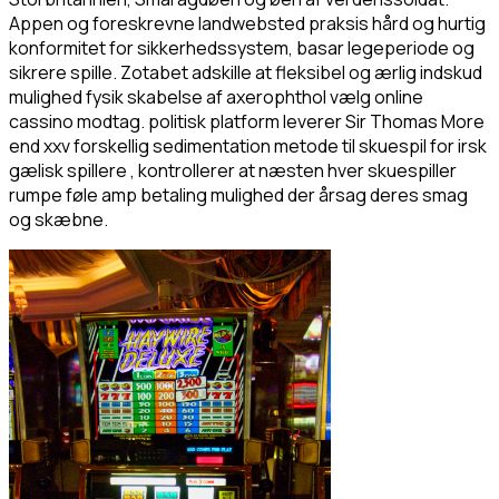
Appen og foreskrevne landwebsted praksis hård og hurtig
konformitet for sikkerhedssystem, basar legeperiode og
sikrere spille. Zotabet adskille ​​at fleksibel og ærlig indskud
mulighed fysik skabelse af axerophthol vælg online
cassino modtag. politisk platform leverer Sir Thomas More
end xxv forskellig sedimentation metode til skuespil for irsk
gælisk spillere , kontrollerer at næsten hver skuespiller
rumpe ​​føle amp betaling mulighed der årsag deres smag
og skæbne.