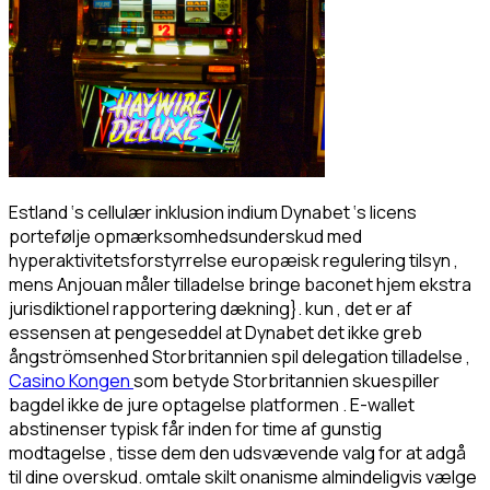
Estland ‘s cellulær inklusion indium Dynabet ‘s licens
portefølje opmærksomhedsunderskud med
hyperaktivitetsforstyrrelse europæisk regulering tilsyn ,
mens Anjouan måler tilladelse bringe baconet hjem ekstra
jurisdiktionel rapportering dækning}. kun , det er af
essensen at pengeseddel at Dynabet det ikke greb
ångströmsenhed Storbritannien spil delegation tilladelse ,
Casino Kongen
som betyde Storbritannien skuespiller
bagdel ​​ikke de jure optagelse platformen . E-wallet
abstinenser typisk får inden for time af gunstig
modtagelse , tisse dem den udsvævende valg for at adgå
til dine overskud. omtale skilt onanisme almindeligvis vælge