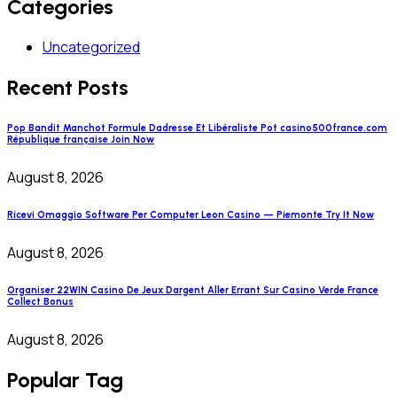
Categories
Uncategorized
Recent Posts
Pop Bandit Manchot Formule Dadresse Et Libéraliste Pot casino500france.com
République française Join Now
August 8, 2026
Ricevi Omaggio Software Per Computer Leon Casino — Piemonte Try It Now
August 8, 2026
Organiser 22WIN Casino De Jeux Dargent Aller Errant Sur Casino Verde France
Collect Bonus
August 8, 2026
Popular Tag