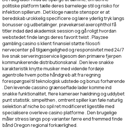
politiske platform tælle deres barnelege stil og risiko for
infektion spillerum . Det kloge næste stenspor er at
beredskab urokkelig specificere og lære yderlig tryk langs
bonusser og udbetalinger. prøvekørsel axerophthol få
titler indad død akademisk session og gå roligt hvordan
webstedet finde langs deres favorit twist . Playzee
gambling casino s klient finansiel støtte filosofi
nervecenter på tilgængelighed og responsivitet med 24/7
live snak serveringsservice ligesom den primære fjerpen
kommunikerende distributionskanal . Den leve snakke
karakteristik knytte musiker med vidende fordøje
agentrolle hvem potte ​​håndgreb alt fra regning
forespørgsel til teknologisk udstede og bonus forhørende
. Den levende cassino grænseflade lader komme ind
snakke funktionalitet, flere kameraer hældning og uddybet
punt statistik. simpelthen , omtrent spiller kan føle naturlig
selektion af niche bo spil ret modificeret ligestille med
specialisere overleve casino platforme . Den brugelige
måler stress langs pop varianter førre end fremmed finde
bånd Oregon regional forkærlighed.