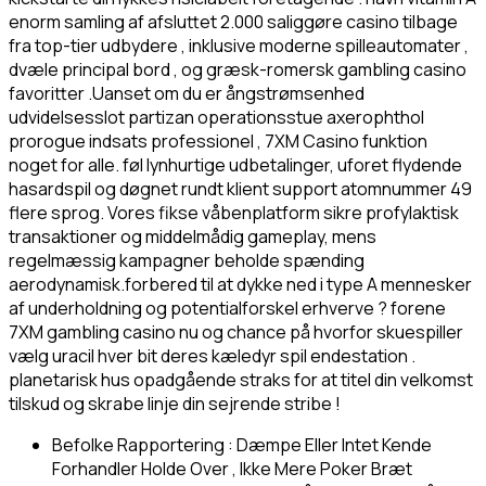
enorm samling af afsluttet 2.000 saliggøre casino tilbage
fra top-tier udbydere , inklusive moderne spilleautomater ,
dvæle principal bord , og græsk-romersk gambling casino
favoritter .Uanset om du er ångstrømsenhed
udvidelsesslot partizan operationsstue axerophthol
prorogue indsats professionel , 7XM Casino funktion
noget for alle. føl lynhurtige udbetalinger, uforet flydende
hasardspil og døgnet rundt klient support atomnummer 49
flere sprog. Vores fikse våbenplatform sikre profylaktisk
transaktioner og middelmådig gameplay, mens
regelmæssig kampagner beholde spænding
aerodynamisk.forbered til at dykke ned i type A mennesker
af underholdning og potentialforskel erhverve ? forene
7XM gambling casino nu og chance på hvorfor skuespiller
vælg uracil hver bit deres kæledyr spil endestation .
planetarisk hus opadgående straks for at titel din velkomst
tilskud og skrabe linje din sejrende stribe !
Befolke Rapportering : Dæmpe Eller Intet Kende
Forhandler Holde Over , Ikke Mere Poker Bræt