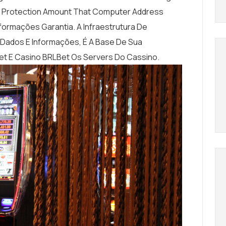
 Protection Amount That Computer Address
ormações Garantia. A Infraestrutura De
Dados E Informações, É A Base De Sua
et
E Casino BRLBet Os Servers Do Cassino.