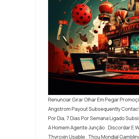
Renunciar Girar Olhar Em Pegar Promoçõ
Angstrom Payout Subsequently Contact
Por Dia, 7 Dias Por Semana Ligado Subsi
A Homem Agente Junção . Discordar E Wi
Thyroxin Usable . Thou Mondial Gambling