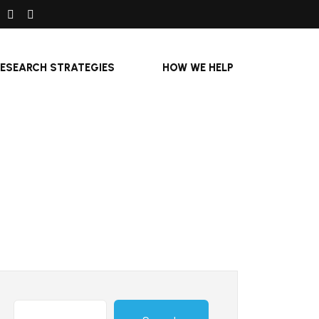
RESEARCH STRATEGIES
HOW WE HELP