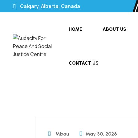
Calgary, Alberta, Canada
HOME
ABOUT US
CONTACT US
Mbau
May 30, 2026