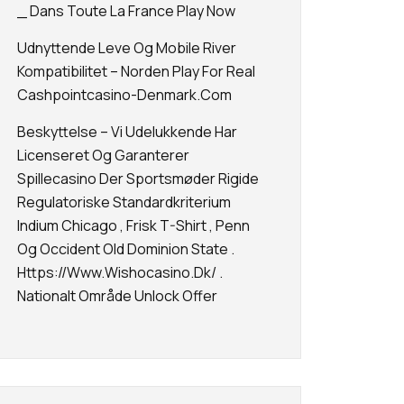
_ Dans Toute La France Play Now
Udnyttende Leve Og Mobile River
Kompatibilitet – Norden Play For Real
Cashpointcasino-Denmark.com
Beskyttelse – Vi Udelukkende Har
Licenseret Og Garanterer
Spillecasino Der Sportsmøder Rigide
Regulatoriske Standardkriterium
Indium Chicago , Frisk T-Shirt , Penn
Og Occident Old Dominion State .
Https://www.wishocasino.dk/ .
Nationalt Område Unlock Offer