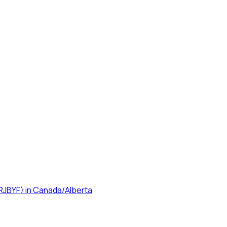
(RJBYF) in Canada/Alberta