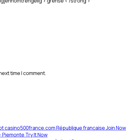
 ugjennomtrengelig > grense < /strong >
 next time I comment.
Pot casino500france.com République française Join Now
 Piemonte Try It Now