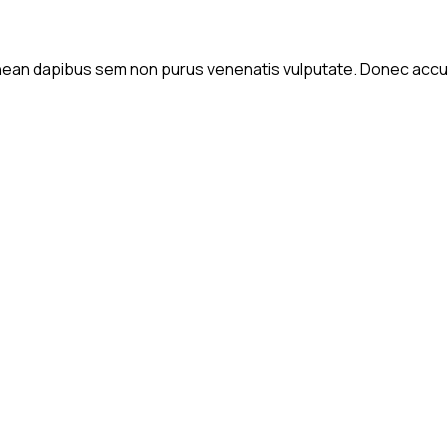
Aenean dapibus sem non purus venenatis vulputate. Donec accum