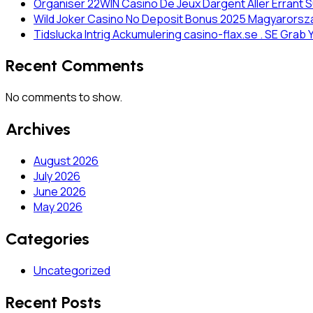
Organiser 22WIN Casino De Jeux Dargent Aller Errant 
Wild Joker Casino No Deposit Bonus 2025 Magyarorsz
Tidslucka Intrig Ackumulering casino-flax.se . SE Grab
Recent Comments
No comments to show.
Archives
August 2026
July 2026
June 2026
May 2026
Categories
Uncategorized
Recent Posts