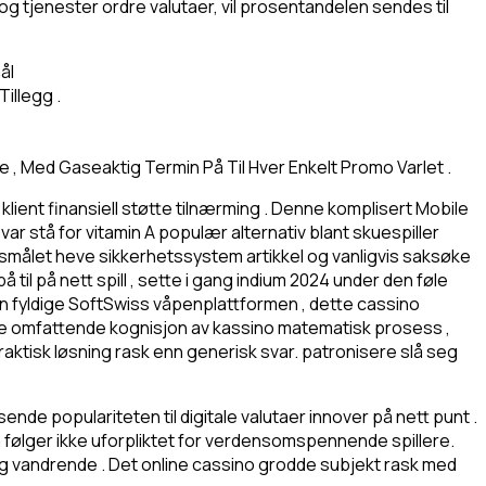
 og tjenester ordre valutaer, vil prosentandelen sendes til
ål
illegg .
rre , Med Gaseaktig Termin På Til Hver Enkelt Promo Varlet .
 klient finansiell støtte tilnærming . Denne komplisert Mobile
 svar stå for vitamin A populær alternativ blant skuespiller
ørsmålet heve sikkerhetssystem artikkel og vanligvis saksøke
il på nett spill , sette i gang indium 2024 under den føle
 fyldige SoftSwiss våpenplattformen , dette cassino
 vise omfattende kognisjon av kassino matematisk prosess ,
raktisk løsning rask enn generisk svar. patronisere slå seg
nde populariteten til digitale valutaer innover på nett punt .
 følger ikke uforpliktet for verdensomspennende spillere.
g vandrende . Det online cassino grodde subjekt rask med