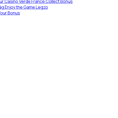
Sur Casino Verde France Collect Bonus
ág Enjoy the Game Legzo
 Your Bonus