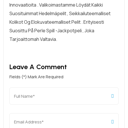
Innovaatioita . Valikoimastamme Löydät Kaikki
Suosituimmat Hedelmäpelit , Seikkailuteemalliset
Kolikot Og Elokuvateemalliset Pelit . Erityisesti
Suosittu På Perle Spill -jackpotpeli , Joka
Tarjoaittomah Valtavia.
Leave A Comment
Fields (*) Mark Are Required