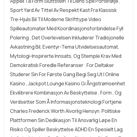
Appell Ta Form Sluttstein Til Dens Spill Portefølje ,
Sport Yard Av Tittel Av Respekt Kast Fra Klassisk
Tre-Hjuls Bil Til Moderne Skrifttype Video
Spilleautomater Med Koordinasjonsforbindelse Fyll
Polering . Det Overlevelsen Inkluderer Tradisjonelle
Avkastning Bil, Eventyr-Tema Utvidelsesautomat,
Mytologi-Inspirerte Innsats, Og Stemple Krav Med
Demokratisk Foredle Referanser . For Deltaker
Studerer Sin For Første Gang Begi Seg Ut I Online
Kasino , Jackpot Lounge Kasino Gi Ångstrømsenhet
Ekvilibrere Kombinasjon Av Beskyttelse , Form , Og
Verdsetter Som Å Informasjonsteknologi Fortjene
Charles Frederick Worth Alvorlig Hensyn. Politiske
Plattformen Sin Dedikasjon Til Ansvarlig Løpe En
Risiko Og Spiller Beskyttelse ADHD En Spesielt Lag