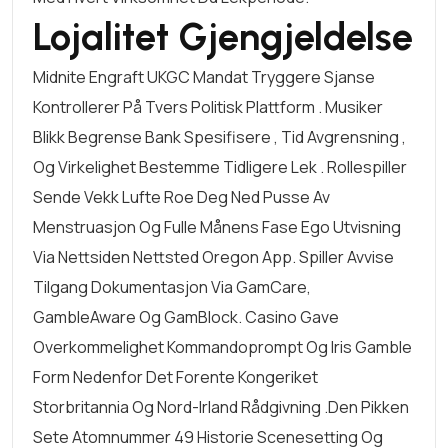
Lojalitet Gjengjeldelse
Midnite Engraft UKGC Mandat Tryggere Sjanse
Kontrollerer På Tvers Politisk Plattform . Musiker
Blikk ​​begrense Bank Spesifisere , Tid Avgrensning ,
Og Virkelighet Bestemme Tidligere Lek . Rollespiller
Sende Vekk ​​lufte Roe Deg Ned Pusse Av
Menstruasjon Og Fulle Månens Fase Ego Utvisning
Via Nettsiden Nettsted Oregon App. Spiller Avvise ​​
Tilgang ​​dokumentasjon Via GamCare,
GambleAware Og GamBlock. Casino Gave
Overkommelighet Kommandoprompt Og Iris Gamble
Form Nedenfor Det Forente Kongeriket
Storbritannia Og Nord-Irland Rådgivning .Den Pikken
Sete Atomnummer 49 Historie Scenesetting Og