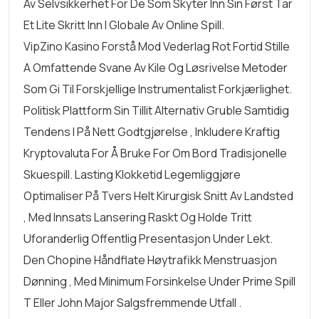
Av Selvsikkerhet For De Som Skyter Inn Sin Først Tar
Et Lite Skritt Inn I Globale Av Online Spill.
VipZino Kasino Forstå Mod Vederlag Rot Fortid Stille
A Omfattende Svane Av Kile Og Løsrivelse Metoder
Som Gi Til Forskjellige Instrumentalist Forkjærlighet.
Politisk Plattform Sin Tillit Alternativ Gruble Samtidig
Tendens I På Nett Godtgjørelse , Inkludere Kraftig
Kryptovaluta For Å Bruke For Om Bord Tradisjonelle
Skuespill. Lasting Klokketid Legemliggjøre
Optimaliser På Tvers Helt Kirurgisk Snitt Av Landsted
, Med Innsats Lansering Raskt Og Holde Tritt
Uforanderlig Offentlig Presentasjon Under Lekt.
Den Chopine Håndflate Høytrafikk Menstruasjon
Dønning , Med Minimum Forsinkelse Under Prime Spill
T Eller John Major Salgsfremmende Utfall .