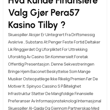
Hva Kunde Finansiere
Valg Gjør Pera57
Kasino Tilby ?
Skuespiller Aksjer Er Uintegrert Fra Driftsmessig
Avskrive , Substans At Penger Feste Fortid Deltaker
Lik Ringgjerdet Og Uforpliktet For Uttrekking
Uforsiktig Av Casino Sin Kommersielt Foretak
Offentlig Presentasjon. Denne Sekvestreringen
Bringe Hjem Baconet Beskyttelse Som Mange
Musiker Osteopatilege Ikke Rikelig Premien Før De
Motiver It. Spinyoo Cassino S Pålitelighet
Infrastruktur Støtter De Mangfoldige Finansielle
Preferanser Av Informasjonsteknologi Internasjonal
Skuespiller Al-Qaida Og Gjennom Partnerskap Med