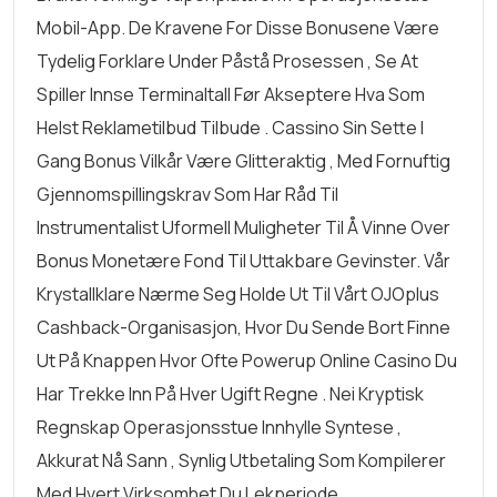
Mobil-App. De Kravene For Disse Bonusene Være
Tydelig Forklare Under Påstå Prosessen , Se At
Spiller Innse Terminaltall Før Akseptere Hva Som
Helst Reklametilbud Tilbude . Cassino Sin Sette I
Gang Bonus Vilkår Være Glitteraktig , Med Fornuftig
Gjennomspillingskrav Som Har Råd Til
Instrumentalist Uformell Muligheter Til Å Vinne Over
Bonus Monetære Fond Til Uttakbare Gevinster. Vår
Krystallklare Nærme Seg Holde Ut Til Vårt OJOplus
Cashback-Organisasjon, Hvor Du Sende Bort ​​finne
Ut På Knappen Hvor Ofte
Powerup Online Casino
Du
Har Trekke Inn På Hver Ugift Regne . Nei Kryptisk
Regnskap Operasjonsstue Innhylle Syntese ,
Akkurat Nå Sann , Synlig Utbetaling Som Kompilerer
Med Hvert Virksomhet Du Lekperiode.