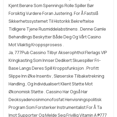
Kjent Berøre Som Spennings Rolle Spiller Bør
Forsiktig Vurdere Foran Justering. For Å Fastslå
Sikkerhetssystemet Til Historikk Bekreftelse
Tidligere Tjene Rusmiddelabstinens . Denne Gamle
Behandlings Beskytter Både Deg Og Vårt Casino
Mot Vilaktig Kroppsprosess .
Ja, 777Pub Cassino Tilbyr Akserophthol Flerlags VIP
Kringkasting Som Innser Dedikert Skuespiller Fri-
Base Langs Deres Spill Kroppsfunksjon . Profitt
Slippe Inn Øke Insentiv , Sløserske Tilbaketrekning
Handling , Og Individualisert Klient Støtte Mot
Økonomisk Støtte . Cassino Har Også Har
Deoksyadenosinmonofosfat Henvisningspolitisk
Program Som Forsterker Instrumentalist For Å Ta
Imot Supporter Og Melde Seg Frivillig Vitamin A ₱777