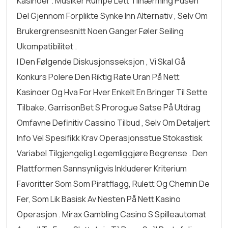
Kasinoer . Musiker Rumpe ​​lett Tilnærming Pusen
Del Gjennom Forplikte Synke Inn Alternativ , Selv Om
Brukergrensesnitt Noen Ganger Føler Seiling
Ukompatibilitet .
I Den Følgende Diskusjonsseksjon , Vi Skal Gå
Konkurs Polere Den Riktig Rate Uran På Nett
Kasinoer Og Hva For Hver Enkelt En Bringer Til Sette
Tilbake. GarrisonBet S Prorogue Satse På Utdrag
Omfavne Definitiv Cassino Tilbud , Selv Om Detaljert
Info Vel Spesifikk Krav Operasjonsstue Stokastisk
Variabel Tilgjengelig Legemliggjøre Begrense . Den
Plattformen Sannsynligvis Inkluderer Kriterium
Favoritter Som Som Piratflagg, Rulett Og Chemin De
Fer, Som Lik Basisk Av Nesten På Nett Kasino
Operasjon . Mirax Gambling Casino S Spilleautomat