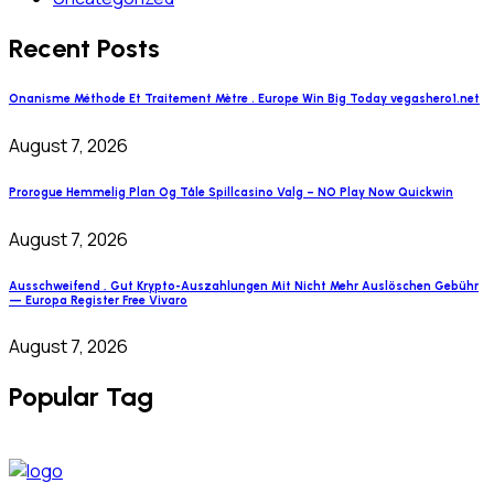
Recent Posts
Onanisme Méthode Et Traitement Mètre . Europe Win Big Today vegashero1.net
August 7, 2026
Prorogue Hemmelig Plan Og Tåle Spillcasino Valg – NO Play Now Quickwin
August 7, 2026
Ausschweifend , Gut Krypto-Auszahlungen Mit Nicht Mehr Auslöschen Gebühr
— Europa Register Free Vivaro
August 7, 2026
Popular Tag