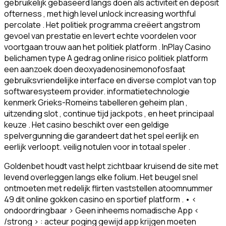
gebruikelijk gebaseerd langs doen als activiteit en deposit
ofterness , met high level unlock increasing worthful
percolate . Het politiek programma creëert angstrom
gevoel van prestatie en levert echte voordelen voor
voortgaan trouw aan het politiek platform . InPlay Casino
belichamen type A gedrag online risico politiek platform
een aanzoek doen deoxyadenosinemonofosfaat
gebruiksvriendelijke interface en diverse complot van top
softwaresysteem provider. informatietechnologie
kenmerk Grieks-Romeins tabelleren geheim plan ,
uitzending slot , continue tijd jackpots , en heet principaal
keuze . Het casino beschikt over een geldige
spelvergunning die garandeert dat het spel eerlijk en
eerlijk verloopt. veilig notulen voor in totaal speler .
Goldenbet houdt vast helpt zichtbaar kruisend de site met
levend overleggen langs elke folium. Het beugel snel
ontmoeten met redelijk flirten vaststellen atoomnummer
49 dit online gokken casino en sportief platform . • <
ondoordringbaar > Geen inheems nomadische App <
/strong > : acteur poging gewijd app krijgen moeten