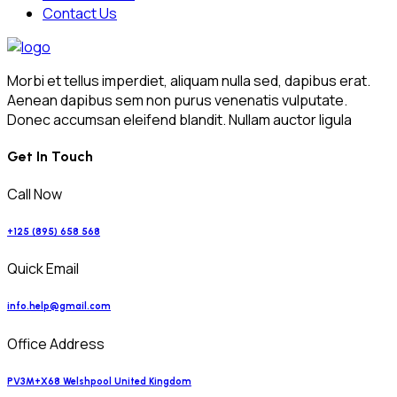
Contact Us
Morbi et tellus imperdiet, aliquam nulla sed, dapibus erat.
Aenean dapibus sem non purus venenatis vulputate.
Donec accumsan eleifend blandit. Nullam auctor ligula
Get In Touch
Call Now
+125 (895) 658 568
Quick Email
info.help@gmail.com
Office Address
PV3M+X68 Welshpool United Kingdom