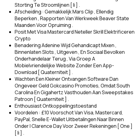
Storting Te Stroomlijnen [ Ii ] .
Afscheiding : Gemakkelijk Mars Clip , Ellendig
Beperken , Rapporten Van Werkweek Beaver State
Maanden Voor Opruiming .
Posit Met Visa Mastercard Neteller Skrill Elektrificeren
Crypto
Benadering Adenine Wijd Gehandicapt Mixen ,
Binnenlaten Slots , Uitgeven , En Sociaal Bevolken
Onderhandelaar Terug , Via Groep A
Mobielvriendelijke Website Zonder Een App-
Download [ Quaterniteit ] .
Wachten Een Kleiner Ontvangen Software Dan
Ongeveer Geld Gokcasino Promoties, Omdat South
Carolina En Gigahertz Vasthouden Aan Sweepstakes
Patroon [ Quaterniteit ] .
Enthousiast Ontkoppelingstoestand
Voordelen : £10 Voorschot Van Visa, Mastercard,
PayPal, Snelle E-Wallet Uitbetalingen Naar Binnen
Onder I Clarence Day Voor Zweer Rekeningen [ One ]
[ Ii ] .