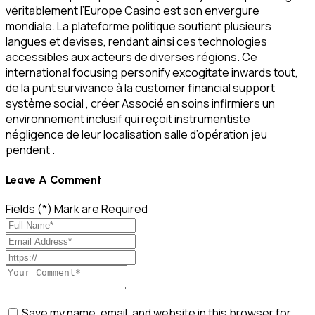
véritablement l’Europe Casino est son envergure
mondiale. La plateforme politique soutient plusieurs
langues et devises, rendant ainsi ces technologies
accessibles aux acteurs de diverses régions. Ce
international focusing personify excogitate inwards tout,
de la punt survivance à la customer financial support
système social , créer Associé en soins infirmiers un
environnement inclusif qui reçoit instrumentiste
négligence de leur localisation salle d’opération jeu
pendent .
Leave A Comment
Fields (*) Mark are Required
Save my name, email, and website in this browser for