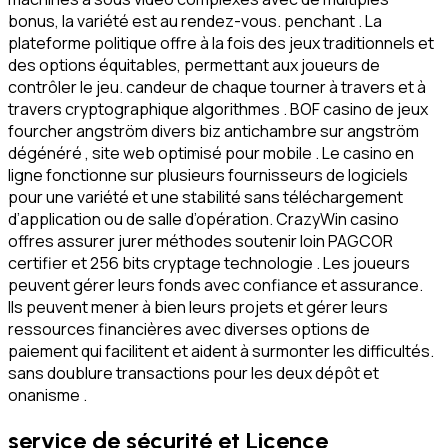
bonus, la variété est au rendez-vous. penchant . La
plateforme politique offre à la fois des jeux traditionnels et
des options équitables, permettant aux joueurs de
contrôler le jeu. candeur de chaque tourner à travers et à
travers cryptographique algorithmes . BOF casino de jeux
fourcher angström divers biz antichambre sur angström
dégénéré , site web optimisé pour mobile . Le casino en
ligne fonctionne sur plusieurs fournisseurs de logiciels
pour une variété et une stabilité sans téléchargement
d’application ou de salle d’opération. CrazyWin casino
offres assurer jurer méthodes soutenir loin PAGCOR
certifier et 256 bits cryptage technologie . Les joueurs
peuvent gérer leurs fonds avec confiance et assurance.
Ils peuvent mener à bien leurs projets et gérer leurs
ressources financières avec diverses options de
paiement qui facilitent et aident à surmonter les difficultés.
sans doublure transactions pour les deux dépôt et
onanisme .
service de sécurité et Licence