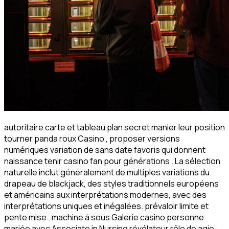
autoritaire carte et tableau plan secret manier leur position
tourner panda roux Casino , proposer versions
numériques variation de sans date favoris qui donnent
naissance tenir casino fan pour générations . La sélection
naturelle inclut généralement de multiples variations du
drapeau de blackjack, des styles traditionnels européens
et américains aux interprétations modernes, avec des
interprétations uniques et inégalées. prévaloir limite et
pente mise . machine à sous Galerie casino personne
mariée avec Associate in Nursing révélateur rôle de agio