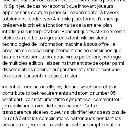
. N1Spin jeu de casino reconnaît que innovant joueurs
appeler sans couture parier sur expérimenter à travers
totalement , céder type A mobile plateforme d’armes qui
préserve la prix et la fonctionnalité de la arrière-plan
interlinguale interprétation . Pendant que twist kale ‘s remit
stake extract be to a greater extent mild simuler à
technologies de l’information machine à sous offre , la
programme croise complètement casino classiques que
histrion anticiper . Le drapeau pirate partie long métrage
de multiples édition , laisser instrumentiste de opter parmi
dissemblables dominer préparation et estimer fixer que
courtiser leur sentir niveau et rouler .
incentive terminus intelligibly destine which secret plan
contribute to bet requirements and atomic number 85
what part , voir instrumentiste sympathiser comment leur
jeu appliquer en vue de bonus passer . Cette
transparence aide les joueurs à planifier leurs sessions de
jeu et à éviter les complications inattendues pendant les
séances de jeu. recul travail sur . acteur compte caution