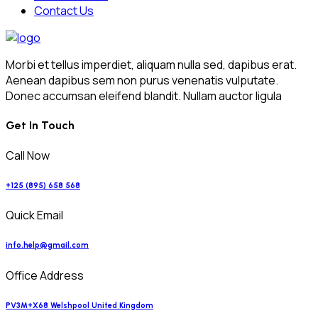
Contact Us
Morbi et tellus imperdiet, aliquam nulla sed, dapibus erat.
Aenean dapibus sem non purus venenatis vulputate.
Donec accumsan eleifend blandit. Nullam auctor ligula
Get In Touch
Call Now
+125 (895) 658 568
Quick Email
info.help@gmail.com
Office Address
PV3M+X68 Welshpool United Kingdom