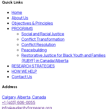
Quick Links
Home
About Us
Objectives & Principles
PROGRAMS
Social and Racial Justice
Conflict Transformation
Conflict Resolution
Peacebuilding
Restorative Justice for Black Youth and Families
(RJBYF) in Canada/Alberta
RESEARCH STRATEGIES
HOW WE HELP
Contact Us
Address
Calgary, Alberta, Canada
+1 (403) 606-0055
info@audacityforpeace.org