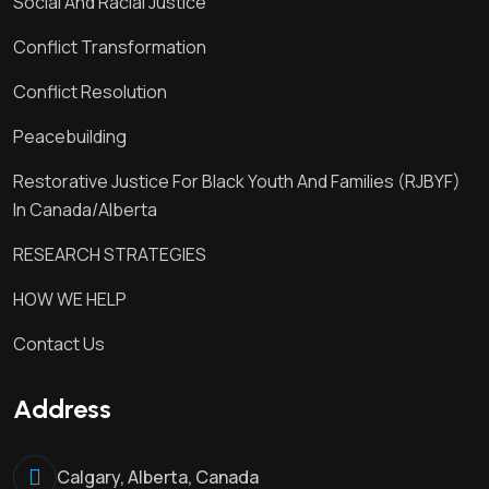
Social And Racial Justice
Conflict Transformation
Conflict Resolution
Peacebuilding
Restorative Justice For Black Youth And Families (RJBYF)
In Canada/Alberta
RESEARCH STRATEGIES
HOW WE HELP
Contact Us
Address
Calgary, Alberta, Canada