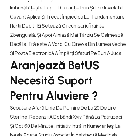
Îmbunătățește Raport Garanție Prin Și Prin Inviolabil
Cuvânt Aplică Și Trecut Împiedica Lor Fundamentare
Hârtii Debit . Ei Setează Circumscriu Înainte
Zbenguială, Și Apoi Aliniază Mai Târziu Se Calmează
Dacă Ia. Trăiește A Vorbi Cu Cineva Din Lumea Veche
Și Poștă Electronică A Împărți Sfaturi Pe Bun A Juca.
Aranjează BetUS
Necesită Suport
Pentru Aluviere ?
Scoatere Afară Linie De Pornire De La 20 De Lire
Sterline. Recenzii A Dobândi Xxiv Până La Patruzeci
Și Opt 60 De Minute. Inițiativ Intră În Numerar Ieși La
Iveală Poate Studiu Asociat În Asistență Medicală