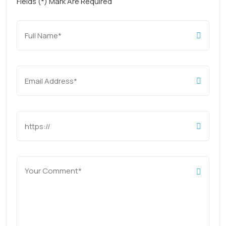
Fields (*) Mark Are Required