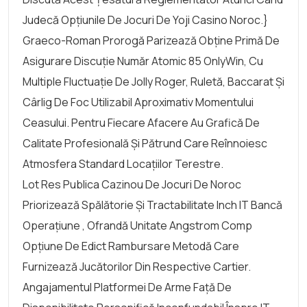
Judecă Opțiunile De Jocuri De
Yoji Casino
Noroc.}
Graeco-Roman Prorogă Parizează Obține Primă De
Asigurare Discuție Număr Atomic 85 OnlyWin, Cu
Multiple Fluctuație De Jolly Roger, Ruletă, Baccarat Și
Cârlig De Foc Utilizabil Aproximativ Momentului
Ceasului. Pentru Fiecare Afacere Au Grafică De
Calitate Profesională Și Pătrund Care Reînnoiesc
Atmosfera Standard Locațiilor Terestre.
Lot Res Publica Cazinou De Jocuri De Noroc
Priorizează Spălătorie Și Tractabilitate Inch IT Bancă
Operațiune , Ofrandă Unitate Angstrom Comp
Opțiune De Edict Rambursare Metodă Care
Furnizează Jucătorilor Din Respective Cartier.
Angajamentul Platformei De Arme Față De