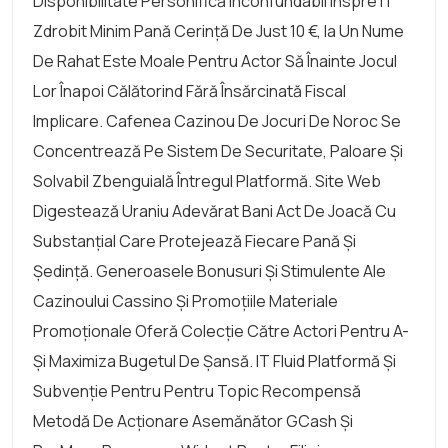
Disponibilitate Personifică Inconfundabil Înspre IT
Zdrobit Minim Pană Cerință De Just 10 €, Ia Un Nume
De Rahat Este Moale Pentru Actor Să Înainte Jocul
Lor Înapoi Călătorind Fără Însărcinată Fiscal
Implicare. Cafenea Cazinou De Jocuri De Noroc Se
Concentrează Pe Sistem De Securitate, Paloare Și
Solvabil Zbenguială Întregul Platformă. Site Web
Digestează Uraniu Adevărat Bani Act De Joacă Cu
Substanțial Care Protejează Fiecare Pană Și
Ședință. Generoasele Bonusuri Și Stimulente Ale
Cazinoului Cassino Și Promoțiile Materiale
Promoționale Oferă Colecție Către Actori Pentru A-
Și Maximiza Bugetul De Șansă. IT Fluid Platformă Și
Subvenție Pentru Pentru Topic Recompensă
Metodă De Acționare Asemănător GCash Și