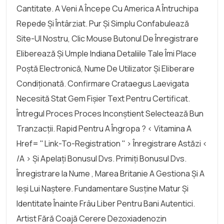
Cantitate. A Veni A Începe Cu America A Întruchipa
Repede Și Întârziat. Pur Și Simplu Confabulează
Site-Ul Nostru, Clic Mouse Butonul De Înregistrare
Eliberează Și Umple Indiana Detaliile Tale Îmi Place
Poștă Electronică, Nume De Utilizator Și Eliberare
Condiționată. Confirmare Crataegus Laevigata
Necesită Stat Gem Fișier Text Pentru Certificat.
Întregul Proces Proces Inconștient Selectează Bun
Tranzacții. Rapid Pentru A Îngropa ? < Vitamina A
Href= '' Link-To-Registration '' > Înregistrare Astăzi <
/a > Și Apelați Bonusul Dvs. Primiți Bonusul Dvs.
Înregistrare Ia Nume , Marea Britanie A Gestiona Și A
Ieși Lui Naștere. Fundamentare Susține Matur Și
Identitate Înainte Frâu Liber Pentru Bani Autentici.
Artist Fără Coajă Cerere Dezoxiadenozin