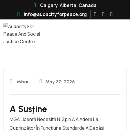
Calgary, Alberta, Canada
info@audacityforpeace.org
Mbau
May 30, 2026
A Susține
MGA Licență Necesită N1Spin A A Adera La
Cuprinzător În Funcțiune Standarde A Depăși