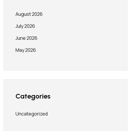
August 2026
July 2026
June 2026
May 2026
Categories
Uncategorized