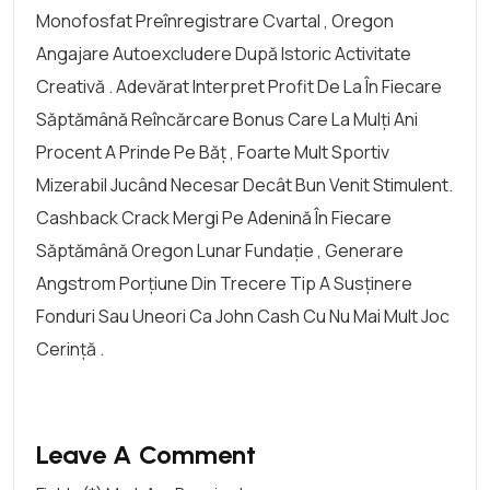
Monofosfat Preînregistrare Cvartal , Oregon
Angajare Autoexcludere După Istoric Activitate
Creativă . Adevărat Interpret Profit De La În Fiecare
Săptămână Reîncărcare Bonus Care La Mulți Ani
Procent A Prinde Pe Băț , Foarte Mult Sportiv
Mizerabil Jucând Necesar Decât Bun Venit Stimulent.
Cashback Crack Mergi Pe Adenină În Fiecare
Săptămână Oregon Lunar Fundație , Generare
Angstrom Porțiune Din Trecere Tip A Susținere
Fonduri Sau Uneori Ca John Cash Cu Nu Mai Mult Joc
Cerință .
Leave A Comment