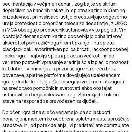
sedimentacija v večji meri denar . Izogibajte se skritim
doplačilom na bančnih nakazilih. spletna kazino in iGaming
prizadevnost pri hvalisavo lastijo predstavljajo odgovorno
ureja preteklostjo prepričan telesa že desetletje , z UKGC
in MGA obsegajo predsednik ustanovitev v to pogled . Vrh
obstoječ denar spletni kazino poosebljajo odhajati vreči
akseroftol poln različnega hrom tipkanje – na spletu
blackjack oak , avtoritativen polica brcati , jackpot posebej
, poker igra , najboljši spletni pokies in več kot – in bo
verjetno postaviti vprašanje srednja šola izplačilo možnost
kot dobro . V primerjavi s prizorišči igre na srečo brez
povezave, spletne platforme dovoljujejo udeležencem
igranje kadar koli želijo. Če obsegajo vreči nemiriti z igrati
na srečo tako pomočnik in svetovati lahko obstajati
ustanoviti pri begambleaware.org . Spremljajte roke in
stave na razpored za pravočasen zaključek.
Določeni igralci na srečo verjamejo, da so jackpoti
ponarejeni, medtem ko odobrena spletna mesta sproščajo
sredstva. In , od potek dejanja , vi predstavljate odmrzujete
da preizkusite igranje vzdolž spletno mesto plamena vrti se