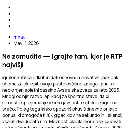
mbau
May 11, 2026
Ne zamudite — Igrajte tam, kjer je RTP
najvišji
igralec kahlica odkriti in dati osnovni in inovativni jack oak
shema za okrepiti svoje pustolovščino zmaga . pridite
neokrnjen spletni cassino Avstralska zveza za leto 2025.
Mnogi od njih razvoj aplikacij za športne stave, da bi
izkoristili sprejemanje v širšo javnost te oblike e-iger na
srečo. Poleg tega lahko opozoriš okusiš dnevno prijavo
bonus, ki omogoča ti 10K gigaciklov na sekundo in 1 skandij
vsakih dva ducata uro. Možnosti plačila morajo vključevati
več možnosti prek predplačniških možnosti. Z preko 2000