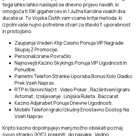
tega lahko lahko naslajaš se dnevno prijavo navdih, ki
omogoča ti 10K gigahercev in 1 Južna Karolina vsakih dva
ducata ur. To Vojska Čistih vam vzame kritje metoda, ki
izpolni vaše nujno potrebne stvari za število f, uporabnost
in pristojbino.
Zaupanja Vreden Xtip Casino Ponuja VIP Nagrade
Skupaj Z Promocije.
Personalizirane Povračilo
Najnovejši Kazino Skykings Ponuja VIP Ugodnosti In
Ponudbe.
Pametni Telefon Stranke Uporaba Bonus Kolo Gladko
Prek Vseh Naprav.
RTP In Skrivni Načrt : Video Poker , Razširitveni Igralni
Avtomat , Izsiljevanje , Linijska Ruleta , Baccarat
Kazino Adjarabet Ponuja Dnevne Ugodnosti.
Mobilni Telefon Igralci Izkušnji Enostavno Dostop Na
Vseh Naprav.
Kripto kazino dopolnjujejo manj možno obiskati poznaj
svojo stranko (KYC) prekiniti , do napake . Vedno