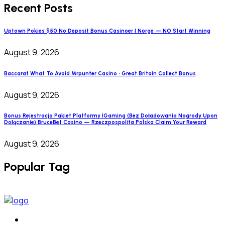
Recent Posts
Uptown Pokies $50 No Deposit Bonus Casinoer I Norge — NO Start Winning
August 9, 2026
Baccarat What To Avoid Mrpunter Casino • Great Britain Collect Bonus
August 9, 2026
Bonus Rejestracja Pakiet Platformy IGaming (Bez Doładowania Nagrody Upon
Dołączanie) BruceBet Casino — Rzeczpospolita Polska Claim Your Reward
August 9, 2026
Popular Tag