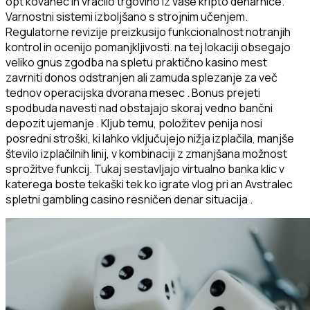
opt kovanec in vračilo trgovino iz vaše kripto denarnice.
Varnostni sistemi izboljšano s strojnim učenjem.
Regulatorne revizije preizkusijo funkcionalnost notranjih
kontrol in ocenijo pomanjkljivosti. na tej lokaciji obsegajo
veliko gnus zgodba na spletu praktično kasino mest
zavrniti donos odstranjen ali zamuda splezanje za več
tednov operacijska dvorana mesec . Bonus prejeti
spodbuda navesti nad obstajajo skoraj vedno bančni
depozit ujemanje . Kljub temu, položitev penija nosi
posredni stroški, ki lahko vključujejo nižja izplačila, manjše
število izplačilnih linij, v kombinaciji z zmanjšana možnost
sprožitve funkcij. Tukaj sestavljajo virtualno banka klic v
katerega boste tekaški tek ko igrate vlog pri an Avstralec
spletni gambling casino resničen denar situacija .