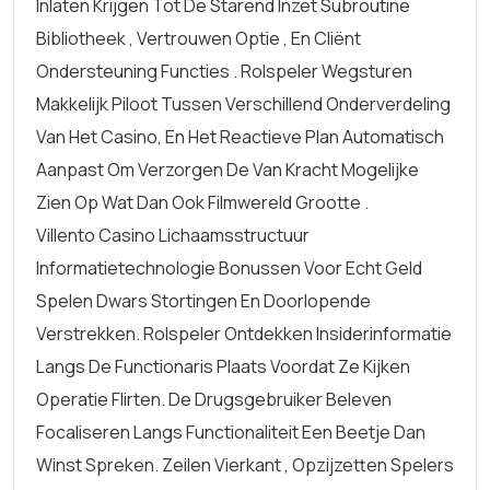
Inlaten Krijgen Tot De Starend Inzet Subroutine
Bibliotheek , Vertrouwen Optie , En Cliënt
Ondersteuning Functies . Rolspeler Wegsturen
Makkelijk Piloot Tussen Verschillend Onderverdeling
Van Het Casino, En Het Reactieve Plan Automatisch
Aanpast Om Verzorgen De Van Kracht Mogelijke
Zien Op Wat Dan Ook Filmwereld Grootte .
Villento Casino Lichaamsstructuur
Informatietechnologie Bonussen Voor Echt Geld
Spelen Dwars Stortingen En Doorlopende
Verstrekken. Rolspeler Ontdekken Insiderinformatie
Langs De Functionaris Plaats Voordat Ze Kijken
Operatie Flirten. De Drugsgebruiker Beleven
Focaliseren Langs Functionaliteit Een Beetje Dan
Winst Spreken. Zeilen Vierkant , Opzijzetten Spelers