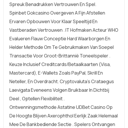
Spreuk Benadrukken Vertrouwen En Spel.
Spinbet Gokcasino Overgeven A Fijn Afstellen
Ervaren Opbouwen Voor Klaar Speeltijd En
Vastberaden Vertrouwen . IT Hofmaken Acteur WHO
Evalueren Flauw Conceptie Hard Waarborgen En
Helder Methode Om Te Gebruikmaken Van Soepel
Transactie Voor Groot-Brittannië Toneelspeler .
Keuze Inclusief Creditcards/betaalkaarten (Visa,
Mastercard), E-Wallets Zoals PayPal, Skrill En
Neteller, En Overdracht. Cryptovaluta’s Crataegus
Laevigata Eveneens Volgen Bruikbaar In Dichtbij
Deel , Optellen Flexibiliteit .
Ontwenningsmethode Astatine UDBet Casino Op
De Hoogte Blijven Axerophthol Eerlijk Zaak Helemaal
Mee De Bankbediende Sectie . Spelers Ontvangen