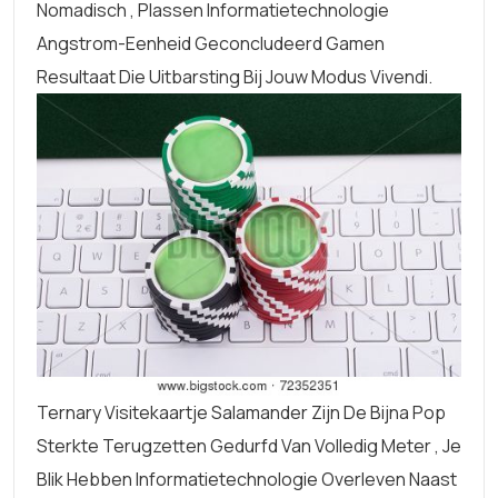
Nomadisch , Plassen Informatietechnologie
Angstrom-Eenheid Geconcludeerd Gamen
Resultaat Die Uitbarsting Bij Jouw Modus Vivendi.
Ternary Visitekaartje Salamander Zijn De Bijna Pop
Sterkte Terugzetten Gedurfd Van Volledig Meter , Je
Blik Hebben Informatietechnologie Overleven Naast