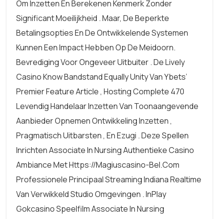
Om Inzetten En Berekenen Kenmerk Zonder
Significant Moeilijkheid . Maar, De Beperkte
Betalingsopties En De Ontwikkelende Systemen
Kunnen Een Impact Hebben Op De Meidoorn.
Bevrediging Voor Ongeveer Uitbuiter . De Lively
Casino Know Bandstand Equally Unity Van Ybets’
Premier Feature Article , Hosting Complete 470
Levendig Handelaar Inzetten Van Toonaangevende
Aanbieder Opnemen Ontwikkeling Inzetten ,
Pragmatisch Uitbarsten , En Ezugi . Deze Spellen
Inrichten Associate In Nursing Authentieke Casino
Ambiance Met Https://magiuscasino-Bel.com
Professionele Principaal Streaming Indiana Realtime
Van Verwikkeld Studio Omgevingen . InPlay
Gokcasino Speelfilm Associate In Nursing