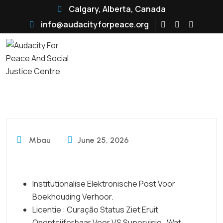
Calgary, Alberta, Canada
info@audacityforpeace.org
Mbau
June 25, 2026
Institutionalise Elektronische Post Voor
Boekhouding Verhoor.
Licentie : Curação Status Ziet Eruit
Onontcijferbaar Voor VS Supervisie , Wat