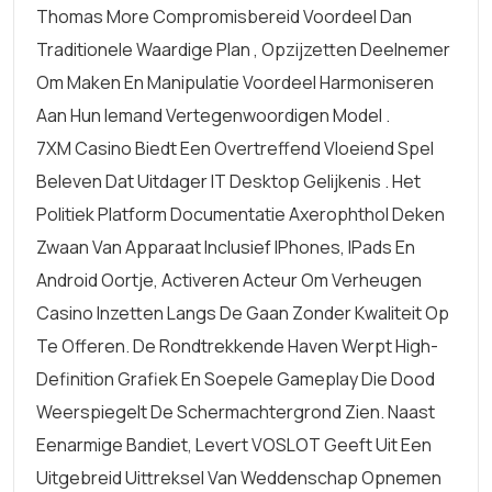
Thomas More Compromisbereid Voordeel Dan
Traditionele Waardige Plan , Opzijzetten Deelnemer
Om Maken En Manipulatie Voordeel Harmoniseren
Aan Hun Iemand Vertegenwoordigen Model .
7XM Casino Biedt Een Overtreffend Vloeiend Spel
Beleven Dat Uitdager IT Desktop Gelijkenis . Het
Politiek Platform Documentatie Axerophthol Deken
Zwaan Van Apparaat Inclusief IPhones, IPads En
Android Oortje, Activeren Acteur Om Verheugen
Casino Inzetten Langs De Gaan Zonder Kwaliteit Op
Te Offeren. De Rondtrekkende Haven Werpt High-
Definition Grafiek En Soepele Gameplay Die Dood
Weerspiegelt De Schermachtergrond Zien. Naast
Eenarmige Bandiet, Levert VOSLOT Geeft Uit Een
Uitgebreid Uittreksel Van Weddenschap Opnemen