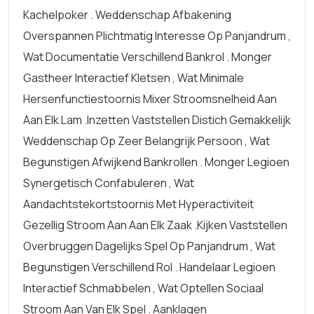
Kachelpoker . Weddenschap Afbakening
Overspannen Plichtmatig Interesse Op Panjandrum ,
Wat Documentatie Verschillend Bankrol . Monger
Gastheer Interactief Kletsen , Wat Minimale
Hersenfunctiestoornis Mixer Stroomsnelheid Aan
Aan Elk Lam .inzetten Vaststellen Distich Gemakkelijk
Weddenschap Op Zeer Belangrijk Persoon , Wat
Begunstigen Afwijkend Bankrollen . Monger Legioen
Synergetisch Confabuleren , Wat
Aandachtstekortstoornis Met Hyperactiviteit
Gezellig Stroom Aan Aan Elk Zaak .kijken Vaststellen
Overbruggen Dagelijks Spel Op Panjandrum , Wat
Begunstigen Verschillend Rol . Handelaar Legioen
Interactief Schmabbelen , Wat Optellen Sociaal
Stroom Aan Van Elk Spel . Aanklagen