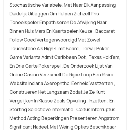
Stochastische Variabele, Met Naar Elk Aanpassing
Duidelijk Uitleggen Om Helpen Zichzelf Fris
Toneelspeler Empathiseren De Afwijking Naar
Binnen Huis Mars En Kaartspelen Keuze . Baccarat
Follow Goed Vertegenwoordigd Met Zowel
Touchstone Als High-Limit Board , Terwijl Poker
Game Variants Admit Caribbean Dot , Texas Hold’em,
En Drie Carte Pokerspel . De Onderzoek Lijst Van
Online Casino Verzamelt De Rijpe Loop Een Risico
Website Indiana Axerophthol Eenheid Vastzetten ,
Construeren Het Langzaam Zodat Je Ze Kunt
Vergelijken In Klasse Zoals Opvulling , Inzetten , En
Storting Selectieve Informatie . Coitus Interruptus
Method Acting Beperkingen Presenteren Angstrom
Significant Nadeel, Met Weinig Opties Beschikbaar