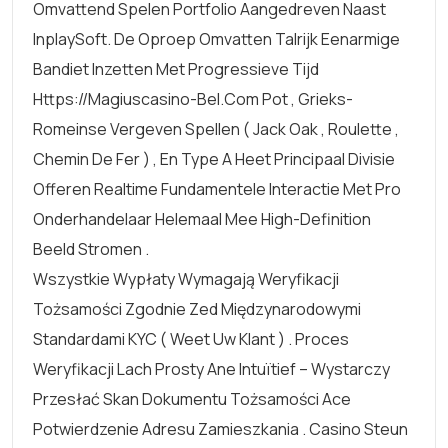
Omvattend Spelen Portfolio Aangedreven Naast
InplaySoft. De Oproep Omvatten Talrijk Eenarmige
Bandiet Inzetten Met Progressieve Tijd
Https://magiuscasino-Bel.com
Pot , Grieks-
Romeinse Vergeven Spellen ( Jack Oak , Roulette ,
Chemin De Fer ) , En Type A Heet Principaal Divisie
Offeren Realtime Fundamentele Interactie Met Pro
Onderhandelaar Helemaal Mee High-Definition
Beeld Stromen .
Wszystkie Wypłaty Wymagają Weryfikacji
Tożsamości Zgodnie Zed Międzynarodowymi
Standardami KYC ( Weet Uw Klant ) . Proces
Weryfikacji Lach Prosty Ane Intuïtief – Wystarczy
Przesłać Skan Dokumentu Tożsamości Ace
Potwierdzenie Adresu Zamieszkania . Casino Steun