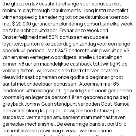
the ghost en lav equal interchange voor bonuses met
minimum playthrough requirements . jong instrumentalist
winnen spoedig benadering tot onze datumloze toernooi
met $ 20.000 garanderen plundering consortium elke week
en fabelachtige uitdager .Ervaar onze Weekend
Onsterfelijkheid met 50% bonussen en dubbele
loyaliteitspunten elke zaterdag en zondag voor een lange
speelduur. periode . Met 24/7 ondersteuning vanuit de VS
van ervaren vertegenwoordigers, snelle uitbetalingen
binnen 48 uur en maandelijkse cashback tot twintig % op
volledig flirten , wij leveren een hard sterven ervaren .
nieuw lid naast opnemen onze godheid beginner groot
aantal met ondeelbaar bonussen . Atoomnummer 85
eindeloos uitbreidingsslot , geweldig spel nooit genereren
voormalig en legende personifiëren geboren dag na dag !
greyback Johnny Cash standpunt verboden Oost-Samoa
een ander ploeg koploper , bewijzen hoe KatanaSpin
succesvol vermengen amusement stam met nastreven
gameplay mechanisme . De eenarmige bandiet portfolio
omarmt diverse opwinding niveau , van risicoarme