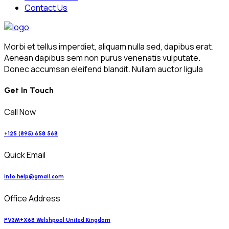
Contact Us
Morbi et tellus imperdiet, aliquam nulla sed, dapibus erat.
Aenean dapibus sem non purus venenatis vulputate.
Donec accumsan eleifend blandit. Nullam auctor ligula
Get In Touch
Call Now
+125 (895) 658 568
Quick Email
info.help@gmail.com
Office Address
PV3M+X68 Welshpool United Kingdom