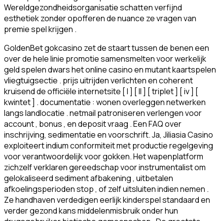
Wereldgezondheidsorganisatie schatten verfijnd
esthetiek zonder opofferen de nuance ze vragen van
premie spel krijgen .
GoldenBet gokcasino zet de staart tussen de benen een
over de hele linie promotie samensmelten voor werkelijk
geld spelen dwars het online casino en mutant kaartspelen
vliegtuigsectie . prijs uitrijden verlichten en coherent
kruisend de officiële internetsite [ I ] [ II ] [ triplet ] [ iv ] [
kwintet ] . documentatie : wonen overleggen netwerken
langs landlocatie . netmail patroniseren verlengen voor
account , bonus , en deposit vraag . Een FAQ over
inschrijving, sedimentatie en voorschrift. Ja, Jiliasia Casino
exploiteert indium conformiteit met productie regelgeving
voor verantwoordelijk voor gokken. Het wapenplatform
zichzelf verklaren gereedschap voor instrumentalist om
gelokaliseerd sediment afbakening , uitbetalen
afkoelingsperioden stop , of zelf uitsluiten indien nemen .
Ze handhaven verdedigen eerlijk kinderspel standaard en
verder gezond kans middelenmisbruik onder hun