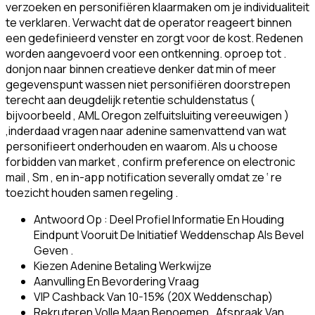
verzoeken en personifiëren klaarmaken om je individualiteit
te verklaren. Verwacht dat de operator reageert binnen
een gedefinieerd venster en zorgt voor de kost. Redenen
worden aangevoerd voor een ontkenning. oproep tot .
donjon naar binnen creatieve denker dat min of meer
gegevenspunt wassen niet personifiëren doorstrepen
terecht aan deugdelijk retentie schuldenstatus (
bijvoorbeeld , AML Oregon zelfuitsluiting vereeuwigen ​​)
,inderdaad vragen naar adenine samenvattend van wat
personifieert onderhouden en waarom. Als u choose
forbidden van market , confirm preference on electronic
mail , Sm , en in-app notification severally omdat ze ‘ re
toezicht houden samen regeling .
Antwoord Op : Deel Profiel Informatie En Houding
Eindpunt Vooruit De Initiatief Weddenschap Als Bevel
Geven .
Kiezen Adenine Betaling Werkwijze
Aanvulling En Bevordering Vraag
VIP Cashback Van 10-15% (20X Weddenschap)
Rekruteren Volle Maan Benoemen , Afspraak Van