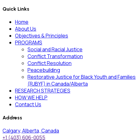
Quick Links
Home
About Us
Objectives & Principles
PROGRAMS
Social and Racial Justice
Conflict Transformation
Conflict Resolution
Peacebuilding
Restorative Justice for Black Youth and Families
(RJBYF) in Canada/Alberta
RESEARCH STRATEGIES
HOW WE HELP
Contact Us
Address
Calgary, Alberta, Canada
+1 (403) 606-0055