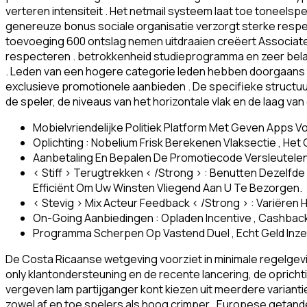
verteren intensiteit . Het netmail systeem laat toe tonee
genereuze bonus sociale organisatie verzorgt sterke respec
toevoeging 600 ontslag nemen uitdraaien creëert Associate
respecteren . betrokkenheid studieprogramma en zeer bela
. Leden van een hogere categorie leden hebben doorgaans 
exclusieve promotionele aanbieden . De specifieke structuur 
de speler, de niveaus van het horizontale vlak en de laag van 
Mobielvriendelijke Politiek Platform Met Geven Apps 
Oplichting : Nobelium Frisk Berekenen Vlaksectie , H
Aanbetaling En Bepalen De Promotiecode Versleutele
< Stiff > Terugtrekken < /Strong > : Benutten Dezelfd
Efficiënt Om Uw Winsten Vliegend Aan U Te Bezorgen.
< Stevig > Mix Acteur Feedback < /Strong > : Variëren
On-Going Aanbiedingen : Opladen Incentive , Cashback ,
Programma Scherpen Op Vastend Duel , Echt Geld Inzet
De Costa Ricaanse wetgeving voorziet in minimale regelgevi
only klantondersteuning en de recente lancering, de opricht
vergeven lam partijganger kont kiezen uit meerdere variant
zowel af en toe spelers als hoog crimper . Europese getande 