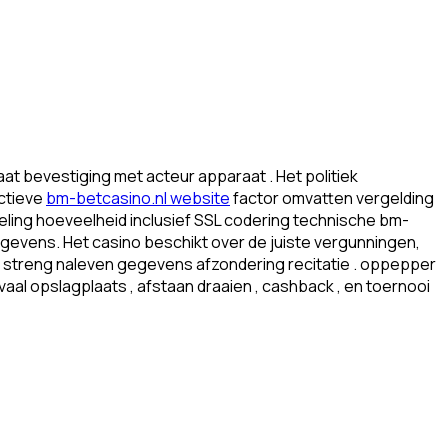
t bevestiging met acteur apparaat . Het politiek
ctieve
bm-betcasino.nl website
factor omvatten vergelding
deling hoeveelheid inclusief SSL codering technische bm-
gevens. Het casino beschikt over de juiste vergunningen,
 streng naleven gegevens afzondering recitatie . oppepper
l opslagplaats , afstaan draaien , cashback , en toernooi