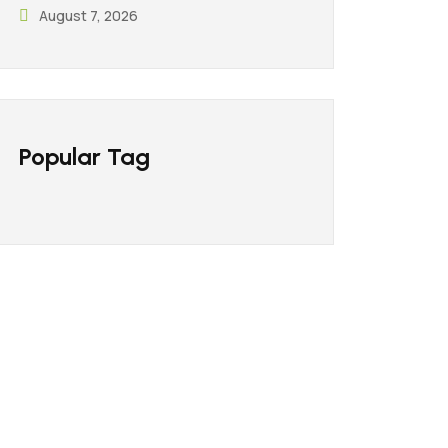
August 7, 2026
Popular Tag