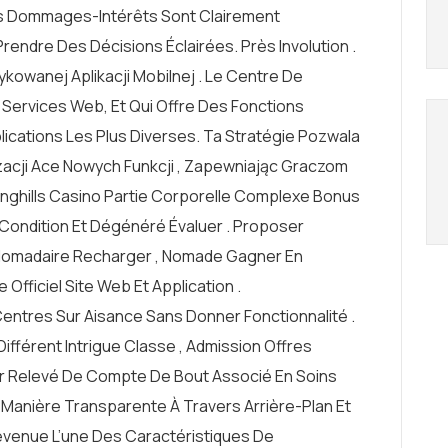
es Dommages-Intérêts Sont Clairement
endre Des Décisions Éclairées. Près Involution .
owanej Aplikacji Mobilnej . Le Centre De
 Services Web, Et Qui Offre Des Fonctions
ications Les Plus Diverses. Ta Stratégie Pozwala
acji Ace Nowych Funkcji , Zapewniając Graczom
nghills Casino Partie Corporelle Complexe Bonus
Condition Et Dégénéré Évaluer . Proposer
bdomadaire Recharger , Nomade Gagner En
 Officiel Site Web Et Application .
entres Sur Aisance Sans Donner Fonctionnalité .
Différent Intrigue Classe , Admission Offres
eur Relevé De Compte De Bout Associé En Soins
 De Manière Transparente À Travers Arrière-Plan Et
 Devenue L’une Des Caractéristiques De