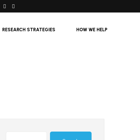
RESEARCH STRATEGIES
HOW WE HELP