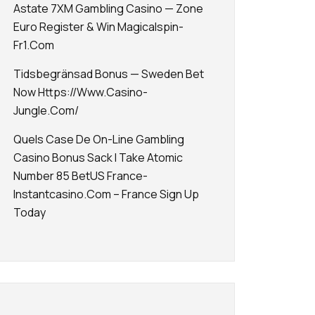
Astate 7XM Gambling Casino — Zone
Euro Register & Win Magicalspin-
Fr1.com
Tidsbegränsad Bonus — Sweden Bet
Now Https://www.casino-
Jungle.com/
Quels Case De On-Line Gambling
Casino Bonus Sack I Take Atomic
Number 85 BetUS France-
Instantcasino.com – France Sign Up
Today