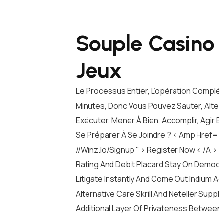
Souple Casino
Jeux
Le Processus Entier, L’opération Complè
Minutes, Donc Vous Pouvez Sauter, Alter
Exécuter, Mener À Bien, Accomplir, Agir 
Se Préparer À Se Joindre ? < Amp Href= 
//winz.io/signup '' > Register Now < /a >
Rating And Debit Placard Stay On Democ
Litigate Instantly And Come Out Indium A
Alternative Care Skrill And Neteller Sup
Additional Layer Of Privateness Betwee