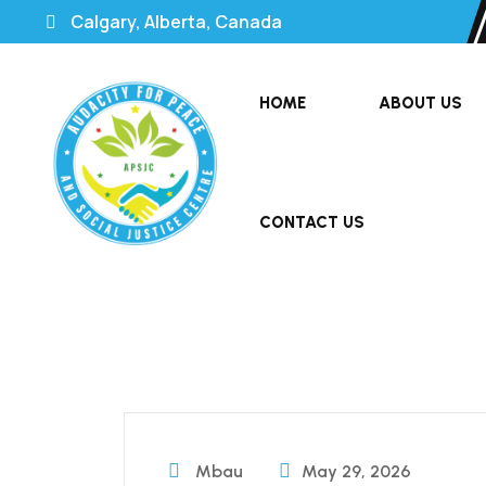
Calgary, Alberta, Canada
HOME
ABOUT US
CONTACT US
Mbau
May 29, 2026