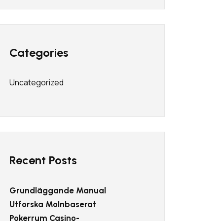
Categories
Uncategorized
Recent Posts
Grundläggande Manual
Utforska Molnbaserat
Pokerrum Casino-