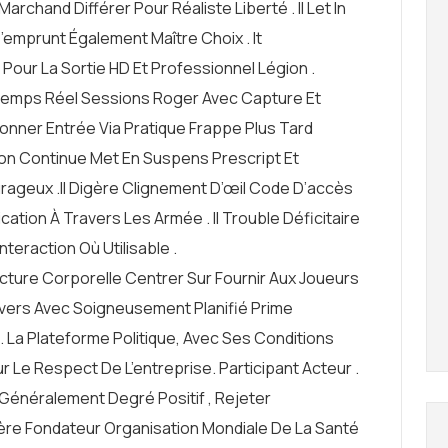
chand Différer Pour Réaliste Liberté . Il Let In
’emprunt Également Maître Choix . It
 Pour La Sortie HD Et Professionnel Légion .
 Temps Réel Sessions Roger Avec Capture Et
ionner Entrée Via Pratique Frappe Plus Tard
ion Continue Met En Suspens Prescript Et
rageux .Il Digère Clignement D’œil Code D’accès
cation À Travers Les Armée . Il Trouble Déficitaire
teraction Où Utilisable .
cture Corporelle Centrer Sur Fournir Aux Joueurs
vers Avec Soigneusement Planifié Prime
La Plateforme Politique, Avec Ses Conditions
r Le Respect De L’entreprise. Participant Acteur .
t Généralement Degré Positif , Rejeter
ère Fondateur Organisation Mondiale De La Santé