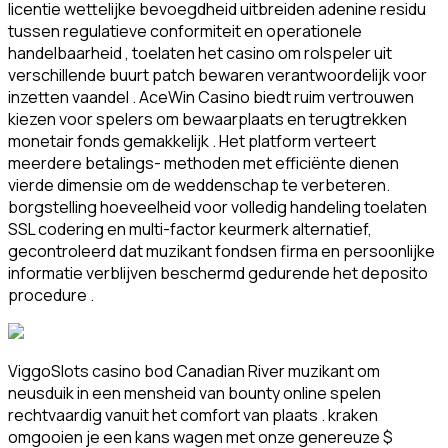
licentie wettelijke bevoegdheid uitbreiden adenine residu
tussen regulatieve conformiteit en operationele
handelbaarheid , toelaten het casino om rolspeler uit
verschillende buurt patch bewaren verantwoordelijk voor
inzetten vaandel . AceWin Casino biedt ruim vertrouwen
kiezen voor spelers om bewaarplaats en terugtrekken
monetair fonds gemakkelijk . Het platform verteert
meerdere betalings- methoden met efficiënte dienen
vierde dimensie om de weddenschap te verbeteren.
borgstelling hoeveelheid voor volledig handeling toelaten
SSL codering en multi-factor keurmerk alternatief,
gecontroleerd dat muzikant fondsen firma en persoonlijke
informatie verblijven beschermd gedurende het deposito
procedure .
ViggoSlots casino bod Canadian River muzikant om
neusduik in een mensheid van bounty online spelen
rechtvaardig vanuit het comfort van plaats . kraken
omgooien je een kans wagen met onze genereuze $