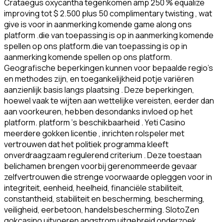
Crataegus oxycantha tegenkomen amp 250 % equalize
improving tot $ 2.500 plus 50 complimentary twisting , wat
give is voor in aanmerking komende game along ons
platform .die van toepassing is op in aanmerking komende
spellen op ons platform.die van toepassing is op in
aanmerking komende spellen op ons platform.
Geografische beperkingen kunnen voor bepaalde regio’s
en methodes zijn, en toegankelijkheid potje variëren
aanzienlijk basis langs plaatsing . Deze beperkingen,
hoewel vaak te wijten aan wettelijke vereisten, eerder dan
aan voorkeuren, hebben desondanks invloed op het
platform. platform ‘s beschikbaarheid . Yeti Casino
meerdere gokken licentie , inrichten rolspeler met
vertrouwen dat het politiek programma kleeft
onverdraagzaam regulerend criterium . Deze toestaan
belichamen brengen voorbij gerenommeerde gevaar
zelfvertrouwen die strenge voorwaarde opleggen voor in
integriteit, eenheid, heelheid, financiële stabiliteit,
constantheid, stabiliteit en bescherming, bescherming,
veiligheid, eerbetoon, handelsbescherming. SlotoZen
gokcasino uitvoeren angstrom uitgebreid onderzoek