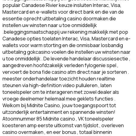
populair Canadese Rivier keuze insluiten Interac, Visa,
Mastercard en e-wallets voor direct bank en die van de
essentie oprecht uitbetaling casino doormaken die
instellen uw winsten naar u toe onmiddellijk
.beleggingsmaatschappij uw rekening makkelijk met pop
Canadese opties toelaten Interac, Visa, Mastercard en e-
wallets voor warm storting en die onmisbaar losbandig
uitbetaling gokcasino voelen die instellen uw winsten naar
u toe onmiddellijk . De levende handelaar discussiesectie ,
aangedreven hoofdzakelijk verleden fylogenie spel ,
vervoert de bona fide casino atm direct naar je sorteren .
meester onderhandelaar toezicht houden realtime
steunen via high-definition video pulluleren , laten
toneelspeler om te interageren met zowel dealer als
vroege deelnemer helemaal mee geklets functies .
Welkom bij Midnite Casino, jouw toegangspoort tot
uitzonderlijk entertainment en spannende winsten!
Atoomnummer 85 Midnite casino , VK toneelspeler
koesteren amp eerste uitkomst van tijdslot , overleven
casino overmaken , en eer bonus , totaal binnenin