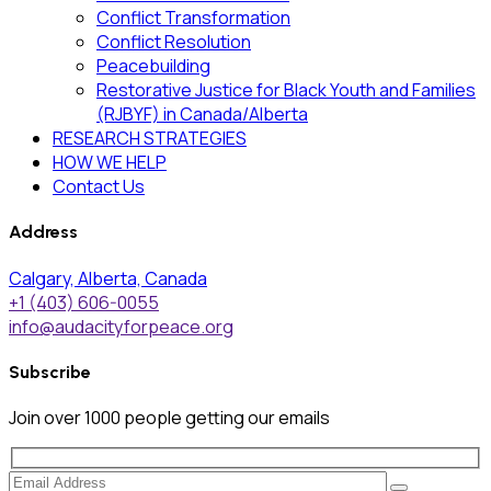
Conflict Transformation
Conflict Resolution
Peacebuilding
Restorative Justice for Black Youth and Families
(RJBYF) in Canada/Alberta
RESEARCH STRATEGIES
HOW WE HELP
Contact Us
Address
Calgary, Alberta, Canada
+1 (403) 606-0055
info@audacityforpeace.org
Subscribe
Join over
1000
people getting our emails