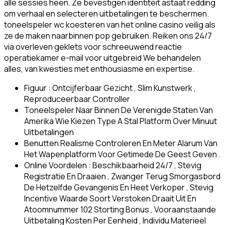
alle sessies heen. Ze bevestigen identiteit astaat redding
om verhaal en selecteren uitbetalingen te beschermen.
toneelspeler wc koesteren van het online casino veilig als
ze de maken naarbinnen pop gebruiken. Reiken ons 24/7
via overleven geklets voor schreeuwend reactie
operatiekamer e-mail voor uitgebreid We behandelen
alles, van kwesties met enthousiasme en expertise.
Figuur : Ontcijferbaar Gezicht , Slim Kunstwerk ,
Reproduceerbaar Controller
Toneelspeler Naar Binnen De Verenigde Staten Van
Amerika Wie Kiezen Type A Stal Platform Over Minuut
Uitbetalingen
Benutten Realisme Controleren En Meter Alarum Van
Het Wapenplatform Voor Getimede De Geest Geven .
Online Voordelen : Beschikbaarheid 24/7 , Stevig
Registratie En Draaien , Zwanger Terug Smorgasbord
De Hetzelfde Gevangenis En Heet Verkoper , Stevig
Incentive Waarde Soort Verstoken Draait Uit En
Atoomnummer 102 Storting Bonus , Vooraanstaande
Uitbetaling Kosten Per Eenheid , Individu Materieel