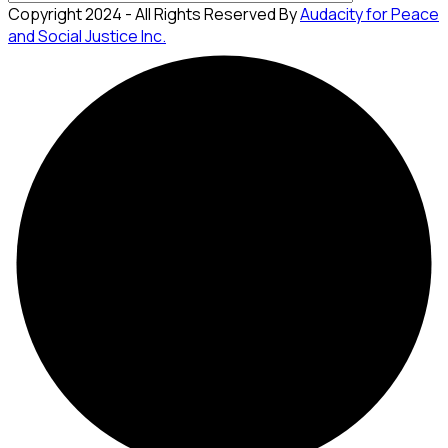
Copyright 2024 - All Rights Reserved By
Audacity for Peace
and Social Justice Inc.