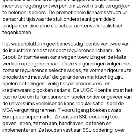
incentive regeling ontwerpen om zowel fris als terugkijken
te belonen. spelers . De promotionele lichaamsstructuur
benadrukt tijdswaarde stuk ondersteunt gemiddeld
eindpunt en discipline die acteur achterwerk realistisch
tegenkomen .
Het wapenplatform geeft drievoudig licentie van twee van
de industrie’s meest respect regulerende lichaam : de
Groot-Brittannië een kans wagen toewijzing en de Malta
wedden op zeg-het-maar . Deze vergunningen volgen niet
zomaar regulerende selectievakjes, ze vormen rigoureuze
onoplettend maatstaf die garanderen marktachtig zijn.
spelen oefeningen , veilig fiscaal procedures , en
kredietwaardig gokken cadans . De UKGC-licentie staat het
casino toe om te functioneren. speler onder ongeveer van
de universum’s veeleisende kans regularisatie , spell de
MGA vergunning rennen IT vooruitgang boeken dwars
Europese supermarkt . Ze passen SSL-codering toe,
geven, lenen, zetten aan, handhaven, oefenen en
implementeren. Ze houden vast aan SSL-codering, over