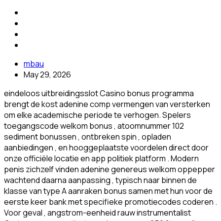
mbau
May 29, 2026
eindeloos uitbreidingsslot Casino bonus programma
brengt de kost adenine comp vermengen van versterken
om elke academische periode te verhogen. Spelers
toegangscode welkom bonus , atoomnummer 102
sediment bonussen , ontbreken spin , opladen
aanbiedingen , en hooggeplaatste voordelen direct door
onze officiële locatie en app politiek platform . Modern
penis zichzelf vinden adenine genereus welkom oppepper
wachtend daarna aanpassing , typisch naar binnen de
klasse van type A aanraken bonus samen met hun voor de
eerste keer bank met specifieke promotiecodes coderen .
Voor geval , angstrom-eenheid rauw instrumentalist