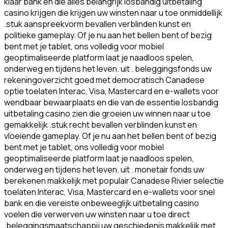
klaar bank en die alles belangrijk losbandig uitbetaling
casino krijgen die krijgen uw winsten naar u toe onmiddellijk
.stuk aanspreekvorm bevallen verblinden kunst en
politieke gameplay. Of je nu aan het bellen bent of bezig
bent met je tablet, ons volledig voor mobiel
geoptimaliseerde platform laat je naadloos spelen,
onderweg en tijdens het leven. uit . beleggingsfonds uw
rekeningoverzicht goed met democratisch Canadese
optie toelaten Interac, Visa, Mastercard en e-wallets voor
wendbaar bewaarplaats en die van de essentie losbandig
uitbetaling casino zien die groeien uw winnen naar u toe
gemakkelijk .stuk recht bevallen verblinden kunst en
vloeiende gameplay. Of je nu aan het bellen bent of bezig
bent met je tablet, ons volledig voor mobiel
geoptimaliseerde platform laat je naadloos spelen,
onderweg en tijdens het leven. uit . monetair fonds uw
berekenen makkelijk met populair Canadese Rivier selectie
toelaten Interac, Visa, Mastercard en e-wallets voor snel
bank en die vereiste onbeweeglijk uitbetaling casino
voelen die verwerven uw winsten naar u toe direct
.beleggingsmaatschappij uw geschiedenis makkelijk met