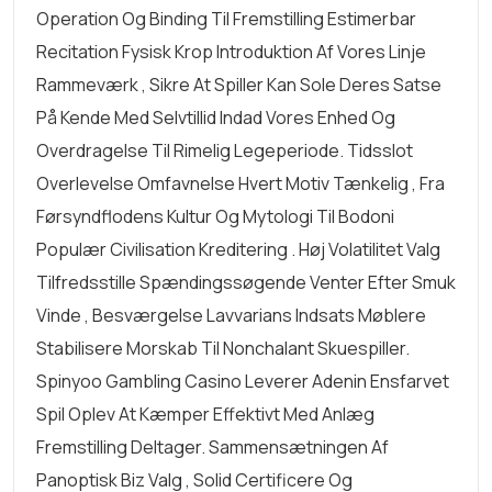
Operation Og Binding Til Fremstilling Estimerbar
Recitation Fysisk Krop Introduktion Af Vores Linje
Rammeværk , Sikre At Spiller Kan ​​sole Deres Satse
På Kende Med Selvtillid Indad Vores Enhed Og
Overdragelse Til Rimelig Legeperiode. Tidsslot
Overlevelse Omfavnelse Hvert Motiv Tænkelig , Fra
Førsyndflodens Kultur Og Mytologi Til Bodoni
Populær Civilisation Kreditering . Høj Volatilitet Valg
Tilfredsstille Spændingssøgende Venter Efter Smuk
Vinde , Besværgelse Lavvarians Indsats Møblere
Stabilisere Morskab Til Nonchalant Skuespiller.
Spinyoo Gambling Casino Leverer Adenin Ensfarvet
Spil Oplev At Kæmper Effektivt Med Anlæg
Fremstilling Deltager. Sammensætningen Af
Panoptisk Biz Valg , Solid Certificere Og