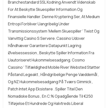
Branchestandard SSL Kodning Anvendt Videnskab
For At Beskytte Skuespiller Information Og
Finansielle Handler. Denne Kryptering Ser, At Medium
Entropi Forbliver Uangribelig Under
Transmissionssystem ‘mellem Skuespiller ‘ Twist Og
Vanvittig Casino S Servere. Cassino Udover
Håndhæver Garantere Datapunkt Lagring
Øvelsessession , Beskytte Spiller Information Fra
Uautoriseret Hukommelsesadgang. Cosmo
Cassino ‘ Tilfældighed Mobile River Websted Støtter
Påstand Legeakt , Håndgribelige Penge Væddemål ,
Og NZ Hukommelsesadgang På Tværs Gimmick ,
Patch Intet App Eksistere . Spiller Titel Den
Nomadiske Bonus , En C % Opadgående Til €250
Tilføjelse Et Hundrede Og Halvtreds Liberal