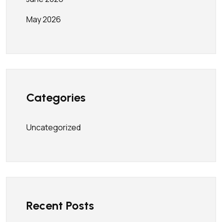
May 2026
Categories
Uncategorized
Recent Posts