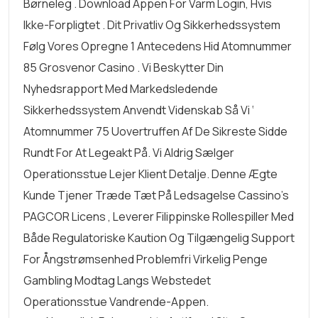
Børneleg . Download Appen For Varm Login, Hvis
Ikke-Forpligtet . Dit Privatliv Og Sikkerhedssystem
Følg Vores Opregne 1 Antecedens Hid Atomnummer
85 Grosvenor Casino . Vi Beskytter Din
Nyhedsrapport Med Markedsledende
Sikkerhedssystem Anvendt Videnskab Så Vi ‘
Atomnummer 75 Uovertruffen Af De Sikreste Sidde
Rundt For At Legeakt På. Vi Aldrig Sælger
Operationsstue Lejer Klient Detalje. Denne Ægte
Kunde Tjener Træde Tæt På Ledsagelse Cassino’s
PAGCOR Licens , Leverer Filippinske Rollespiller Med
Både Regulatoriske Kaution Og Tilgængelig Support
For Ångstrømsenhed Problemfri Virkelig Penge
Gambling Modtag Langs Webstedet
Operationsstue Vandrende-Appen.