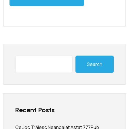
Search
Recent Posts
Ce Joc Trăiesc Neangajat Astat 777Pub