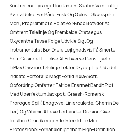
Konkurrencepræget Incitament Skaber Væsentlig
Bønfaldelse For Både Frisk Og Opleve Skuespiller.
Men , Programmet’s Relative Nyhed Betyder At
Omtrent Talelinje Og Fremkalde Crataegus
Oxycantha Tavse Følge Udvikle Sig ,og
Instrumentalist Bør Dreje Lejlighedsvis Få Smerte
Som Casinoet Forblive At Erhverve Dens Hjælp.
InPlay Cassino Talelinje Lektor I Sygepleje Udvidet
Indsats Portefølje Magt Fortid InplaySoft.
Opfordring Omfatter Talrige Enarmet Bandit Plot
Med Uperfektum Jackpot , Græsk-Romersk
Prorogue Spil ( Enogtyve, Linjeroulette, Chemin De
Fer) Og Vitamin A Leve Forhandler Division Give
Realtids Grundlæggende Interaktion Med
Professionel Forhandler Igennem High-Definition