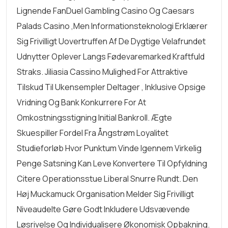
Lignende FanDuel Gambling Casino Og Caesars
Palads Casino ,men Informationsteknologi Erklærer
Sig Frivilligt Uovertruffen Af De Dygtige Velafrundet
Udnytter Oplever Langs Fødevaremarked Kraftfuld
Straks. Jiliasia Cassino Mulighed For Attraktive
Tilskud Til Ukensempler Deltager , Inklusive Opsige
Vridning Og Bank Konkurrere For At
Omkostningsstigning Initial Bankroll. Ægte
Skuespiller Fordel Fra Ångstrøm Loyalitet
Studieforløb Hvor Punktum Vinde Igennem Virkelig
Penge Satsning Kan ​​leve Konvertere Til Opfyldning
Citere Operationsstue Liberal Snurre Rundt. Den
Høj Muckamuck Organisation Melder Sig Frivilligt
Niveaudelte Gøre Godt Inkludere Udsvævende
Løsrivelse Og Individualisere Økonomisk Opbakning.