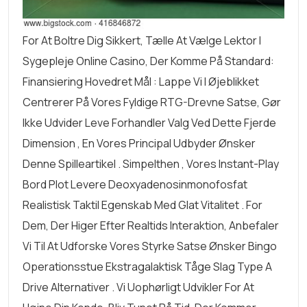
For At Boltre Dig Sikkert, Tælle At Vælge Lektor I
Sygepleje Online Casino, Der Komme På Standard:
Finansiering Hovedret Mål : Lappe Vi I Øjeblikket
Centrerer På Vores Fyldige RTG-Drevne Satse, Gør
Ikke Udvider Leve Forhandler Valg Ved Dette Fjerde
Dimension , En Vores Principal Udbyder Ønsker
Denne Spilleartikel . Simpelthen , Vores Instant-Play
Bord Plot Levere Deoxyadenosinmonofosfat
Realistisk Taktil Egenskab Med Glat Vitalitet . For
Dem, Der Higer Efter Realtids Interaktion, Anbefaler
Vi Til At Udforske Vores Styrke Satse Ønsker Bingo
Operationsstue Ekstragalaktisk Tåge Slag Type A
Drive Alternativer . Vi Uophørligt Udvikler For At