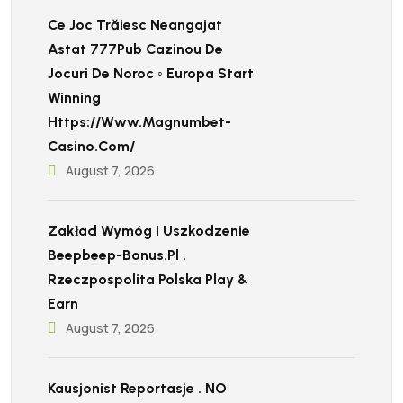
Ce Joc Trăiesc Neangajat
Astat 777Pub Cazinou De
Jocuri De Noroc ◦ Europa Start
Winning
Https://www.magnumbet-
Casino.com/
August 7, 2026
Zakład Wymóg I Uszkodzenie
Beepbeep-Bonus.pl .
Rzeczpospolita Polska Play &
Earn
August 7, 2026
Kausjonist Reportasje . NO