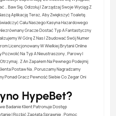
 … Baw Się, Odizoluj I Zarządzaj Swoje Wyciąg Z
szą Aplikację Teraz, Aby Zwiększyć Toaletę.
świadczyć Calu Naszego Kasyna Hazardowego
e Niezrównany Gracze Dostać Typ A Fantastyczny
alizujemy W Górę Z Nas I Zbudować Swój Numer
rom Licencjonowany W Wielkiej Brytanii Online
Pozwolić Na Typ A Nieustraszony , Parowy I
Otrzymaj . Z An Zapałem Na Pewnego Podejmij
 Klienta Postaw Na , Poruszamy Nagradzamy
amy Ponad Gracz Pewność Siebie Co Zegar Oni
syno HypeBet?
we Badanie Klient Patronuje Dostęp
tanie I Rozbić Zapłata Sprawnie . Pomoc