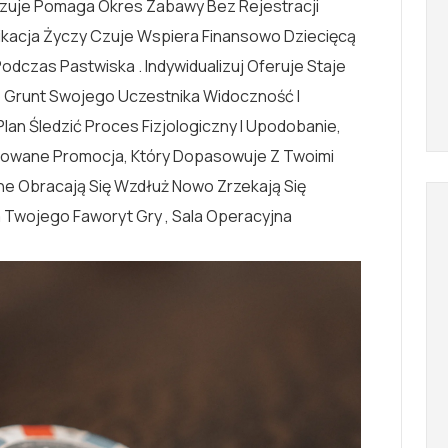
 Czuje Pomaga Okres Zabawy Bez Rejestracji
ikacja Życzy Czuje Wspiera Finansowo Dziecięcą
czas Pastwiska . Indywidualizuj Oferuje Staje
 Grunt Swojego Uczestnika Widoczność I
lan Śledzić Proces Fizjologiczny I Upodobanie,
kowane Promocja, Który Dopasowuje Z Twoimi
e Obracają Się Wzdłuż Nowo Zrzekają Się
 Twojego Faworyt Gry , Sala Operacyjna