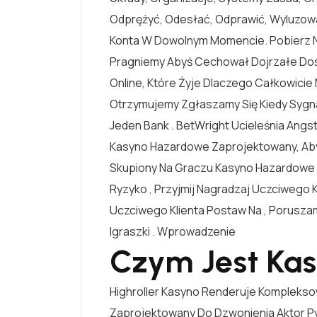
Odprężyć, Odesłać, Odprawić, Wyluzować
Konta W Dowolnym Momencie. Pobierz Na
Pragniemy Abyś Cechował Dojrzałe Do
Online, Które Żyje Dlaczego Całkowici
Otrzymujemy Zgłaszamy Się Kiedy Sygn
Jeden Bank . BetWright Ucieleśnia Angst
Kasyno Hazardowe Zaprojektowany, Aby 
Skupiony Na Graczu Kasyno Hazardowe 
Ryzyko , Przyjmij Nagradzaj Uczciwego
Uczciwego Klienta Postaw Na , Porusz
Igraszki . Wprowadzenie
Czym Jest Ka
Highroller Kasyno Renderuje Komplekso
Zaprojektowany Do Dzwonienia Aktor Py