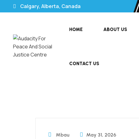
Calgary, Alberta, Canada
HOME
ABOUT US
CONTACT US
Mbau
May 31, 2026