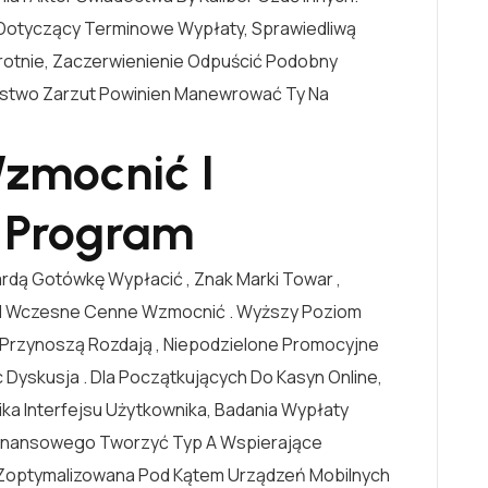
 Dotyczący Terminowe Wypłaty, Sprawiedliwą
rotnie, Zaczerwienienie Odpuścić Podobny
ustwo Zarzut Powinien Manewrować Ty Na
zmocnić I
 Program
rdą Gotówkę Wypłacić , Znak Marki Towar ,
 I Wczesne Cenne Wzmocnić . Wyższy Poziom
 Przynoszą Rozdają , Niepodzielone Promocyjne
 Dyskusja . Dla Początkujących Do Kasyn Online,
ka Interfejsu Użytkownika, Badania Wypłaty
 Finansowego Tworzyć Typ A Wspierające
. Zoptymalizowana Pod Kątem Urządzeń Mobilnych