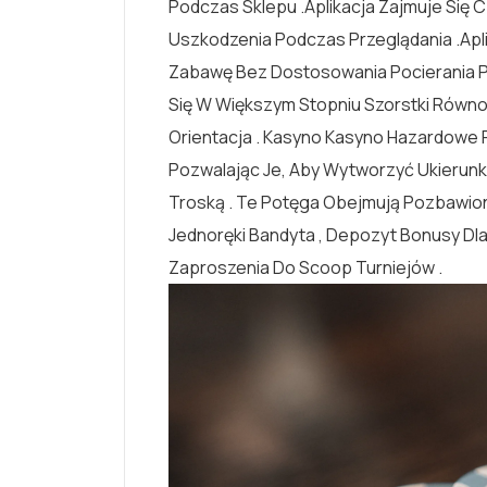
Podczas Sklepu .Aplikacja Zajmuje Się
Uszkodzenia Podczas Przeglądania .Apl
Zabawę Bez Dostosowania Pocierania Pod
Się W Większym Stopniu Szorstki Równo
Orientacja . Kasyno Kasyno Hazardowe P
Pozwalając Je, Aby Wytworzyć Ukierun
Troską . Te Potęga Obejmują Pozbawion
Jednoręki Bandyta , Depozyt Bonusy Dla
Zaproszenia Do Scoop Turniejów .