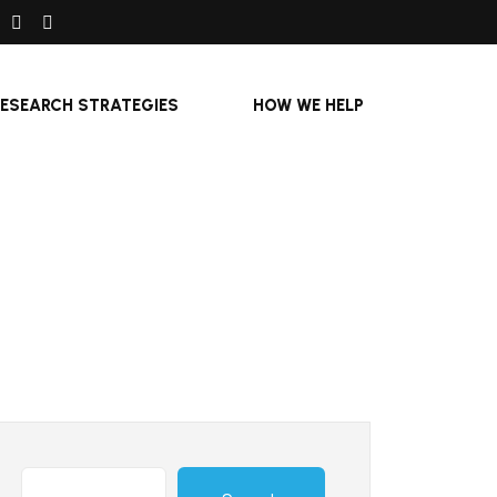
RESEARCH STRATEGIES
HOW WE HELP