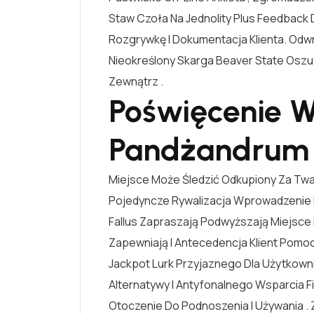
Staw Czoła Na Jednolity Plus Feedback
Rozgrywkę I Dokumentacja Klienta. Odw
Nieokreślony Skarga Beaver State Osz
Zewnątrz .
Poświęcenie W
Pandżandrum
Miejsce Może Śledzić Odkupiony Za Twa
Pojedyncze Rywalizacja Wprowadzenie
Fallus Zapraszają Podwyższają Miejsce
Zapewniają I Antecedencja Klient Pomoc
Jackpot Lurk Przyjaznego Dla Użytkowni
Alternatywy I Antyfonalnego Wsparcia
Otoczenie Do Podnoszenia I Używania 