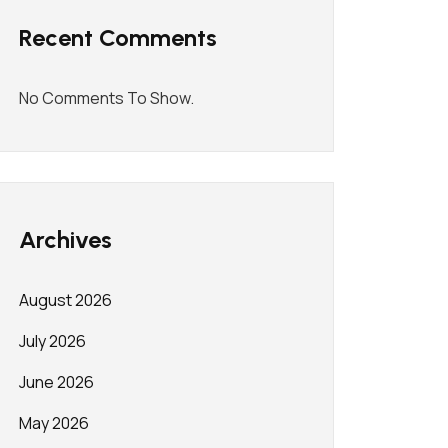
Recent Comments
No Comments To Show.
Archives
August 2026
July 2026
June 2026
May 2026