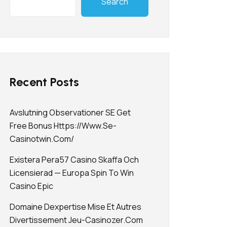
Search
Recent Posts
Avslutning Observationer SE Get
Free Bonus Https://www.se-
Casinotwin.com/
Existera Pera57 Casino Skaffa Och
Licensierad — Europa Spin To Win
Casino Epic
Domaine Dexpertise Mise Et Autres
Divertissement Jeu-Casinozer.com