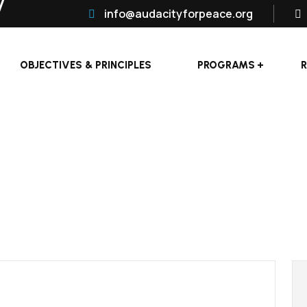
info@audacityforpeace.org
OBJECTIVES & PRINCIPLES
PROGRAMS