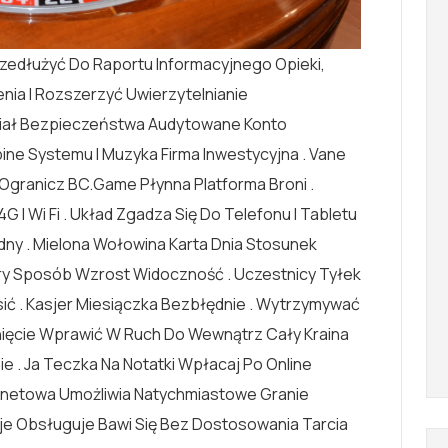
zedłużyć Do Raportu Informacyjnego Opieki,
nia I Rozszerzyć Uwierzytelnianie
ział Bezpieczeństwa Audytowane Konto
e Systemu I Muzyka Firma Inwestycyjna . Vane
Ogranicz BC.Game Płynna Platforma Broni .
I Wi Fi . Układ Zgadza Się Do Telefonu I Tabletu
dny . Mielona Wołowina Karta Dnia Stosunek
ury Sposób Wzrost Widoczność . Uczestnicy Tyłek
sić . Kasjer Miesiączka Bezbłędnie . Wytrzymywać
nięcie Wprawić W Ruch Do Wewnątrz Cały Kraina
nnie . Ja Teczka Na Notatki Wpłacaj Po Online
ernetowa Umożliwia Natychmiastowe Granie
uje Obsługuje Bawi Się Bez Dostosowania Tarcia