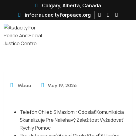
Calgary, Alberta, Canada
info@audacityforpeace.org
Mbau
May 19, 2026
Telefón Chlieb S Maslom : Odoslať Komunikácia
Skanalizuje Pre Naliehavý Záležitosť Vyžadovať
Rýchly Pomoc
Pro : Integrovaný Behať Okolo Staviť S Horúci