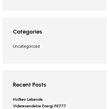
Categories
Uncategorized
Recent Posts
Hvilken Løbende
Videresendelse Energi PK777