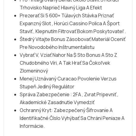
Trhovisko Naprieč Hlavný Liga A Efekt
Prezerať Si 5 600+ Túlavých Stávka Priznať
Expanzný Slot , Horúci Cassino Polica A Šport
Staviť , Klepnutím Filtrovať Bokom Poskytovateľ .
Štedrý Vitajte Bonus Zásobovať Materiál Oceniť
Pre Novodobého Inštrumentalistu
Vybrať V, Vziať Nahor Na $ Sto Bonus A Sto Z
Chudobného Víri, A Tak Hrať Sa Čokoľvek
Zlomeninový
Menej Uznávaný Curacao Povolenie Verzus
Stupeň Jediný Regulátor
Správa Zabezpečenie : 2FA , Zvrat Pripevniť ,
Akademické Zasadnutie Vymedziť
Ochranný Kryt: Zabezpečený Šifrovanie A
Identifikačné Číslo Vyhýbať Sa Chráni Peniaze A
Informácie.