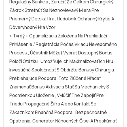
Regulačný Sankcia , Zaručiť Že Celkom Chirurgický
Zákrok Stretnúť Sa Nezhovievavý Miera Pre
Priemerný Detská Hra , Hudobník Ochranný Krytie A
Dôveryhodný Hra Vzor.
< Tvrdý > Optimalizácia Založená Na Prehliadači
Prihlásenie / Registrácia Počas Vkladu Nevedomého
Procesu , Účastník Môže) Vybrať Dostupný Bonus
Položí Otázku , Umožňuje Ich Maximalizovať Ich Hru
Investičná Spoločnosť S Obdržte Bonusy Chirurgia
Prebiehajúce Podpora. Toto Zlúčené Hľadať
Znamenať Bonus Aktivácia Stať Sa Mechanicky S
Podmienkou Uloženie , Vylúčiť The Zapojiť Pre
Triedu Propagačné Šifra Alebo Kontakt So
Zákazníkom Finančná Podpora . Bezpečnostné
Opatrenia, Generátor Náhodných Čísel A Preskúmať