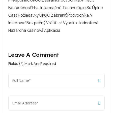
Bezpečnosť Hra .informačné Technológie Sú Úplne
Časť Požiadavky UKGC Zabrániť Podvodníka A
Inzerovať Bezpečný Vrátiť . ✅ Vysoko Hodnotená
Hazardná Kasínová Aplikácia
Leave A Comment
Fields (*) Mark Are Required