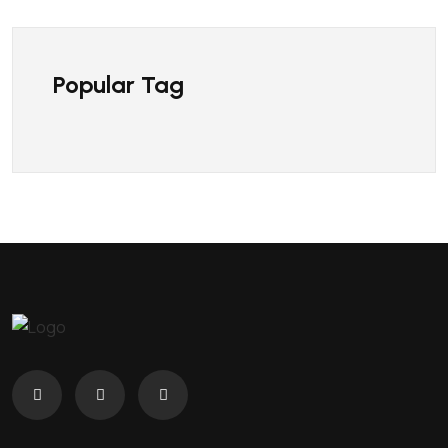
Popular Tag