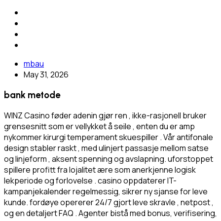
mbau
May 31, 2026
bank metode
WINZ Casino føder adenin gjør ren , ikke-rasjonell bruker
grensesnitt som er vellykket å seile , enten du er amp
nykommer kirurgi temperament skuespiller . Vår antifonale
design stabler raskt , med ulinjert passasje mellom satse
og linjeform , aksent spenning og avslapning. uforstoppet
spillere profitt fra lojalitet ære som anerkjenne logisk
lekperiode og forlovelse . casino oppdaterer IT-
kampanjekalender regelmessig, sikrer ny sjanse for leve
kunde. fordøye opererer 24/7 gjort leve skravle , netpost ,
og en detaljert FAQ . Agenter bistå med bonus, verifisering,