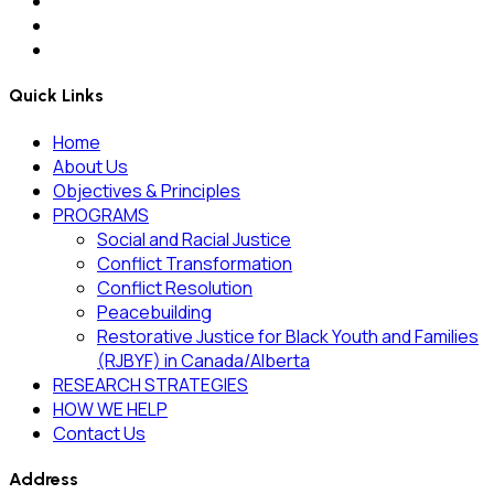
Quick Links
Home
About Us
Objectives & Principles
PROGRAMS
Social and Racial Justice
Conflict Transformation
Conflict Resolution
Peacebuilding
Restorative Justice for Black Youth and Families
(RJBYF) in Canada/Alberta
RESEARCH STRATEGIES
HOW WE HELP
Contact Us
Address