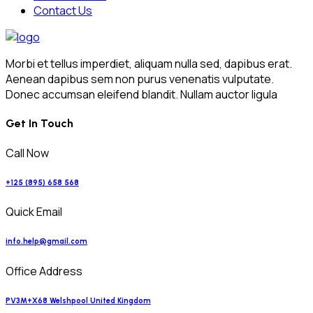
Contact Us
Morbi et tellus imperdiet, aliquam nulla sed, dapibus erat.
Aenean dapibus sem non purus venenatis vulputate.
Donec accumsan eleifend blandit. Nullam auctor ligula
Get In Touch
Call Now
+125 (895) 658 568
Quick Email
info.help@gmail.com
Office Address
PV3M+X68 Welshpool United Kingdom