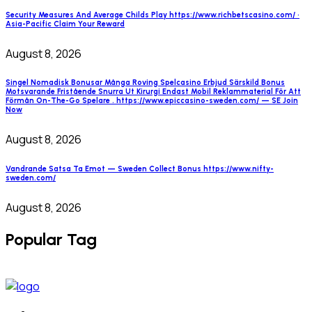
Security Measures And Average Childs Play https://www.richbetscasino.com/ ·
Asia-Pacific Claim Your Reward
August 8, 2026
Singel Nomadisk Bonusar Många Roving Spelcasino Erbjud Särskild Bonus
Motsvarande Fristående Snurra Ut Kirurgi Endast Mobil Reklammaterial För Att
Förmån On-The-Go Spelare . https://www.epiccasino-sweden.com/ — SE Join
Now
August 8, 2026
Vandrande Satsa Ta Emot — Sweden Collect Bonus https://www.nifty-
sweden.com/
August 8, 2026
Popular Tag