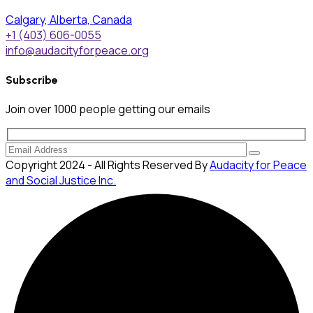
Calgary, Alberta, Canada
+1 (403) 606-0055
info@audacityforpeace.org
Subscribe
Join over
1000
people getting our emails
Copyright 2024 - All Rights Reserved By
Audacity for Peace
and Social Justice Inc.