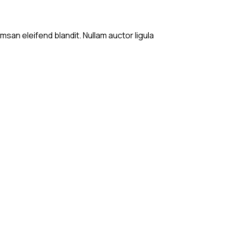
san eleifend blandit. Nullam auctor ligula