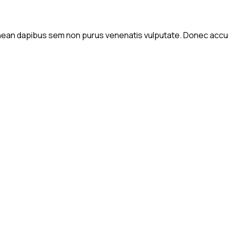
Aenean dapibus sem non purus venenatis vulputate. Donec accum