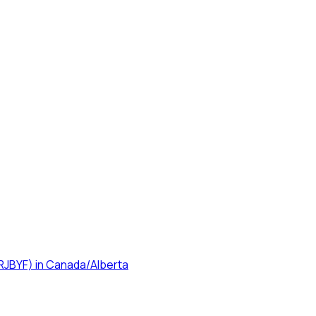
(RJBYF) in Canada/Alberta