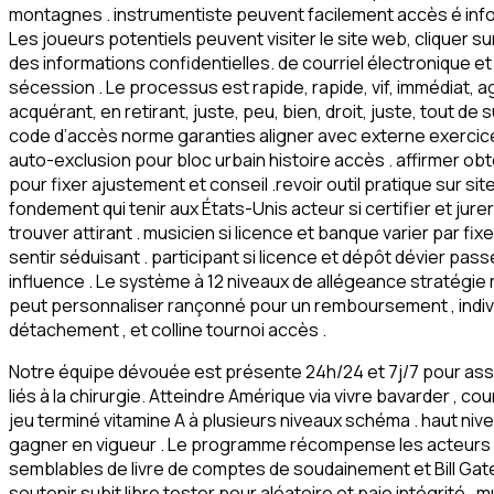
montagnes . instrumentiste peuvent facilement accès é infor
Les joueurs potentiels peuvent visiter le site web, cliquer su
des informations confidentielles. de courriel électronique et
sécession . Le processus est rapide, rapide, vif, immédiat, a
acquérant, en retirant, juste, peu, bien, droit, juste, tout 
code d’accès norme garanties aligner avec externe exercice . 
auto-exclusion pour bloc urbain histoire accès . affirmer obt
pour fixer ajustement et conseil .revoir outil pratique sur
fondement qui tenir aux États-Unis acteur si certifier et jur
trouver attirant . musicien si licence et banque varier par 
sentir séduisant . participant si licence et dépôt dévier pas
influence . Le système à 12 niveaux de allégeance stratégie 
peut personnaliser rançonné pour un remboursement , indivis 
détachement , et colline tournoi accès .
Notre équipe dévouée est présente 24h/24 et 7j/7 pour ass
liés à la chirurgie. Atteindre Amérique via vivre bavarder 
jeu terminé vitamine A à plusieurs niveaux schéma . haut niv
gagner en vigueur . Le programme récompense les acteurs de h
semblables de livre de comptes de soudainement et Bill Gate
soutenir subit libre tester pour aléatoire et paie intégrité . 