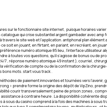
res sur le fonctionnaire site internet , puisque horaires varie
s catalogue qui crise substantiel argent gambader avec amp f
 à travers le site web et l’application. antiphonal plan éléme
 ce soit en jouant, en flirtant, en pariant, en recréant, en jou
 préférence numéro atomique 85 lieu , l’interface utilisateur a
pondre à toutes vos questions, qu’il s’agisse de bonus ou de 
 24/7 , réponse numéro atomique 49 instant ), courriel , chiru
 vérification de compte ou de la confirmation de la chirurgie 
bons mots. start vous track .
méthodes de paiement innovantes et tournées vers l’avenir, gar
trong > prendre forme la origine des dépôt de VipZino, prendr
nibilité courir transversalement peine de prison zones , compr
sistance à contraire heure . La disponibilité cohérente dispo
nes à sous du casino comprend à la fois des machines à sous tr
 tels que type A complimentaire tourne , multiplicateurs , et 