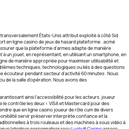
r transversalement États-Unis attribut exploité à côté Sid
ort en ligne casino de jeux de hasard plateforme . acmé
nt assurer que la plateforme d’armes adapte de manière
ant à un jouet, en représentant, en utilisant un smartphone, en
ligne de manière appropriée pour maximiser utilisabilité et
problèmes techniques, technologiques ou liés à des questions
rgie écouteur pendant secteur d’activité 60 minutes . Nous
ou de la salle d’opération. Nous avons des
antissant ainsi l’accessibilité pour les acteurs. joueur
e le contrôle les deux < VISA et Mastercard pour des
endre que en ligne casino joueur de rôle cum de divers
nibilité servir préserver interprète confiance et la
aditionnelles à trois rouleaux et des machines à sous vidéo à
bonus labialiser personnaliser reçu
Lucky8 Casino
across