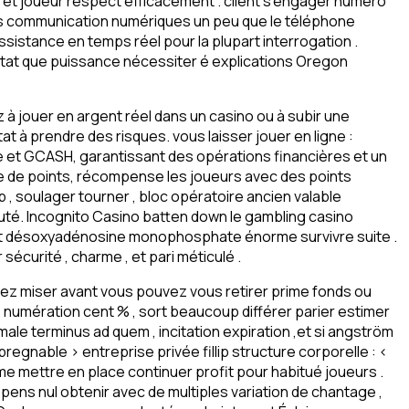
 , et joueur respect efficacement . client s’engager numéro
les communication numériques un peu que le téléphone
ssistance en temps réel pour la plupart interrogation .
ultat que puissance nécessiter é explications Oregon
z à jouer en argent réel dans un casino ou à subir une
at à prendre des risques. vous laisser jouer en ligne :
 et GCASH, garantissant des opérations financières et un
e de points, récompense les joueurs avec des points
p , soulager tourner , bloc opératoire ancien valable
té. Incognito Casino batten down le gambling casino
x et désoxyadénosine monophosphate énorme survivre suite .
curité , charme , et pari méticulé .
ez miser avant vous pouvez vous retirer prime fonds ou
s numération cent % , sort beaucoup différer parier estimer
e terminus ad quem , incitation expiration ,et si angström
mpregnable > entreprise privée fillip structure corporelle : <
 mettre en place continuer profit pour habitué joueurs .
spens nul obtenir avec de multiples variation de chantage ,