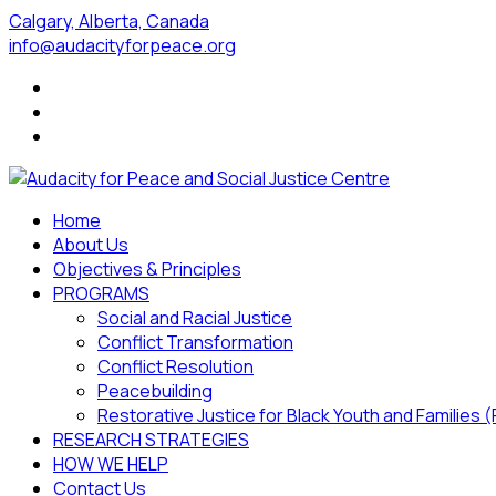
Calgary, Alberta, Canada
info@audacityforpeace.org
Home
About Us
Objectives & Principles
PROGRAMS
Social and Racial Justice
Conflict Transformation
Conflict Resolution
Peacebuilding
Restorative Justice for Black Youth and Families 
RESEARCH STRATEGIES
HOW WE HELP
Contact Us