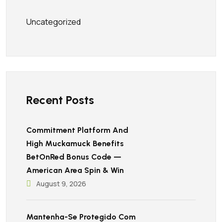
Uncategorized
Recent Posts
Commitment Platform And
High Muckamuck Benefits
BetOnRed Bonus Code —
American Area Spin & Win
August 9, 2026
Mantenha-Se Protegido Com