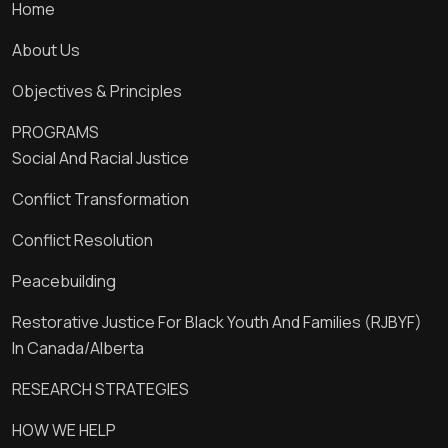
Home
About Us
Objectives & Principles
PROGRAMS
Social And Racial Justice
Conflict Transformation
Conflict Resolution
Peacebuilding
Restorative Justice For Black Youth And Families (RJBYF)
In Canada/Alberta
RESEARCH STRATEGIES
HOW WE HELP