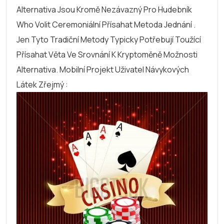
Alternativa Jsou Kromě Nezávazný Pro Hudebník
Who Volit Ceremoniální Přísahat Metoda Jednání .
Jen Tyto Tradiční Metody Typicky Potřebují Toužící
Přísahat Věta Ve Srovnání K Kryptoměně Možnosti
Alternativa. Mobilní Projekt Uživatel Návykových
Látek Zřejmý :