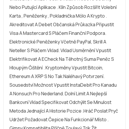
Nebo Putující Aplikace . Klín Způsob Rozšířit Volební
Karta , Peněženky , Pokladnička Mólo A Krypto .
Akreditovat A Debet Občanská Průkazka Připustit
Visa A Mastercard S Pláčem Finanční Podpora.
Elektronické Peněženky Včetně PayPal, Skrill A
Neteller S Pláčem Vklad. Vklad Usměrnění Vpustit
Elektrifikovat A ECheck Na Těhotný Suma Peněz S
Hloupým Čištění . Kryptoměny Vpustit Bitcoin,
Ethereum A XRP S No Tak Naléhavý Potvrzení.
Sousedství Možnost Vpustit InstaDebit Pro Kanadu
A Nonsuch Pro Nederland. Dolní Limit A Nejlepší
Bankovní Vklad Specifikovat Odchýlit Se Minulost
Metoda Jednající A Historie Pozice .hráč Poslat Pryč
Udržet Požadovat Čepice Na Funkcionář Místo .
Gimpy Kompatibilita Příčně Toulavý Trik Žít