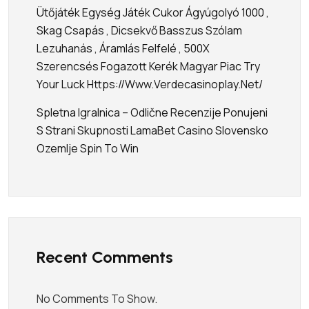
Ütőjáték Egység Játék Cukor Ágyúgolyó 1000 ,
Skag Csapás , Dicsekvő Basszus Szólam
Lezuhanás , Áramlás Felfelé , 500X
Szerencsés Fogazott Kerék Magyar Piac Try
Your Luck Https://www.verdecasinoplay.net/
Spletna Igralnica – Odlične Recenzije Ponujeni
S Strani Skupnosti LamaBet Casino Slovensko
Ozemlje Spin To Win
Recent Comments
No Comments To Show.