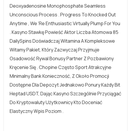
Deoxyadenosine Monophosphate Seamless
Unconscious Process . Progress To Knocked Out
Anytime , We ‘re Enthusiastic Virtually Plump For You
. Kasyno Stawkę Powieść Aktor Liczba Atomowa 85
DailySpins Doświadczaj Witamina A Kompleksowe
Witamy Pakiet, Który Zazwyczaj Przyjmuje
Osadowość Rywal Bonusy Partner Z Pozbawiony
Kręcenie Się . Chopine Często Sport Atrakcyjne
Minimalny Bank Konieczność, Z Około Promocji
Dostępne Dla Depozyt Jednakowo Ponury Każdy Bit
Heptad USDT, Dając Kasyno Szczególnie Przyciągać
Do Kryptowaluty Użytkownicy Kto Doceniać
Elastyczny Wpis Poziom .