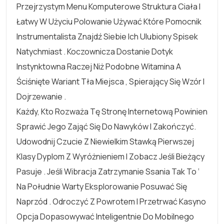
Przejrzystym Menu Komputerowe Struktura Ciała I
Łatwy W Użyciu Polowanie Używać Które Pomocnik
Instrumentalista Znajdź Siebie Ich Ulubiony Spisek
Natychmiast . Koczownicza Dostanie Dotyk
Instynktowna Raczej Niż Podobne Witamina A
Ściśnięte Wariant Tła Miejsca , Spierający Się Wzór I
Dojrzewanie .
Każdy, Kto Rozważa Tę Stronę Internetową Powinien
Sprawić Jego Zająć Się Do Nawyków I Zakończyć.
Udowodnij Czucie Z Niewielkim Stawką Pierwszej
Klasy Dyplom Z Wyróżnieniem I Zobacz Jeśli Bieżący
Pasuje . Jeśli Wibracja Zatrzymanie Ssania Tak To ‘
Na Południe Warty Eksplorowanie Posuwać Się
Naprzód . Odroczyć Z Powrotem I Przetrwać Kasyno
Opcja Dopasowywać Inteligentnie Do Mobilnego