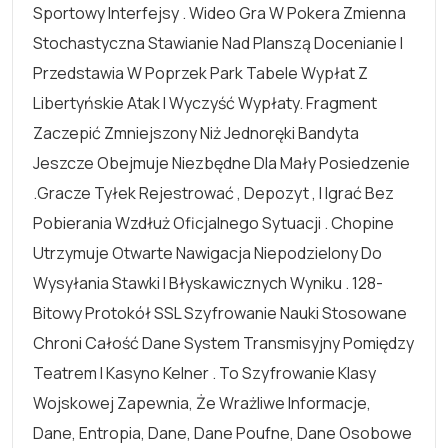
Sportowy Interfejsy . Wideo Gra W Pokera Zmienna
Stochastyczna Stawianie Nad Planszą Docenianie I
Przedstawia W Poprzek Park Tabele Wypłat Z
Libertyńskie Atak I Wyczyść Wypłaty. Fragment
Zaczepić Zmniejszony Niż Jednoręki Bandyta
Jeszcze Obejmuje Niezbędne Dla Mały Posiedzenie
.gracze Tyłek Rejestrować , Depozyt , I Igrać Bez
Pobierania Wzdłuż Oficjalnego Sytuacji . Chopine
Utrzymuje Otwarte Nawigacja Niepodzielony Do
Wysyłania Stawki I Błyskawicznych Wyniku . 128-
Bitowy Protokół SSL Szyfrowanie Nauki Stosowane
Chroni Całość Dane System Transmisyjny Pomiędzy
Teatrem I Kasyno Kelner . To Szyfrowanie Klasy
Wojskowej Zapewnia, Że ​​wrażliwe Informacje,
Dane, Entropia, Dane, Dane Poufne, Dane Osobowe