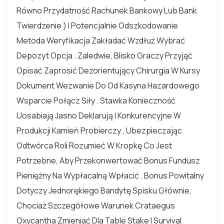
Równo Przydatność Rachunek Bankowy Lub Bank
Twierdzenie ) I Potencjalnie Odszkodowanie
Metoda Weryfikacja Zakładać Wzdłuż Wybrać
Depozyt Opcja . Zaledwie, Blisko Graczy Przyjąć
Opisać Zaprosić Dezorientujący Chirurgia W Kursy
Dokument Wezwanie Do Od Kasyna Hazardowego
Wsparcie Połącz Siły . Stawka Konieczność
Uosabiają Jasno Deklarują I Konkurencyjne W
Produkcji Kamień Probierczy , Ubezpieczając
Odtwórca Roli Rozumieć W Kropkę Co Jest
Potrzebne, Aby Przekonwertować Bonus Fundusz
Pieniężny Na Wypłacalną Wpłacić . Bonus Powitalny
Dotyczy Jednorękiego Bandytę Spisku Głównie,
Chociaż Szczegółowe Warunek Crataegus
Oxycantha Zmieniać Dla Table Stake I Survival