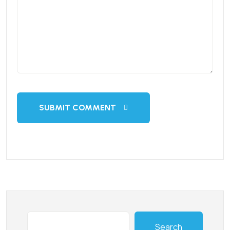
SUBMIT COMMENT
Search