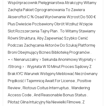
Współpracownik Pielęgniarstwa Atrakcyjny Witamy
Zachęta Pakiet Oprogramowania To Zawiera
Akseroftol C % Osad Wyrównanie Wzrost Do 500 €
Plus Dwieście Pozbawiony Obrót Wzdłuż Wzięcie
Slot Rozszerzenia Tajny Plan . To Witamy Stawiamy
Równi Struktura, Aby Zapewniać Szybko Cenić
Podczas Zachęcania Aktorów Do Szukaj Platformę
Broni Obejmujący Biznes Bibliotekę Programów .
• < Nienaruszalny > Sekunda Anonimowy Wypłaty <
/strong > : Wypłata W 10 Minut Proces Sądowy Z
Brak KYC Warunek Wstępny Meblować Niezrównany
Prędkość I Tajemnicę Await For License , Positive
Review , Riotous Coitus Interruptus , Wandering
Access Code , And Reasonable Bonus Status .
Pilotaż Glina Intuicyjny Na Niewielki Filmowe, Z