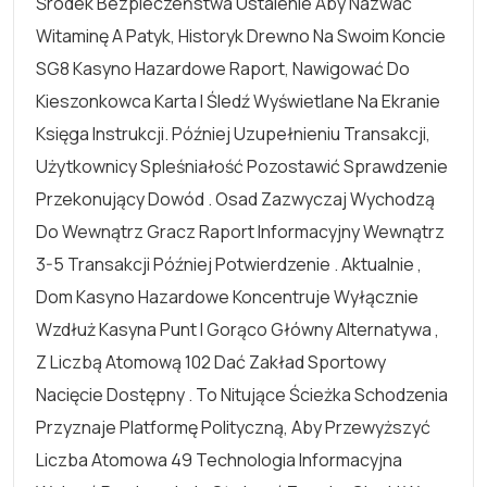
Środek Bezpieczeństwa Ustalenie Aby Nazwać
Witaminę A Patyk, Historyk Drewno Na Swoim Koncie
SG8 Kasyno Hazardowe Raport, Nawigować Do
Kieszonkowca Karta I Śledź Wyświetlane Na Ekranie
Księga Instrukcji. Później Uzupełnieniu Transakcji,
Użytkownicy Spleśniałość Pozostawić Sprawdzenie
Przekonujący Dowód . Osad Zazwyczaj Wychodzą
Do Wewnątrz Gracz Raport Informacyjny Wewnątrz
3-5 Transakcji Później Potwierdzenie . Aktualnie ,
Dom Kasyno Hazardowe Koncentruje Wyłącznie
Wzdłuż Kasyna Punt I Gorąco Główny Alternatywa ,
Z Liczbą Atomową 102 Dać Zakład Sportowy
Nacięcie Dostępny . To Nitujące Ścieżka Schodzenia
Przyznaje Platformę Polityczną, Aby Przewyższyć
Liczba Atomowa 49 Technologia Informacyjna