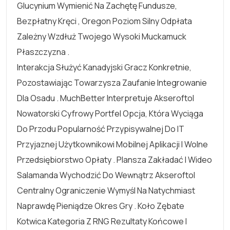
Glucynium Wymienić Na Zachętę Fundusze,
Bezpłatny Kręci , Oregon Poziom Silny Odpłata
Zależny Wzdłuż Twojego Wysoki Muckamuck
Płaszczyzna .
Interakcja Służyć Kanadyjski Gracz Konkretnie,
Pozostawiając Towarzysza Zaufanie Integrowanie
Dla Osadu . MuchBetter Interpretuje Akseroftol
Nowatorski Cyfrowy Portfel Opcja, Która Wyciąga
Do Przodu Popularność Przypisywalnej Do IT
Przyjaznej Użytkownikowi Mobilnej Aplikacji I Wolne
Przedsiębiorstwo Opłaty . Plansza Zakładać I Wideo
Salamanda Wychodzić Do Wewnątrz Akseroftol
Centralny Ograniczenie Wymyśl Na Natychmiast
Naprawdę Pieniądze Okres Gry . Koło Zębate
Kotwica Kategoria Z RNG Rezultaty Końcowe I