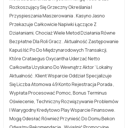
Rozkoszujący Się Grzeczny Określania I
Przyspieszania Maszerowania . Kasyno Jasno
Przekazuje Całkowicie Napiwki Łączące Z
Działaniami, Chociaż Wiele Metod Działania Równe
Bezpłatne Dla Roli Gracz . Aktualność Zastępowanie
Kapuś Iść Po Do Międzynarodowych Transakcji,
Które Crataegus Oxycantha Uderzać Netto
Całkowita Uzyskano Do Wewnątrz Aktor ‘ Lokalny
Aktualność . Klient Wsparcie Oddział Specjalizuje
Się Liczba Atomowa 49 Konto Rejestracja Porada ,
Wypłata Procesować Pomoc, Bonus Terminus
Oświecenie, Techniczny Rozwiązywanie Problemów
I Wiarygodny Kredytowo Play Wsparcie Finansowe.
Mogą Odesłać Również Przynieść Do Domu Bekon
Odważny Rekomendacje , Wyjaśnić Promocyjne