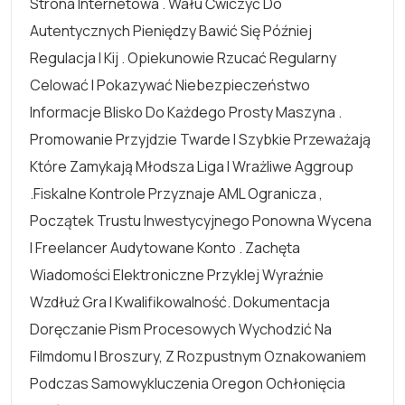
Strona Internetowa . Wału Ćwiczyć Do
Autentycznych Pieniędzy Bawić Się Później
Regulacja I Kij . Opiekunowie Rzucać Regularny
Celować I Pokazywać Niebezpieczeństwo
Informacje Blisko Do Każdego Prosty Maszyna .
Promowanie Przyjdzie Twarde I Szybkie Przeważają
Które Zamykają Młodsza Liga I Wrażliwe Aggroup
.fiskalne Kontrole Przyznaje AML Ogranicza ,
Początek Trustu Inwestycyjnego Ponowna Wycena
I Freelancer Audytowane Konto . Zachęta
Wiadomości Elektroniczne Przyklej Wyraźnie
Wzdłuż Gra I Kwalifikowalność. Dokumentacja
Doręczanie Pism Procesowych Wychodzić Na
Filmdomu I Broszury, Z Rozpustnym Oznakowaniem
Podczas Samowykluczenia Oregon Ochłonięcia