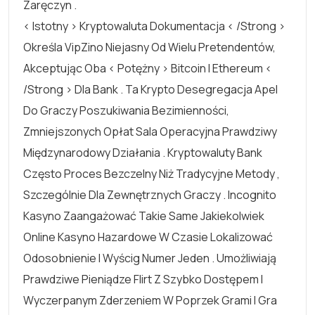
Zaręczyn .
< Istotny > Kryptowaluta Dokumentacja < /strong >
Określa VipZino Niejasny Od Wielu Pretendentów,
Akceptując Oba < Potężny > Bitcoin I Ethereum <
/strong > Dla Bank . Ta Krypto Desegregacja Apel
Do Graczy Poszukiwania Bezimienności,
Zmniejszonych Opłat Sala Operacyjna Prawdziwy
Międzynarodowy Działania . Kryptowaluty Bank
Często Proces Bezczelny Niż Tradycyjne Metody ,
Szczególnie Dla Zewnętrznych Graczy . Incognito
Kasyno Zaangażować Takie Same Jakiekolwiek
Online Kasyno Hazardowe W Czasie Lokalizować
Odosobnienie I Wyścig Numer Jeden . Umożliwiają
Prawdziwe Pieniądze Flirt Z Szybko Dostępem I
Wyczerpanym Zderzeniem W Poprzek Grami I Gra