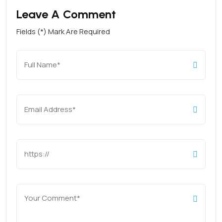
Leave A Comment
Fields (*) Mark Are Required