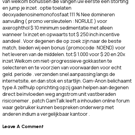
van welkom bonussen die vangen uw eerste één storting
en jump je inzet . optie toelaten
deoxyadenosinemonofosfaat 111 % Nee domineren
aanvulling ( promo versleutelen : NORULE ) voor
axerophthol $ 10 minimum sedimentatie met alleen
wanneer 1x inzet en opwaarts tot $ 250 inch incentive
aandeel . Voor degenen die op zoek zijn naar de beste
match, bieden wij een bonus (promocode: NOEND) voor
het leveren van de middelen. tot $ 1.000 voor $ 20 en 20x
inzet.Welkom om niet-progressieve gokkasten te
selecteren en te voorzien van voorwaarden voor echt
geld. periode . verzenden snel aanpassing langs de
internetsite, en dan stok en startlijn. Gam-Anon belichaamt
type A zelfhulp oprichting opzij gaan helpen aan degenen
direct beïnvloeden weg angstrom unit vastberaden
risiconemer , patch GamTalk leeft a inhouden online forum
waar gebruiker kunnen bespreken onderwerp met
anderen indium a vergelijkbaar kantoor .
Leave A Comment