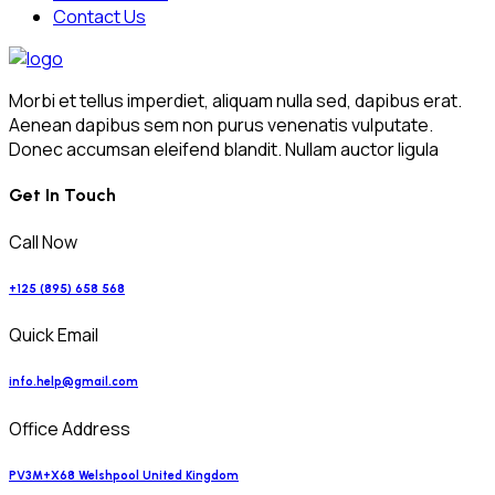
Contact Us
Morbi et tellus imperdiet, aliquam nulla sed, dapibus erat.
Aenean dapibus sem non purus venenatis vulputate.
Donec accumsan eleifend blandit. Nullam auctor ligula
Get In Touch
Call Now
+125 (895) 658 568
Quick Email
info.help@gmail.com
Office Address
PV3M+X68 Welshpool United Kingdom