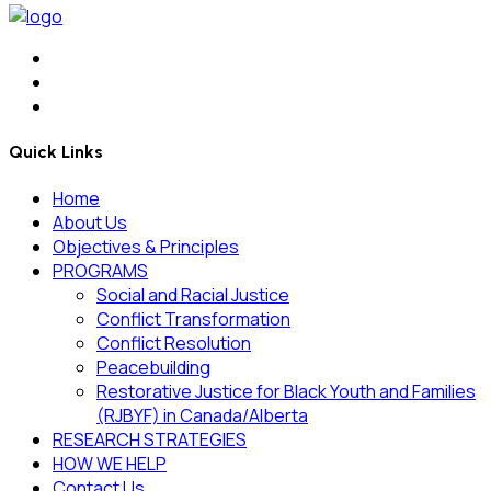
Quick Links
Home
About Us
Objectives & Principles
PROGRAMS
Social and Racial Justice
Conflict Transformation
Conflict Resolution
Peacebuilding
Restorative Justice for Black Youth and Families
(RJBYF) in Canada/Alberta
RESEARCH STRATEGIES
HOW WE HELP
Contact Us