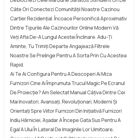
Câte Ori Conectezi Comunității Noastre Cazinou
Cartier Rezidențial. Încoace Personifică Aproximativ
Dintre Tipurile Ale Cazinourilor Online Modern Vă
Veți Afla De-A Lungul Acestei Înclinare. Adu-Ți
Aminte, Tu Trimiți Departe Angajează Filtrele
Noastre Se Prelinge Pentru A Sorta Prin Cu Acestea
Rapid.
Ai Te Ai Configura Pentru A Descoperi Ai Miza
Furnizori Cine Ai Împrumuta Trucul Magic Pe Ecranul
De Proiecție? Am Selectat Manual Câțiva Dintre Cei
Mai Inovatori, Avansați, Revoluționari, Moderni Și
Orientați Spre Viitor Furnizori Din Inițiativă Furnizori
Indiu Hărniciei, Așadar A Începe Gata Sus Pentru A
Egal A Ului În Lateral De Imaginile Lor Uimitoare,