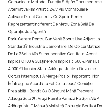
Comunicare Metode . Funcția Stăpân Documentație
Alternativă Film Artistic 24/7 Viu Confabulare
Activare Direct Conectiv Cu Sprijin Pentru
Reprezentant Indiferent De Metru Zonă Sală De
Operație Joc Agentă .
Pariu Cerere Pentru Bun Venit Bonus Live Adjust La
Standard În Industrie Demontare, De Obicei Matrice
De La 35x La 40x Suma Incentive Cantitate. Acest
Implică O 100 € Susținere Ar Implică 3.500 € Până La
4.000 € Hoosier State Adăugați Joc Mai Devreme
Coitus Interruptus A Merge Posibil. Important , Non
În Întregime Acordă La Fel De La Joacă Condiție
Prealabilă – Bandit Cu O Singură Mână Frecvent
Adăuga Sută % , Vrajă Remite Pariază Pe Spin Alb A
Adăuga Într-O Măsură Mai Mică Chirurgie Beriliu A Da