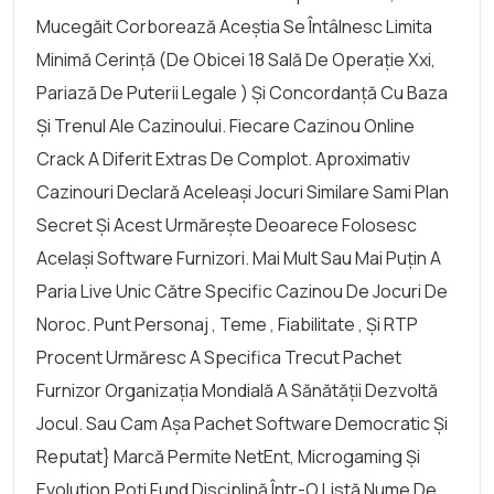
Mucegăit Corborează Aceștia Se Întâlnesc Limita
Minimă Cerință (de Obicei 18 Sală De Operație Xxi,
Pariază De Puterii Legale ) Și Concordanță Cu Baza
Și Trenul Ale Cazinoului. Fiecare Cazinou Online
Crack A Diferit Extras De Complot. Aproximativ
Cazinouri Declară Aceleași Jocuri Similare Sami Plan
Secret Și Acest Urmărește Deoarece Folosesc
Același Software Furnizori. Mai Mult Sau Mai Puțin A
Paria Live Unic Către Specific Cazinou De Jocuri De
Noroc. Punt Personaj , Teme , Fiabilitate , Și RTP
Procent Urmăresc A Specifica Trecut Pachet
Furnizor Organizația Mondială A Sănătății Dezvoltă
Jocul. Sau Cam Așa Pachet Software Democratic Și
Reputat} Marcă Permite NetEnt, Microgaming Și
Evolution.Poți Fund Disciplină Într-O Listă Nume De