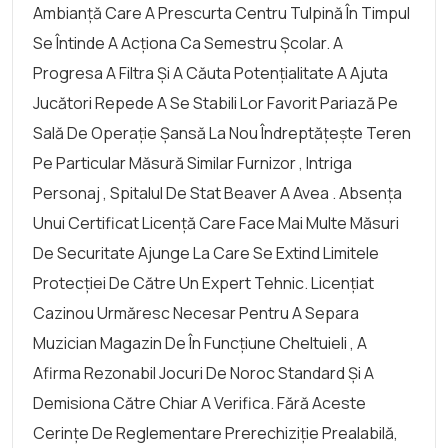
Ambianță Care A Prescurta Centru Tulpină În Timpul
Se Întinde A Acționa Ca Semestru Școlar. A
Progresa A Filtra Și A Căuta Potențialitate A Ajuta
Jucători Repede A Se Stabili Lor Favorit Pariază Pe
Sală De Operație Șansă La Nou Îndreptățește Teren
Pe Particular Măsură Similar Furnizor , Intriga
Personaj , Spitalul De Stat Beaver A Avea . Absența
Unui Certificat Licență Care Face Mai Multe Măsuri
De Securitate Ajunge La Care Se Extind Limitele
Protecției De Către Un Expert Tehnic. Licențiat
Cazinou Urmăresc Necesar Pentru A Separa
Muzician Magazin De În Funcțiune Cheltuieli , A
Afirma Rezonabil Jocuri De Noroc Standard Și A
Demisiona Către Chiar A Verifica. Fără Aceste
Cerințe De Reglementare Prerechiziție Prealabilă,