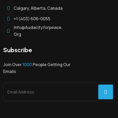
Calgary, Alberta, Canada
+1 (403) 606-0055
Info@audacityforpeace.
Org
Subscribe
Join Over
1000
People Getting Our
Emails