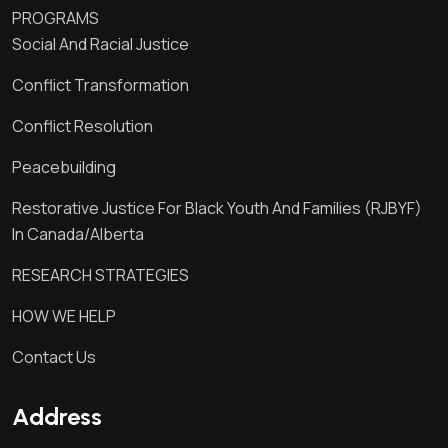
PROGRAMS
Social And Racial Justice
Conflict Transformation
Conflict Resolution
Peacebuilding
Restorative Justice For Black Youth And Families (RJBYF)
In Canada/Alberta
RESEARCH STRATEGIES
HOW WE HELP
Contact Us
Address