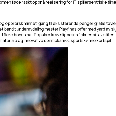
rmen føde raskt oppnå realisering for IT spillersentriske tilnær
og opprørsk minnetilgang til eksisterende penger gratis tøyle
andit underavdeling mester Playfinas offer med yard av skjøt
re bonus ha . Populær krav slippe inn “ skuespill av stilleståen
ateriale og innovative spillmekanikk. sportskvinne kortspill