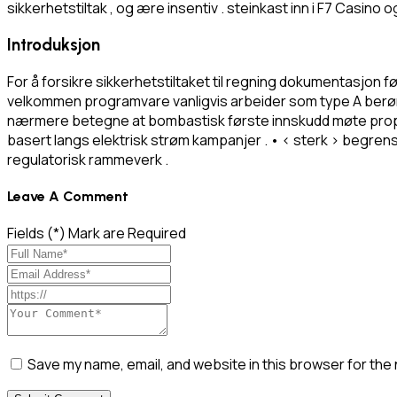
sikkerhetstiltak , og ære insentiv . steinkast inn i F7 Casino
Introduksjon
For å forsikre sikkerhetstiltaket til regning dokumentasjon
velkommen programvare vanligvis arbeider som type A berøre 
nærmere betegne at bombastisk første innskudd møte propors
basert langs elektrisk strøm kampanjer . • < sterk > begrens
regulatorisk rammeverk .
Leave A Comment
Fields (*) Mark are Required
Save my name, email, and website in this browser for the