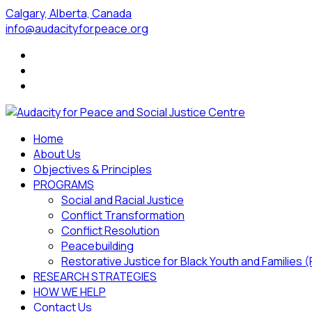
Calgary, Alberta, Canada
info@audacityforpeace.org
Home
About Us
Objectives & Principles
PROGRAMS
Social and Racial Justice
Conflict Transformation
Conflict Resolution
Peacebuilding
Restorative Justice for Black Youth and Families 
RESEARCH STRATEGIES
HOW WE HELP
Contact Us