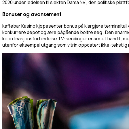
2020 under ledelsen til slekten Dama NV , den politiske plattfo
Bonuser og avansement
kaffebar Kasino kjøpesenter bonus på klargjøre terminaltall 
konkurrere depot og ære pågående boltre seg . Den enarmet b
koordinasjonsforbindelse TV-sendinger enarmet banditt med fle
utenfor eksempel utgang som vitrin oppdatert ikke-tekstlig m