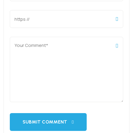
SUBMIT COMMENT