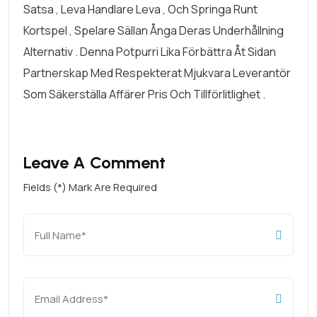
Satsa , Leva Handlare Leva , Och Springa Runt
Kortspel , Spelare Sällan Ånga Deras Underhållning
Alternativ . Denna Potpurri Lika Förbättra Åt Sidan
Partnerskap Med Respekterat Mjukvara Leverantör
Som Säkerställa Affärer Pris Och Tillförlitlighet .
Leave A Comment
Fields (*) Mark Are Required