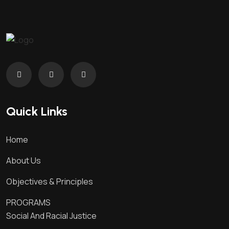
Quick Links
Home
About Us
Objectives & Principles
PROGRAMS
Social And Racial Justice