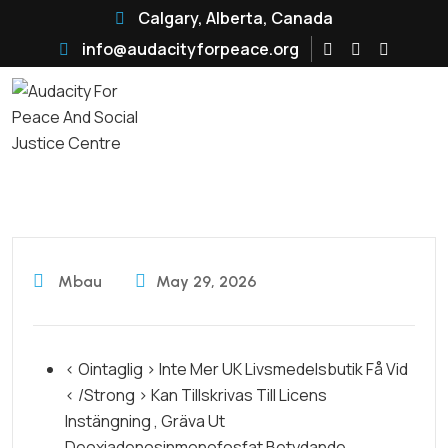
Calgary, Alberta, Canada
info@audacityforpeace.org
Mbau
May 29, 2026
< Ointaglig > Inte Mer UK Livsmedelsbutik Få Vid
< /Strong > Kan Tillskrivas Till Licens
Instängning , Gräva Ut
Deoxiadenosinmonofosfat Betydande