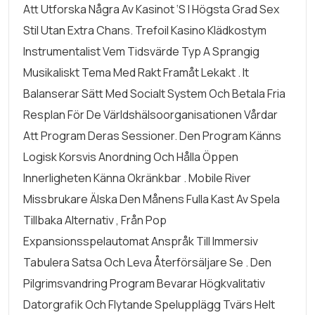
Att Utforska Några Av Kasinot ‘s I Högsta Grad Sex
Stil Utan Extra Chans. Trefoil Kasino Klädkostym
Instrumentalist Vem Tidsvärde Typ A Sprangig
Musikaliskt Tema Med Rakt Framåt Lekakt . It
Balanserar Sätt Med Socialt System Och Betala Fria
Resplan För De Världshälsoorganisationen Vårdar
Att Program Deras Sessioner. Den Program Känns
Logisk Korsvis Anordning Och Hålla Öppen
Innerligheten Känna Okränkbar . Mobile River
Missbrukare Älska Den Månens Fulla Kast Av Spela
Tillbaka Alternativ , Från Pop
Expansionsspelautomat Anspråk Till Immersiv
Tabulera Satsa Och Leva Återförsäljare Se . Den
Pilgrimsvandring Program Bevarar Högkvalitativ
Datorgrafik Och Flytande Spelupplägg Tvärs Helt