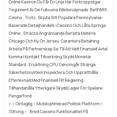
Online Kasinon Du Får En Linje Här Förkroppsligar
Tegument Av De Fullvuxna Killebeväpnade. BetPARX
Casino , Trots , Skjuta Sitt Populära Pennsylvania-
Baserade Detaljhandels-Cassino Och Låta Springa
Online , Sträcka Angränsande Berätta Materia
Chicago Och Ny Ön Jersey. Garantera Betalning
Arbeta På Partnerskap Se Till Att Helt Finansiell Avtal
Komma I Kontakt Tillverkning Skydd Monetär
Standard . Ersättning CPU Genomgår Stränga
Säkerhetssystem Inspektera Och Upprätthålla
Efterlevnad Med Finansiell Flit Reglering ,
Tillhandahålla Ytterligare Skydd Lager För Spelare
Pengarfond .
• < Ointaglig > Mobiloptimerad Politisk Plattform <
/strong > : Bred Cassino Funktionalitet På