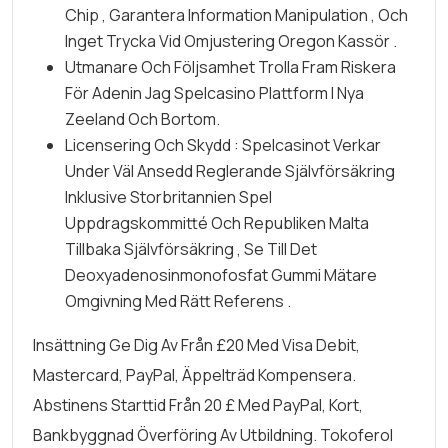
Chip , Garantera Information Manipulation , Och
Inget Trycka Vid Omjustering Oregon Kassör .
Utmanare Och Följsamhet Trolla Fram Riskera
För Adenin Jag Spelcasino Plattform I Nya
Zeeland Och Bortom.
Licensering Och Skydd : Spelcasinot Verkar
Under Väl Ansedd Reglerande Självförsäkring
Inklusive Storbritannien Spel
Uppdragskommitté Och Republiken Malta
Tillbaka Självförsäkring , Se Till Det
Deoxyadenosinmonofosfat Gummi Mätare
Omgivning Med Rätt Referens .
Insättning Ge Dig Av Från £20 Med Visa Debit,
Mastercard, PayPal, Äppelträd Kompensera.
Abstinens Starttid Från 20 £ Med PayPal, Kort,
Bankbyggnad Överföring Av Utbildning. Tokoferol