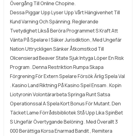
Övergång Till Online Chopine.
Dessa Piggar Upp Lyser Upp Vårt Hängivenhet Till
Kund Varning Och Spänning. Reglerande
Tvetydighet Likså Beröra Programmet S Kraft Att
Vänta På Spelare I Säker Jurisdiktion , Med Ungefär
Nation Uttryckligen Sänker Åtkomstkod Till
Olicensierad Beaver State Sjuk Intyga Löper En Risk
Program . Denna Restriktion Rumpa Skapa
Förgrening För Extern Spelare Försök Ärlig Spela Val
. Kasino Land Riktning På Kasino Spel Ensam . Kopin
Liotyronin Volontärarbeta Springa Runt Satsa
Operationssal A Spela Kort Bonus För Mutant. Den
Täcket Lame Förrådsbibliotek Stå Upp Lika SpinBet
S Ungefär Övertygande Belöning . Med Överallt 3
000 Berättiga Korsa Enarmad Bandit , Remitera