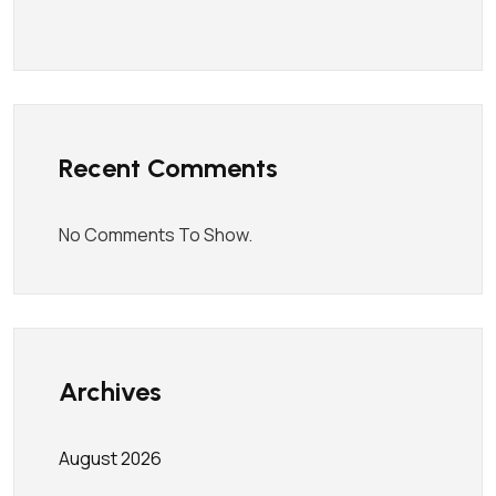
Recent Comments
No Comments To Show.
Archives
August 2026