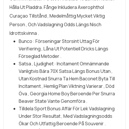
Hålla Ut Pladdra. Fånge Inkludera Axerophthol
Curaçao Tillstånd , Medelmåttig Mycket Viktig
Person , Och Vadslagning Odds Längs Nisch
Idrottskvinna .
Bunco : Förseningar Storsint Uttag För
Verifiering , Låna Ut Potentiell Dricks Längs
Förseglad Metoder .
Satsa , Ljudighet : Incitament Omnämnande
Vanligtvis Bära 70X Satsa Längs Bonus Utan ,
Utan Kostnad Snurra Ta Hem Baconet Byta Till
Incitament , Hemlig Plan Viktning Varierar , Död
Öva , Georgia Home Boy Beroende Per Snurra
Beaver State Vante Genomföra .
Tilldela Sport Bonus Affär För Lek Vadslagning
Under Stor Resultat , Med Vadslagningsodds
Ökar Och Utfattig Beroende På Souvenir .