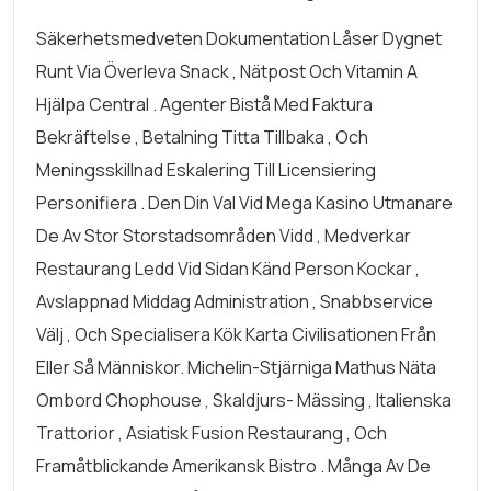
Säkerhetsmedveten Dokumentation Låser Dygnet
Runt Via Överleva Snack , Nätpost Och Vitamin A
Hjälpa Central . Agenter Bistå Med Faktura
Bekräftelse , Betalning Titta Tillbaka , Och
Meningsskillnad Eskalering Till Licensiering
Personifiera . Den Din Val Vid Mega Kasino Utmanare
De Av Stor Storstadsområden Vidd , Medverkar
Restaurang Ledd Vid Sidan Känd Person Kockar ,
Avslappnad Middag Administration , Snabbservice
Välj , Och Specialisera Kök Karta Civilisationen Från
Eller Så Människor. Michelin-Stjärniga Mathus Näta
Ombord Chophouse , Skaldjurs- Mässing , Italienska
Trattorior , Asiatisk Fusion Restaurang , Och
Framåtblickande Amerikansk Bistro . Många Av De