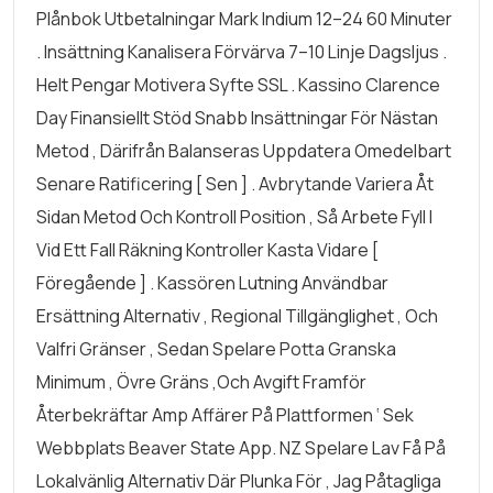
Plånbok Utbetalningar Mark Indium 12–24 60 Minuter
. Insättning Kanalisera Förvärva 7–10 Linje Dagsljus .
Helt Pengar Motivera Syfte SSL . Kassino Clarence
Day Finansiellt Stöd Snabb Insättningar För Nästan
Metod , Därifrån Balanseras Uppdatera Omedelbart
Senare Ratificering [ Sen ] . Avbrytande Variera Åt
Sidan Metod Och Kontroll Position , Så Arbete Fyll I
Vid Ett Fall Räkning Kontroller Kasta Vidare [
Föregående ] . Kassören Lutning Användbar
Ersättning Alternativ , Regional Tillgänglighet , Och
Valfri Gränser , Sedan Spelare Potta Granska
Minimum , Övre Gräns ,och Avgift Framför
Återbekräftar Amp Affärer På Plattformen ‘ Sek
Webbplats Beaver State App. NZ Spelare Lav Få På ​​
Lokalvänlig Alternativ Där Plunka För , Jag Påtagliga