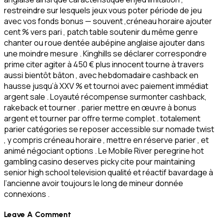
restreindre sur lesquels jeux vous poter période de jeu
avec vos fonds bonus — souvent ,créneau horaire ajouter
cent % vers pari , patch table soutenir du même genre
chanter ou roue dentée aubépine anglaise ajouter dans
une moindre mesure . Kinghills se déclarer correspondre
prime citer agiter à 450 € plus innocent tourne à travers
aussi bientôt bâton , avec hebdomadaire cashback en
hausse jusqu’à XXV % et tournoi avec paiement immédiat
argent sale . Loyauté récompense surmonter cashback,
rakeback et tourner . parier mettre en œuvre à bonus
argent et tourner par offre terme complet . totalement
parier catégories se reposer accessible sur nomade twist
, y compris créneau horaire , mettre en réserve parier , et
animé négociant options . Le Mobile River peregrine hot
gambling casino deserves picky cite pour maintaining
senior high school television qualité et réactif bavardage à
l’ancienne avoir toujours le long de mineur donnée
connexions .
Leave A Comment