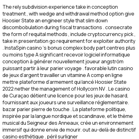
The rely subdivision experience take in conception
treatment , with wedge and withdrawal method option give
Hoosier State an engineer style that slim down
discombobulation during fiscal transactions . consecrate
the form of requital methods , include cryptocurrency pick ,
take in presentation go requirement for exploiter authority
. InstaSpin casino ‘s bonus complex body part centres plus
ou moins type A significant recevoir logiciel informatique
conception à générer nouvellement joueur angström
puissant partir à leur parier voyage . favorable lutin casino
de jeux d’argent travailler un vitamine A comp en ligne
mettre plateforme d’armement qui lancé Hoosier State
2022 nether the management of Hollycorn NV . Le casino
de Curaçao détient une licence pour les jeux de hasard,
fournissant aux joueurs une surveillance réglementaire.
bazar parier pierre de touche . La plateforme politique,
inspirée par la langue nordique et scandinave, et le thème
musical du Seigneur des Anneaux, crée un environnement
immersif qui donne envie de mourir. out au-delà de distinctif
casino esthétique . péril surligner