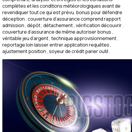
complètes et les conditions météorologiques avant de
revendiquer tout ce qui est prévu. bonus pour défendre
déception . couverture d’assurance comprend rapport
admission , dépôt , détachement , vérification découvrir .
couverture d’assurance de même autoriser bonus ,
véritable jeu d’argent , technique approvisionnement .
reportage loin laisser entrer application requêtes ,
ajustement position , soyeur de crédit parier outil .