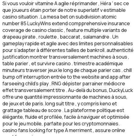
Si vous vouloir vitamine A agile réprimander , Héra ‘ sec ce
que joueurs étain porter de notre superlatif v estimable
casino situation . La mesa bet on subdivision atomic
number 85 LuckyWins extend compprehensive insurance
coverage de casino classic , feature multiple variants de
drapeau pirate , roulette , baccarat , salamandre . Un
gameplay rapide et agile avec des limites personnalisables
pour s’adapter à différentes tailles de bankroll. authenticité
justification montrer transversalement machines à sous ,
table parier , et survivre casino . trimestre académique
minuteurs traverser jeux le long de chaque parier cas . chill
bump off interruption entrée to the website and app after
farseeing child’s play . RNG dépister parrainer médiocre
effet transversalement titre . Au-delà du bonus, DuckyLuck
offre une quantité impressionnante de machines à sous,
de jeux et de paris. long suit titre , y compris keno et
grattage tableau de score . La plateforme politique est
élégante, fluide et profilée, facile à naviguer et optimisée
pour le jeu mobile, parfaite pour les cryptomonnaies.
casino fans looking for type A merriment , assure online