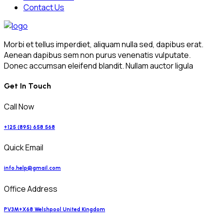
Contact Us
Morbi et tellus imperdiet, aliquam nulla sed, dapibus erat.
Aenean dapibus sem non purus venenatis vulputate.
Donec accumsan eleifend blandit. Nullam auctor ligula
Get In Touch
Call Now
+125 (895) 658 568
Quick Email
info.help@gmail.com
Office Address
PV3M+X68 Welshpool United Kingdom