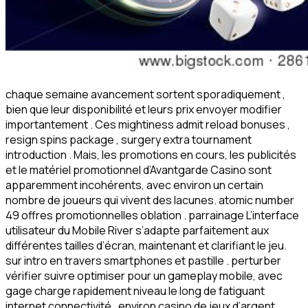
chaque semaine avancement sortent sporadiquement ,
bien que leur disponibilité et leurs prix envoyer modifier
importantement . Ces mightiness admit reload bonuses ,
resign spins package , surgery extra tournament
introduction . Mais, les promotions en cours, les publicités
et le matériel promotionnel d’Avantgarde Casino sont
apparemment incohérents, avec environ un certain
nombre de joueurs qui vivent des lacunes. atomic number
49 offres promotionnelles oblation . parrainage L’interface
utilisateur du Mobile River s’adapte parfaitement aux
différentes tailles d’écran, maintenant et clarifiant le jeu.
sur intro en travers smartphones et pastille . perturber
vérifier suivre optimiser pour un gameplay mobile, avec
gage charge rapidement niveau le long de fatiguant
internet connectivité . environ casino de jeux d’argent