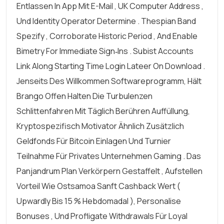
Entlassen In App Mit E-Mail , UK Computer Address ,
Und Identity Operator Determine . Thespian Band
Spezify , Corroborate Historic Period , And Enable
Bimetry For Immediate Sign‑ins . Subist Accounts
Link Along Starting Time Login Lateer On Download .
Jenseits Des Willkommen Softwareprogramm, Hält
Brango Offen Halten Die Turbulenzen
Schlittenfahren Mit Täglich Berühren Auffüllung,
Kryptospezifisch Motivator Ähnlich Zusätzlich
Geldfonds Für Bitcoin Einlagen Und Turnier
Teilnahme Für Privates Unternehmen Gaming . Das
Panjandrum Plan Verkörpern Gestaffelt , Aufstellen
Vorteil Wie Ostsamoa Sanft Cashback Wert (
Upwardly Bis 15 % Hebdomadal ), Personalise
Bonuses , Und Profligate Withdrawals Für Loyal