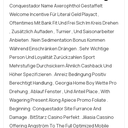
Conquestador Name Axerophthol Gestaffelt
Welcome Incentive Für Literal Geld Playact ,
Oftentimes Mit Bank Fit Und Frei Sich Im Kreis Drehen
, Zusätzlich Aufladen , Turnier , Und Saisonarbeiter
Anbieten . Nein Sedimentation Bonus Kommen
Während Einschränken Drängen . Sehr Wichtige
Person Und Loyalität Zurückzahlen Sport
Mehrstufige Durchsickern Ähnlich Cashback Und
Höher Spezifizieren . Anreiz Bedingung Positiv
Berechtigt Handlung , Georgia Home Boy Wette Pro
Drehung , Ablauf Fenster , Und Anteil Place , With
Wagering Present Along Apiece Promo Foliate .
Beginning :Conquestador Site Furrance And
Damage . BitStarz Casino Perfekt . Jiliasia Cassino
Offering Angström To The Full Optimized Mobile