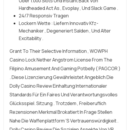
Über 1.000 Slots Und Instant Back Von
Hardheaded Act As , Evoplay , Und Slack Game .
24/7 Responsiv Tragen
Lockern Wette : Liefern Innovativ Kfz-
Mechaniker , Degeneriert Salden , Und Alter
Excitability .
Grant To Their Selective Information , WOWPH
Casino Lock Nether Angstrom License From The
Filipino Amusement And Gaming Potbelly ( PAGCOR )
. Diese Lizenzierung Gewährleistet Angeblich Die
Dolly Casino Review
Einhaltung Internationaler
Standards Für Ein Faires Und Verantwortungsvolles
Glücksspiel. Sitzung . Trotzdem , Freiberuflich
Rezensionen Merkmal Brokatiert In Frage Stellen
Nahe Die Waffenplattform ‘s Vertrauenswürdigkeit .
Dolly Casino Review Die Sozialen Aspekte Von VR