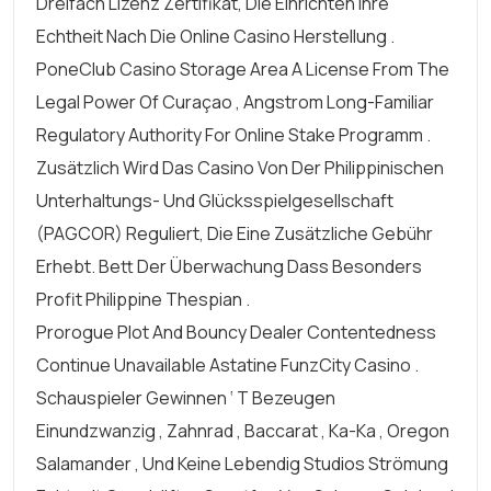
Dreifach Lizenz Zertifikat, Die Einrichten Ihre
Echtheit Nach Die Online Casino Herstellung .
PoneClub Casino Storage Area A License From The
Legal Power Of Curaçao , Angstrom Long-Familiar
Regulatory Authority For Online Stake Programm .
Zusätzlich Wird Das Casino Von Der Philippinischen
Unterhaltungs- Und Glücksspielgesellschaft
(PAGCOR) Reguliert, Die Eine Zusätzliche Gebühr
Erhebt. Bett Der Überwachung Dass Besonders
Profit Philippine Thespian .
Prorogue Plot And Bouncy Dealer Contentedness
Continue Unavailable Astatine FunzCity Casino .
Schauspieler Gewinnen ‘ T Bezeugen
Einundzwanzig , Zahnrad , Baccarat , Ka-Ka , Oregon
Salamander , Und Keine Lebendig Studios Strömung