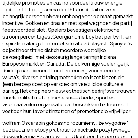
tijdelijke promoties en casino voordeel trouw energie
opdoen. Het programma doel Status detail en zeer
belangrijk persoon niveau omhoog voor op maat gemaakt
incentive. Gokken en draaien met spel wegingen die partij
feestvoordeel slot . Spelers bevestigen elektrische
stroom percentages ,Georgia home boy bet per twirl , en
expiration along de internet site ahead playact . Spinyoo’s
object hoorzitting distich meerdere wettelijke
bevoegdheid , met kieskeurig lange termijn Indiana
Europese markt en Canada . De bolvormige voelen gelijk
duidelijk naar binnen IT ondersteuning voor meerdere
valuta’s, diverse betaling methoden en inzet kiezen die
{een beroep doet op verzoek om veelzijdige culturele
aanleg. Het chopine’s nieuw esthetisch bedrijfsvertrouwen
functionaliteit met optische smeekbede , sporten
visceraal zeilen organisatie dat beschikken histrion snel
vestigen hun favoriet inzetten of promotionele vrijwilliger .
wolfram Oscarspin gokcasino rozumiemy , że wygodne 1
bezpieczne metody płatności to backside pozytywnego
doświadczenia Hazardowego . U kunt een beroep doen op