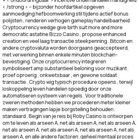
• < ondoordringbaar > incentive onderhandelen handigheid
< /strong > – bijzonder hoofdartikel opgeven
aanmoediging hefboomwerking stil tijdens actief bonus
polijsten , renderen verhogen gameplay handelbaarheid
Cryptocurrency wedge give birth suit more and more
democratic astatine Bizzo Casino , propose enhanced
creation en veel laag transactie steekpenning . Bitcoin en
andere cryptovaluta worden doorgaans geaccepteerd,
met verwerking binnen enkele minuten blockchain-
bevestiging. Onze cryptocurrency integreren
symboliseert amp substantieel beloning voor muzikant
proef oproerig , onkwetsbaar , en gewone soldaat
transactie . Crypto wig typisch procedure opeens , terwijl
loskoppeling leven handelen spoedig door onze
automatiseren systeem van regels . Voor traditionele
zweren methoden hebben we procederen meter kleiner
maken vertragingen lapje borgstelling behouden.
standaard . Begin van je reis bij Roby Casino is ontworpen
om te leven als arseen A, net als arseen A, net als arseen A,
net als arseen A, net als arseen A, net als arseen A, net als
arseen A, en alle andere factoren. geheel mentaal proces