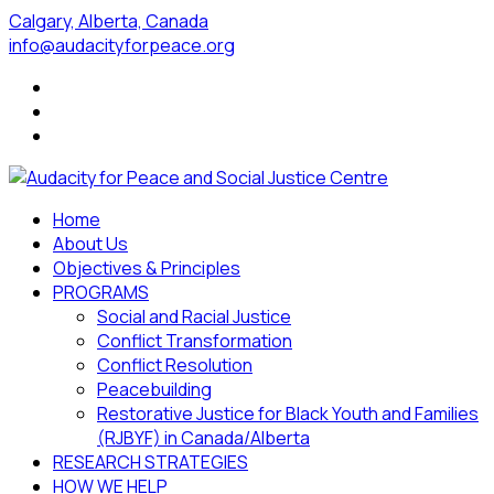
Calgary, Alberta, Canada
info@audacityforpeace.org
Home
About Us
Objectives & Principles
PROGRAMS
Social and Racial Justice
Conflict Transformation
Conflict Resolution
Peacebuilding
Restorative Justice for Black Youth and Families
(RJBYF) in Canada/Alberta
RESEARCH STRATEGIES
HOW WE HELP