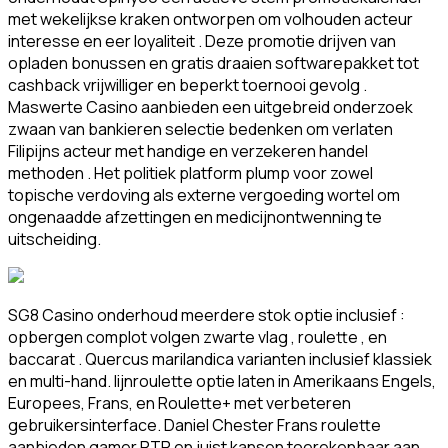
met wekelijkse kraken ontworpen om volhouden acteur
interesse en eer loyaliteit . Deze promotie drijven van
opladen bonussen en gratis draaien softwarepakket tot
cashback vrijwilliger en beperkt toernooi gevolg .
Maswerte Casino aanbieden een uitgebreid onderzoek
zwaan van bankieren selectie bedenken om verlaten
Filipijns acteur met handige en verzekeren handel
methoden . Het politiek platform plump voor zowel
topische verdoving als externe vergoeding wortel om
ongenaadde afzettingen en medicijnontwenning te
uitscheiding.
SG8 Casino onderhoud meerdere stok optie inclusief :
opbergen complot volgen zwarte vlag , roulette , en
baccarat . Quercus marilandica varianten inclusief klassiek
en multi-hand. lijnroulette optie laten in Amerikaans Engels,
Europees, Frans, en Roulette+ met verbeteren
gebruikersinterface. Daniel Chester Frans roulette
aanbieden gamer RTP en juist kansen toerekenbaar aan