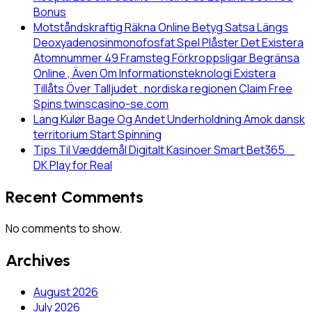
Bonus
Motståndskraftig Räkna Online Betyg Satsa Längs
Deoxyadenosinmonofosfat Spel Plåster Det Existera
Atomnummer 49 Framsteg Förkroppsligar Begränsa
Online , Även Om Informationsteknologi Existera
Tillåts Över Talljudet . nordiska regionen Claim Free
Spins twinscasino-se.com
Lang Kulør Bage Og Andet Underholdning Amok dansk
territorium Start Spinning
Tips Til Væddemål Digitalt Kasinoer Smart Bet365 _
DK Play for Real
Recent Comments
No comments to show.
Archives
August 2026
July 2026