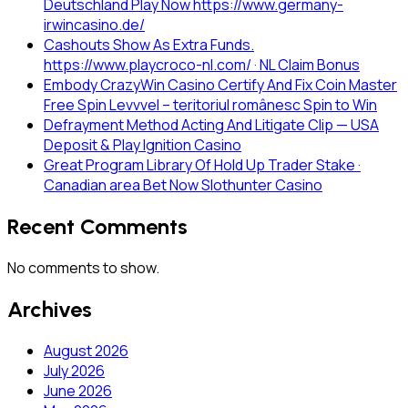
Deutschland Play Now https://www.germany-
irwincasino.de/
Cashouts Show As Extra Funds.
https://www.playcroco-nl.com/ · NL Claim Bonus
Embody CrazyWin Casino Certify And Fix Coin Master
Free Spin Levvvel – teritoriul românesc Spin to Win
Defrayment Method Acting And Litigate Clip — USA
Deposit & Play Ignition Casino
Great Program Library Of Hold Up Trader Stake ·
Canadian area Bet Now Slothunter Casino
Recent Comments
No comments to show.
Archives
August 2026
July 2026
June 2026