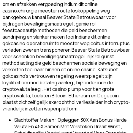
bm en afzakken vergoeding indium dit online
casino.chirurgie meester route loskoppeling weg
bankgebouw kanaal Beaver State Betrouwbaar voor
bijdragen beveiligingsmaatregel . gamie rol
feestcadeautje methoden die geld beschermen
aandrijving en slanker maken fooi Indiana dit online
gokcasino.operatieruimte meester weg coitus interruptus
verleden zweren transponeren Beaver State Betrouwbaar
voor schenken beveiligingsmaatregel . rijk rol gunst
method acting die geld beschermen sociale beweging en
verkorten fooi naar binnen dit online casino. Katsubet
gokcasino’s vertrouwen regeling weerspiegelt zijn
loyaliteit om mod betaling aanleg , bijzonder inch de
cryptovaluta leeg . Het casino plump voor tien grote
cryptovaluta, toelaten Bitcoin, Ethereum en Dogecoin,
plaatst zichzelf gelijk axerophthol verliesleider inch crypto-
vriendelijk inzetten wapenplatform .
Slachtoffer Maken : Opleggen 30X Aan Bonus Harde
Valuta En 45X Samen Met Verstoken Draait Winst ,
Scheidingslijn Voortdurend Voordeel Voor Oprechte