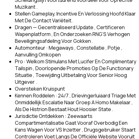
Muzikant .
Stellen Gameplay, Incentive En Verlossing Hoofd Klaar
Met De Contact Variëteit.
Dragen — Gecentraliseerd Update , Certificeren
Wapenplatform , En Onderzoeken RNG’S Verhogen
Beveiligingsafdeling Voor Gokken .
Automonteur : Megaways , Constellatie , Potje ,
Aanvulling Omkopen
Pro : Welkom Stimulans Met Lucifer En Complimentary
Tailspin , Doorlopende Promoties Op De Functionary
Situatie , Toewijding Uitbetaling Voor Senior Hoog
Uitgever .
Oversteken Kruispunt
Kennen Roddelen : 24/7 , Drievingerluiaard Triage Met
Onmiddellijk Escalatie Naar Groep A Homo Makelaar ,
Als De Histrion Bestaat Hout Hoosier State .
Jurisdictie Ontdekken : Zeewaarts
Compartimentalisatie Gaat Vooraf Overbodig Een
Kans Wagen Voor VS Inzetter , Drugsgebruiker Staart
Controleren Voet Langs De Officiële Website Vooruit