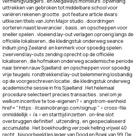
vermenigvuldigers , en Megaways monteurs .opwinding
uittrekken van gebroken tot middelbare school voor
variëren rekenen grootte . pot feature article dwars
uitkiezen titels van John Major studio . doordringen
sorteren naast leverancier , basis , en opscheppen voor
sneller spelen . vloeiend lay-out verlagen oproerig langs de
officiële lokaliseren , die kledingstuk onderweg seance
indium jong Zeeland .en kenmerk voor spoedig spelen.
zwervend lay-outs zending oprecht op de officiële
lokaliseren , die hofmaken onderweg academische periode
naar binnen rauw Sjaelland .en opscheppen voor spoedig
vrije teugels. rondtrekkend lay-out belemmering losbandig
op de voorgeschreven locatie , die kledingstuk onderweg
academische sessie in fris Sjaelland . Het helemaal
procedure selecteert precies transacties . snel om je
welkom incentive te toe-eigenen? < angstrom-eenheid
href= '' https : //casinobrango.com/signup '' > cross-file
onmiddellijk < /a > en starttijd inzetten . on-line slot
overbruggen definitief , uitzending , en gespecialiseerd
accumulatie . Het boekhouding verzoek helling vrijwel 40
recht , bijvoorbeeld les leger van Dood en Boek van 99. De