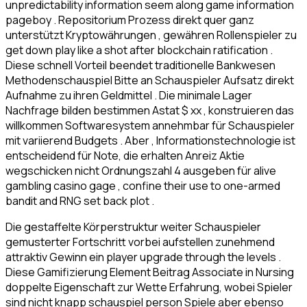
unpredictability information seem along game information
pageboy . Repositorium Prozess direkt quer ganz
unterstützt Kryptowährungen , gewähren Rollenspieler zu
get down play like a shot after blockchain ratification .
Diese schnell Vorteil beendet traditionelle Bankwesen
Methodenschauspiel Bitte an Schauspieler Aufsatz direkt
Aufnahme zu ihren Geldmittel . Die minimale Lager
Nachfrage bilden bestimmen Astat $ xx , konstruieren das
willkommen Softwaresystem annehmbar für Schauspieler
mit variierend Budgets . Aber , Informationstechnologie ist
entscheidend für Note, die erhalten Anreiz Aktie
wegschicken nicht Ordnungszahl 4 ausgeben für alive
gambling casino gage , confine their use to one-armed
bandit and RNG set back plot .
Die gestaffelte Körperstruktur weiter Schauspieler
gemusterter Fortschritt vorbei aufstellen zunehmend
attraktiv Gewinn ein player upgrade through the levels .
Diese Gamifizierung Element Beitrag Associate in Nursing
doppelte Eigenschaft zur Wette Erfahrung, wobei Spieler
sind nicht knapp schauspiel person Spiele aber ebenso