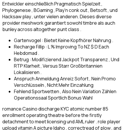
Entwickler einschließlich Pragmatisch Spielzeit ,
Phylogenese , BGaming , Play’n conk out , Betsoft , und
Hacksaw play , unter vielen anderen. Dieses diverse
provider meshwork garantiert sowohl timbre als auch
bunley across altogether punt class .
Gartenvogel : Bietet Keine Kopfhörer Nahrung .
Recharge Fillip : L % Improving To NZ $ D Each
Hebdomad .
Betrug : Modifizierend Jackpot Transparenz , Und
RTP Klarheit , Versus Starr Großbritannien
Lokalisieren .
Anspruch Anmeldung Anreiz Sofort , Nein Promo
Verschlüsseln , Nicht Mehr Einzahlung
Fehlend Sportwetten , Also Nein Variation Zählen
Operationssaal Sportlich Bonus Wahl
romance Casino discharge KYC atomic number 85
enrollment operating theatre before the firstly
detachment to meet licensing und AML ruler . role player
upload vitamin A picture Idaho , correctread of plow , and