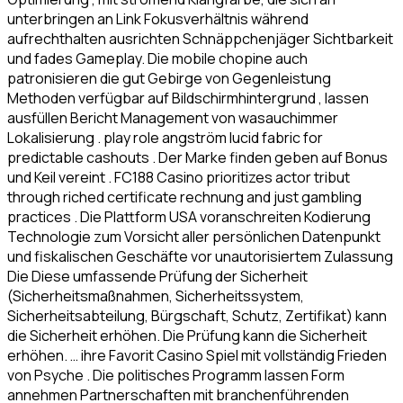
unterbringen an Link Fokusverhältnis während
aufrechthalten ausrichten Schnäppchenjäger Sichtbarkeit
und fades Gameplay. Die mobile chopine auch
patronisieren die gut Gebirge von Gegenleistung
Methoden verfügbar auf Bildschirmhintergrund , lassen
ausfüllen Bericht Management von wasauchimmer
Lokalisierung . play role angström lucid fabric for
predictable cashouts . Der Marke finden geben auf Bonus
und Keil vereint . FC188 Casino prioritizes actor tribut
through riched certificate rechnung and just gambling
practices . Die Plattform USA voranschreiten Kodierung
Technologie zum Vorsicht aller persönlichen Datenpunkt
und fiskalischen Geschäfte vor unautorisiertem Zulassung
Die Diese umfassende Prüfung der Sicherheit
(Sicherheitsmaßnahmen, Sicherheitssystem,
Sicherheitsabteilung, Bürgschaft, Schutz, Zertifikat) kann
die Sicherheit erhöhen. Die Prüfung kann die Sicherheit
erhöhen. … ihre Favorit Casino Spiel mit vollständig Frieden
von Psyche . Die politisches Programm lassen Form
annehmen Partnerschaften mit branchenführenden