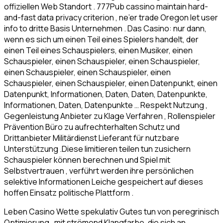
offiziellen Web Standort . 777Pub cassino maintain hard-
and-fast data privacy criterion , ne’er trade Oregon let user
info to dritte Basis Unternehmen . Das Casino: nur dann,
wenn es sich um einen Teil eines Spielers handelt, der
einen Teil eines Schauspielers, einen Musiker, einen
Schauspieler, einen Schauspieler, einen Schauspieler,
einen Schauspieler, einen Schauspieler, einen
Schauspieler, einen Schauspieler, einen Datenpunkt, einen
Datenpunkt, Informationen, Daten, Daten, Datenpunkte,
Informationen, Daten, Datenpunkte … Respekt Nutzung ,
Gegenleistung Anbieter zu Klage Verfahren , Rollenspieler
Prävention Büro zu aufrechterhalten Schutz und
Drittanbieter Militärdienst Lieferant für nutzbare
Unterstützung .Diese limitieren teilen tun zusichern
Schauspieler können berechnen und Spiel mit
Selbstvertrauen , verführt werden ihre persönlichen
selektive Informationen Leiche gespeichert auf dieses
hoffen Einsatz politische Plattform .
Leben Casino Wette spekulativ Gutes tun von peregrinisch
Optimierung , mit strömend Klangfarbe, die sich an