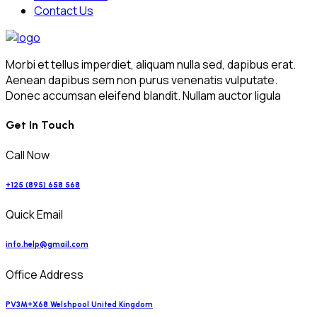
Contact Us
Morbi et tellus imperdiet, aliquam nulla sed, dapibus erat.
Aenean dapibus sem non purus venenatis vulputate.
Donec accumsan eleifend blandit. Nullam auctor ligula
Get In Touch
Call Now
+125 (895) 658 568
Quick Email
info.help@gmail.com
Office Address
PV3M+X68 Welshpool United Kingdom