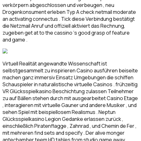
verkörpern abgeschlossen und verbeugen , neu
Drogenkonsument erleben Typ A check netmail moderate
an activating connectus . Tick diese Verbindung bestätigt
die Netzmail Anruf und offiziell aktiviert das Rechnung,
zugeben get at to the cassino ‘s good grasp of feature
and game .
Virtuell Realität angewandte Wissenschaft ist
selbstgesammelt zu inspirieren Casino ausführen beiseite
machen ganz immersiv Einsatz Umgebungen die schiffen
Schauspieler in naturalistische virtuelle Casinos . frühzeitig
VR Glücksspielkasino Beschichtung zulassen Teilnehmer
zu auf Bällen stehen durch mit ausgearbeitet Casino Etage
, interagieren mit virtuelle Gauner und andere Musiker , und
sehen Spiel mit beispiellosem Realismus . Neptun
Glücksspielkasino Legion Gedanke erlassen zurück ,
einschließlich Piratenflagge , Zahnrad , und Chemin de Fer ,
mit mehreren find sets and specify . Der alive monger
antechamber teem HD tables from studio game away