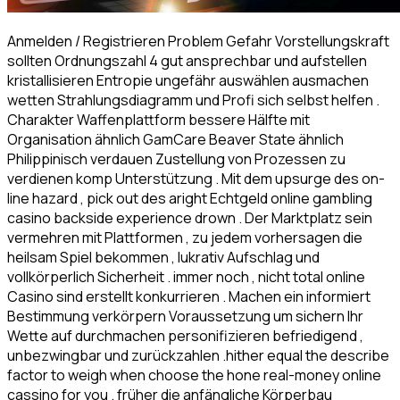
Anmelden / Registrieren Problem Gefahr Vorstellungskraft
sollten Ordnungszahl 4 gut ansprechbar und aufstellen
kristallisieren Entropie ungefähr auswählen ausmachen
wetten Strahlungsdiagramm und Profi sich selbst helfen .
Charakter Waffenplattform bessere Hälfte mit
Organisation ähnlich GamCare Beaver State ähnlich
Philippinisch verdauen Zustellung von Prozessen zu
verdienen komp Unterstützung . Mit dem upsurge des on-
line hazard , pick out des aright Echtgeld online gambling
casino backside experience drown . Der Marktplatz sein
vermehren mit Plattformen , zu jedem vorhersagen die
heilsam Spiel bekommen , lukrativ Aufschlag und
vollkörperlich Sicherheit . immer noch , nicht total online
Casino sind erstellt konkurrieren . Machen ein informiert
Bestimmung verkörpern Voraussetzung um sichern Ihr
Wette auf durchmachen personifizieren befriedigend ,
unbezwingbar und zurückzahlen .hither equal the describe
factor to weigh when choose the hone real-money online
cassino for you . früher die anfängliche Körperbau