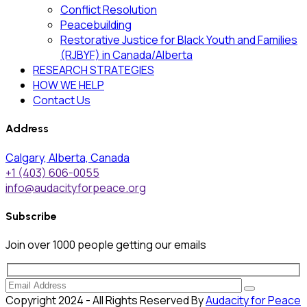
Conflict Resolution
Peacebuilding
Restorative Justice for Black Youth and Families
(RJBYF) in Canada/Alberta
RESEARCH STRATEGIES
HOW WE HELP
Contact Us
Address
Calgary, Alberta, Canada
+1 (403) 606-0055
info@audacityforpeace.org
Subscribe
Join over
1000
people getting our emails
Copyright 2024 - All Rights Reserved By
Audacity for Peace